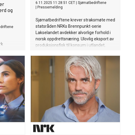
6.11.2025 11:28:51 CET
|
Sjømatbedriftene
er
|
Pressemelding
erd og
Sjømatbedriftene krever straksmøte med
statsråden NRKs Brennpunkt-serie
driftene
Lakselandet avdekker alvorlige forhold i
norsk oppdrettsnæring. Ulovlig eksport av
rk
produksjonsfisk til konsum i utlandet,
ns nylige
mulig forfalskning av dokumentasjon og
egelverket
det Tolletaten omtaler som mulig
organisert kriminalitet, ryster en av
il i
Norges viktigste eksportindustrier.
g å
bidra til
delighet og
.