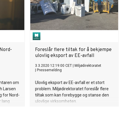
 Nord-
Foreslår flere tiltak for å bekjempe
ulovlig eksport av EE-avfall
3.3.2020 12:19:00 CET
|
Miljødirektoratet
|
Pressemelding
entaren om
Ulovlig eksport av EE-avfall er et stort
ch Larsen
problem. Miljødirektoratet foreslår flere
g for Nord-
tiltak som kan forebygge og stanse den
r lang
ulovlige virksomheten.
ørte
det som
ster har