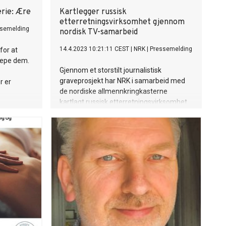
rie: Ære
Kartlegger russisk
etterretningsvirksomhet gjennom
semelding
nordisk TV-samarbeid
14.4.2023 10:21:11 CEST
|
NRK
|
Pressemelding
 for at
repe dem.
Gjennom et storstilt journalistisk
graveprosjekt har NRK i samarbeid med
r er
de nordiske allmennkringkasterne
kartlagt russisk etterretningsvirksomhet.