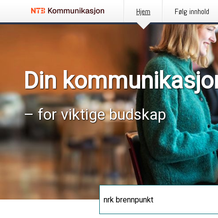
Hjem
Følg innhold
Din kommunikasjo
– for viktige budskap