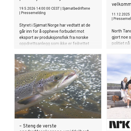
velkom
19.5.2026 14:00:00 CEST
|
Sjømatbedriftene
|
Pressemelding
11.12.2025 
|
Pressemel
Styret i Sjømat Norge har vedtatt at de
North Tand
går inn for å oppheve forbudet mot
gjort noe s
eksport av produksjonsfisk fra norske
politiet nå
oppdrettsanlegg som ikke er feilrettet
hjemme i Norge. - Vedtaket er en
skivebom som setter merkevaren og
kvaliteten på sjømat fra Norge i fare, sier
Robert H. Eriksson, adm.dir i
Sjømatbedriftene.
– Steng de verste