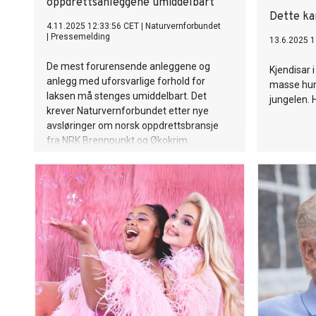
oppdrettsanleggene umiddelbart
Dette ka
4.11.2025 12:33:56 CET
|
Naturvernforbundet
|
Pressemelding
13.6.2025 1
De mest forurensende anleggene og
Kjendisar 
anlegg med uforsvarlige forhold for
masse hum
laksen må stenges umiddelbart. Det
jungelen.
krever Naturvernforbundet etter nye
avsløringer om norsk oppdrettsbransje
fra NRK Brennpunkt og Økokrim.