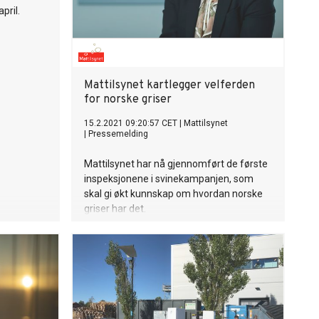
pril.
Mattilsynet kartlegger velferden
for norske griser
15.2.2021 09:20:57 CET
|
Mattilsynet
|
Pressemelding
Mattilsynet har nå gjennomført de første
inspeksjonene i svinekampanjen, som
skal gi økt kunnskap om hvordan norske
griser har det.