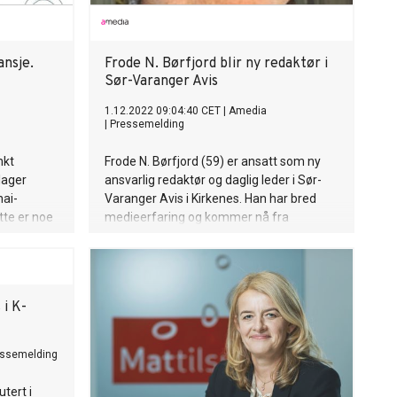
ansje.
Frode N. Børfjord blir ny redaktør i
Sør-Varanger Avis
1.12.2022 09:04:40 CET
|
Amedia
|
Pressemelding
nkt
Frode N. Børfjord (59) er ansatt som ny
lager
ansvarlig redaktør og daglig leder i Sør-
hai-
Varanger Avis i Kirkenes. Han har bred
tte er noe
medieerfaring og kommer nå fra
vært
stillingen som journalist i NRK, der han
g tar sterk
blant annet har jobbet med TV-
å svært
dokumentarer om nordområdene.
dette
i K-
 stor
e
er.
essemelding
tert i