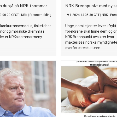
n du sjå på NRK i sommar
NRK Brennpunkt med ny se
3:00:00 CEST
|
NRK
|
Pressemelding
19.1.2024 14:35:30 CET
|
NRK
|
Pres
i konkurransemodus, fiskefeber,
Unge, norske jenter lever i frykt
or og moralske dilemma i
foreldrene skal finne dem og d
 Her er NRKs sommarmeny.
NRK Brennpunkt avslører hvor
maktesløse norske myndighete
overfor æreskulturen.