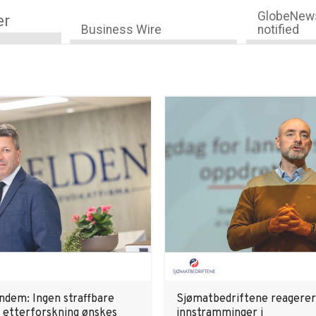
GlobeNews
er
Business Wire
notified
ndem: Ingen straffbare
Sjømatbedriftene reagerer
– etterforskning ønskes
innstramminger i