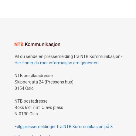
styret i o
et inntrykk
for at vi g
påstander
beriket se
vise god 
påstandene
via NRK, s
Nilsen. St
Vil du sende en pressemelding fra NTB Kommunikasjon?
Church re
Her finner du mer informasjon om tjenesten
norske me
historisk 
NTB besøksadresse
egen lokal
Skippergata 24 (Pressens hus)
tillegg ha
0154 Oslo
trosfeller 
andre land
NTB postadresse
Boks 6817 St. Olavs plass
N-0130 Oslo
Følg pressemeldinger fra NTB Kommunikasjon på X