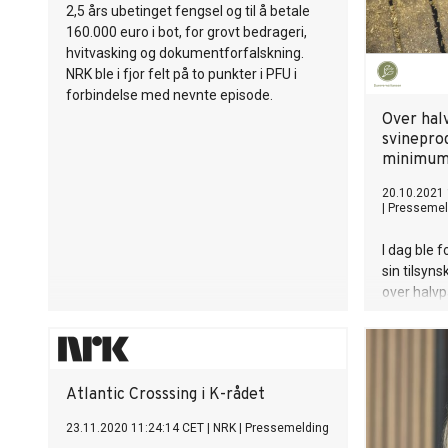
2,5 års ubetinget fengsel og til å betale
160.000 euro i bot, for grovt bedrageri,
hvitvasking og dokumentforfalskning.
NRK ble i fjor felt på to punkter i PFU i
forbindelse med nevnte episode.
Over hal
svinepro
minimum
20.10.2021
|
Pressemel
I dag ble 
sin tilsyn
over halvp
på regelve
ikke klare
minimumskr
kommunika
Atlantic Crosssing i K-rådet
Dyrevernal
23.11.2020 11:24:14 CET
|
NRK
|
Pressemelding