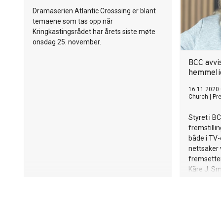
Dramaserien Atlantic Crosssing er blant
temaene som tas opp når
Kringkastingsrådet har årets siste møte
onsdag 25. november.
BCC avvi
hemmelig
16.11.2020 
Church
|
Pr
Styret i B
fremstill
både i TV-
nettsaker 
fremsetter
Kåre J. Sm
beriket s
Lørdag ful
spekulasj
økonomisk 