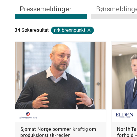
Pressemeldinger
Børsmelding
34
Søkeresultat
nrk brennpunkt
Sjømat Norge bommer kraftig om
North Ta
produksjonsfisk-regler
forhold 