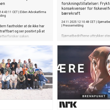
men
forskningstillatelser: Frykt
konsekvenser for fiskevelf
14:43:11 CET
|
Elden Advokatfirma
bærekraft
ding
24.11.2025 12:10:48 CET
|
Sjømatbe
|
Pressemelding
em fastholder at de ikke har
traffbart og ser positivt på at
Sjømatbedriftene uttrykker ste
 etterforsker saken.
bekymring over fiskeriministere
signaler om innstramminger i r
for forskningstillatelser i
havbruksnæringen. Endringene v
praksis gjøre det svært vanskeli
gjennomføre forskning som kan 
bedre fiskevelferd, redusert dø
mer bærekraftig fôrproduksjon