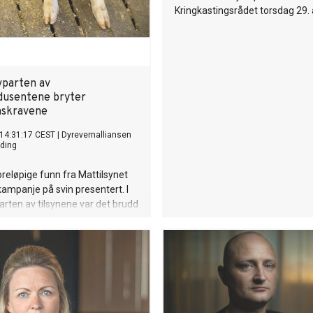
Kringkastingsrådet torsdag 29. a
vparten av
dusentene bryter
skravene
 14:31:17 CEST
|
Dyrevernalliansen
ding
foreløpige funn fra Mattilsynet
skampanje på svin presentert. I
arten av tilsynene var det brudd
rket. – Alvorlig at så mange
r å overholde
avene, sier Kaja Efskind,
sjonsrådgiver i
liansen.