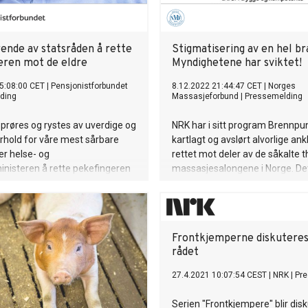
ende av statsråden å rette
Stigmatisering av en hel br
eren mot de eldre
Myndighetene har sviktet!
5:08:00 CET
|
Pensjonistforbundet
8.12.2022 21:44:47 CET
|
Norges
ding
Massasjeforbund
|
Pressemelding
prøres og rystes av uverdige og
NRK har i sitt program Brennpu
rhold for våre mest sårbare
kartlagt og avslørt alvorlige ank
er helse- og
rettet mot deler av de såkalte t
nisteren å rette pekefingeren
massasjesalongene i Norge. De
dre og be dem om å ta mer
Norges Massasjeforbund ser s
 egen alderdom. Det er mildt
alvorlig på og som vi selvfølgeli
kalsk og krever et tilsvar.
avstand fra. Vi er samtidig ogs
fortvilet over stigmatiseringen 
Frontkjemperne diskuteres 
medfører for en ellers seriøs og
rådet
yrkesgruppe av godt utdanned
massører og massasjeterapeut
27.4.2021 10:07:54 CEST
|
NRK
|
Pr
Serien "Frontkjempere" blir disku