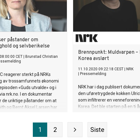
ser påstander om
hold og selvberikelse
Brennpunkt: Muldvarpen –
08:00:00 CET
|
Brunstad Christian
Korea avslørt
essemelding
11.10.2020 09:22:18 CEST
|
NRK
|
Pressemelding
CC reagerer sterkt på NRKs
ing av trossamfunnets økonomi
NRK har i dag publisert dokum
episoden «Guds utvalde» og i
den uføretrygdede kokken Ulri
via nrk.no. I en dokumentar
som infiltrerer en venneforenin
 de uriktige påstander om at
Korea. Det ble starten på en ti å
ith og Bernt Aksel Larsen har
operasjon, der han til slutt avsl
eg på BCC og dets medlemmer.
kommunistregimets dypeste
gte en nettartikkel opp, og
hemmeligheter. Kokken klarte 
onene om hemmelighold og
1
2
Siste
CIA og andre etterretningstjene
rot fortsetter. Nå reagerer
prøvd på i flere tiår.