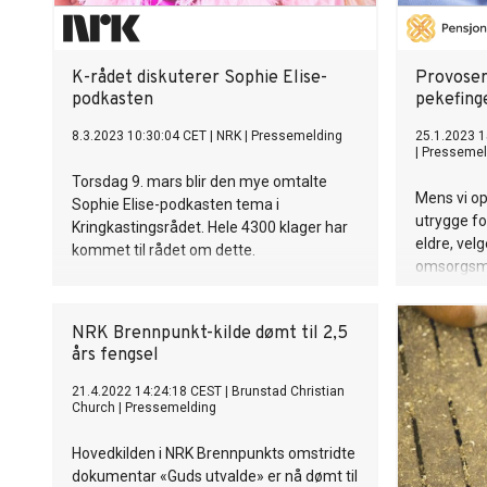
K-rådet diskuterer Sophie Elise-
Provoser
podkasten
pekefing
8.3.2023 10:30:04 CET
|
NRK
|
Pressemelding
25.1.2023 1
|
Pressemel
Torsdag 9. mars blir den mye omtalte
Mens vi op
Sophie Elise-podkasten tema i
utrygge fo
Kringkastingsrådet. Hele 4300 klager har
eldre, velg
kommet til rådet om dette.
omsorgsmi
mot de el
ansvar for
NRK Brennpunkt-kilde dømt til 2,5
sagt umusi
års fengsel
21.4.2022 14:24:18 CEST
|
Brunstad Christian
Church
|
Pressemelding
Hovedkilden i NRK Brennpunkts omstridte
dokumentar «Guds utvalde» er nå dømt til