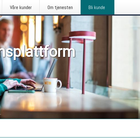
Våre kunder
Om tjenesten
Bli kunde
nsplattform