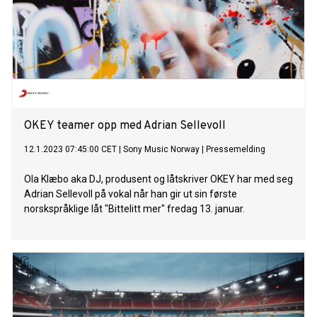
Topp 40 og P5, og er per dags dato også #1 på Shazam i
Norge. Musikkvideoen som forteller historien om han selv og
hvordan han etter mange år i musikkbransjen endelig fant
sin stemme, har han også laget selv, og har per dags dato
over 2 millioner views. Nå kommer endelig den etterlengt
OKEY teamer opp med Adrian Sellevoll
12.1.2023 07:45:00 CET
|
Sony Music Norway
|
Pressemelding
Ola Klæbo aka DJ, produsent og låtskriver OKEY har med seg
Adrian Sellevoll på vokal når han gir ut sin første
norskspråklige låt "Bittelitt mer" fredag 13. januar.