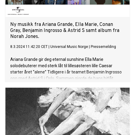
help but dance and move and feel good while listening. I
recorded this at Electric Lady in New Yor
Ny musikk fra Ariana Grande, Ella Marie, Conan
Gray, Benjamin Ingrosso & Astrid S samt album fra
Norah Jones.
8.3.2024 11:42:20 CET
|
Universal Music Norge
|
Pressemelding
Ariana Grande gir deg eternal sunshine Ella Marie
solodebuterer med sterk låt til lillesøsteren lille Caesar
starter året “alene” Tidligere i år teamet Benjamin Ingrosso
opp med Astrid S i Oslo. Sammen gjorde de hans hitlåt
“Kite”, i en akustisk versjon, som kun ble sluppet på YouTube.
Etter mange meldinger og ønsker fra fans om å slippe “Kite”,
har de endelig blitt hørt! I dag overrasket de fansen med å
slippe den akustiske versjonen også på Spotify.
Originalversjonen av låten har toppet den svenske hitlisten
og vært inne i Topp 50 i Norge. “Kite” nærmer seg åtte
millioner streams og er listet på NRK P3 og NRJ. I april
kommer Benjamin til Oslo og spiller to utsolgte konserter på