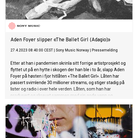
Sentrum Secene. Ni ganger Grammy-vinner Norah Jones
slipper i dag sitt niende solo studioalbum Visions, et
samarbeid med produsenten og multi-instrumentalisten
Leon Michels. Hun slipper også en musikkvideo for låten
“Paradise”, regissert av Joelle Grace Taylor. Visions er en
fargerik samling av 12 helt ferske
Aden Foyer slipper «The Ballet Girl (Adagio)»
27.4.2023 08:40:00 CEST
|
Sony Music Norway
|
Pressemelding
Etter at han i pandemien skrinla sitt forrige artistprosjekt og
flyttet ut på en hytte i skogen der han ble i to år, slapp Aden
Foyer på høsten i fjor hitlåten «The Ballet Girl». Låten har
passert svimlende 30 millioner streams, og stiger stadig på
lister og radio i over hele verden. Låten, som han har
produsert og skrevet sammen med sin gode venn og
partner in crime Paul Hers, gikk raskt #1 i Norge, peaket på
#8 på den globale «Viral Top 50», gikk inn på charts i hele
Norden, og har ligget inne i topp 50 på den norske
Spotifylisten siden slipp. I tillegg er «The Ballet Girl» nå #127
på Spotifys toppliste i Frankrike, #4 på radiolisten i Norge
(har vært topp fem i flere uker), spilles på P1,P3, mp3, NRJ,