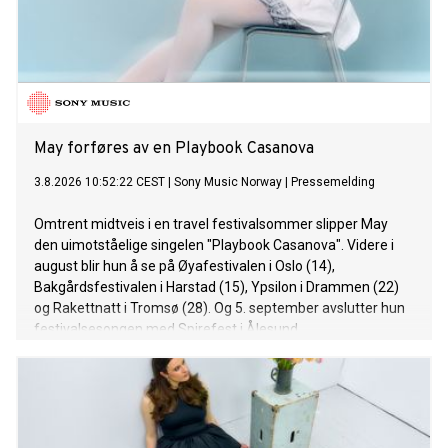
May forføres av en Playbook Casanova
3.8.2026 10:52:22 CEST
|
Sony Music Norway
|
Pressemelding
Omtrent midtveis i en travel festivalsommer slipper May
den uimotståelige singelen "Playbook Casanova". Videre i
august blir hun å se på Øyafestivalen i Oslo (14),
Bakgårdsfestivalen i Harstad (15), Ypsilon i Drammen (22)
og Rakettnatt i Tromsø (28). Og 5. september avslutter hun
festivalsesongen med Spirefest i Ålesund.