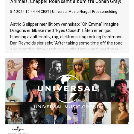
Animals, Chappel Roan samt album fra Conan Gray!
5.4.2024 10:44:44 CEST
|
Universal Music Norge
|
Pressemelding
Astrid S slipper nær låt om vennskap: “Oh Emma” Imagine
Dragons er tilbake med “Eyes Closed”. Låten er en god
blanding av alternativ, rap, elektronisk og rock og frontmann
Dan Reynolds sier selv; “After taking some time off the road
and spending time catching up with family and loved ones, I
finally have felt the desire to go back to the sonic places that
originally brought me the most joy, but with a new outlook
and mentality. The world looks much different after being a
band for more than a decade. But some things will always
remain the same. It’s finding that right balance of nostalgia
and freshness that brings me the most joy in the studio. We
had a lot of fun making this one and hope you enjoy it too”.
Se musikkvideo HER. Med fenomenet “Heat Waves”, som
har over 7 milliarder streams, er den britiske kvartetten
Glass Animals tilbake med “Creatures in Heaven”. Låten
omhandler et intenst vennskap som tok slutt for tidlig og blir
å finne på deres fjerde album, I Love You So F***ing Mu