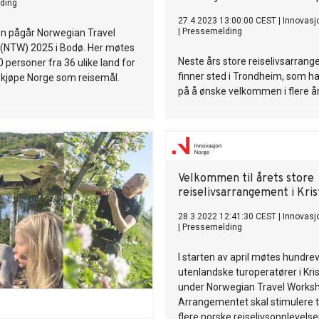
ding
27.4.2023 13:00:00 CEST
|
Innovasj
|
Pressemelding
n pågår Norwegian Travel
(NTW) 2025 i Bodø. Her møtes
Neste års store reiselivsarran
 personer fra 36 ulike land for
finner sted i Trondheim, som ha
 kjøpe Norge som reisemål.
på å ønske velkommen i flere år
Velkommen til årets store
reiselivsarrangement i Kris
28.3.2022 12:41:30 CEST
|
Innovasj
|
Pressemelding
I starten av april møtes hundrev
utenlandske turoperatører i Kri
under Norwegian Travel Works
Arrangementet skal stimulere ti
flere norske reiselivsopplevelser