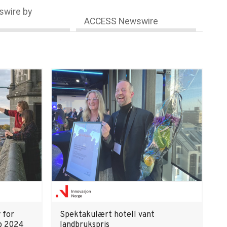
wire by
ACCESS Newswire
 for
Spektakulært hotell vant
p 2024
landbrukspris