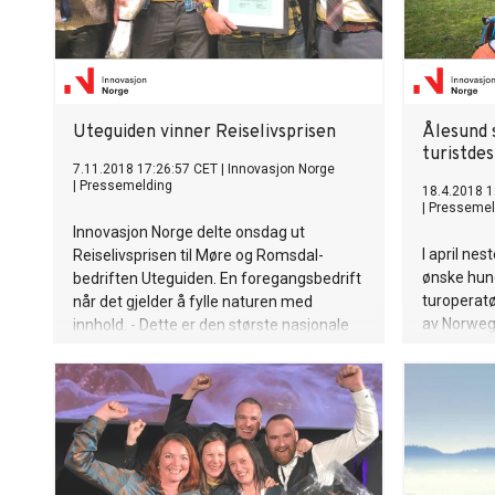
Uteguiden vinner Reiselivsprisen
Ålesund 
turistdes
7.11.2018 17:26:57 CET
|
Innovasjon Norge
|
Pressemelding
18.4.2018 1
|
Pressemel
Innovasjon Norge delte onsdag ut
I april ne
Reiselivsprisen til Møre og Romsdal-
ønske hun
bedriften Uteguiden. En foregangsbedrift
turoperat
når det gjelder å fylle naturen med
av Norweg
innhold. - Dette er den største nasjonale
Regionen 
prisen vi kan vinne og en utrolig fin
spektakul
bekreftelse på det arbeidet vi har gjort de
har å by på
siste årene, sier en strålende glad Oscar
programme
Almgren, daglig leder i Uteguiden.
Bratland H
Innovasjon