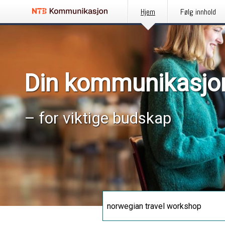
Hjem
Følg innhold
Din kommunikasjo
– for viktige budskap