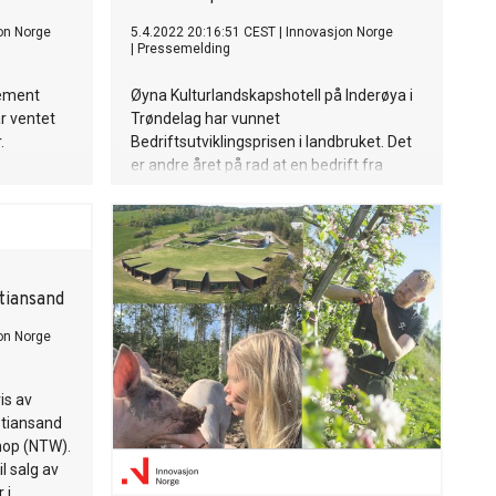
on Norge
5.4.2022 20:16:51 CEST
|
Innovasjon Norge
|
Pressemelding
gement
Øyna Kulturlandskapshotell på Inderøya i
r ventet
Trøndelag har vunnet
.
Bedriftsutviklingsprisen i landbruket. Det
er andre året på rad at en bedrift fra
Trøndelag vinner.
tiansand
on Norge
is av
stiansand
hop (NTW).
l salg av
 i