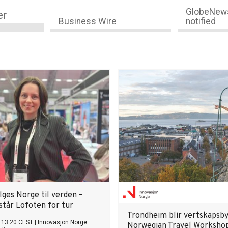
GlobeNews
er
Business Wire
notified
lges Norge til verden –
står Lofoten for tur
Trondheim blir vertskapsby
:13:20 CEST
|
Innovasjon Norge
Norwegian Travel Worksho