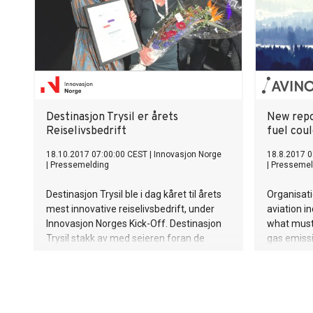
Destinasjon Trysil er årets
New repo
Reiselivsbedrift
fuel cou
18.10.2017 07:00:00 CEST
|
Innovasjon Norge
18.8.2017 0
|
Pressemelding
|
Pressemel
Destinasjon Trysil ble i dag kåret til årets
Organisat
mest innovative reiselivsbedrift, under
aviation in
Innovasjon Norges Kick-Off. Destinasjon
what must
Trysil stakk av med seieren foran de
gas emissi
sterke kandidatene De Historiske Hotell
renewal a
og Spisesteder SA og Svinøya Rorbuer.
technolog
contributi
environme
emissions 