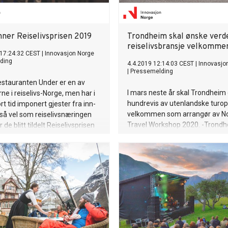
nner Reiselivsprisen 2019
Trondheim skal ønske verd
reiselivsbransje velkomme
 17:24:32 CEST
|
Innovasjon Norge
ding
4.4.2019 12:14:03 CEST
|
Innovasjo
|
Pressemelding
estauranten Under er en av
I mars neste år skal Trondheim
 i reiselivs-Norge, men har i
hundrevis av utenlandske turop
rt tid imponert gjester fra inn-
velkommen som arrangør av N
 så vel som reiselivsnæringen
Travel Workshop 2020. -Trondh
r de blitt tildelt Reiselivsprisen
markert seg som en attraktiv
novasjon Norge.
matdestinasjon. Det får verden
reiselivsbransje smake neste år,
Bente Bratland Holm, reiselivsd
Innovasjon Norge.