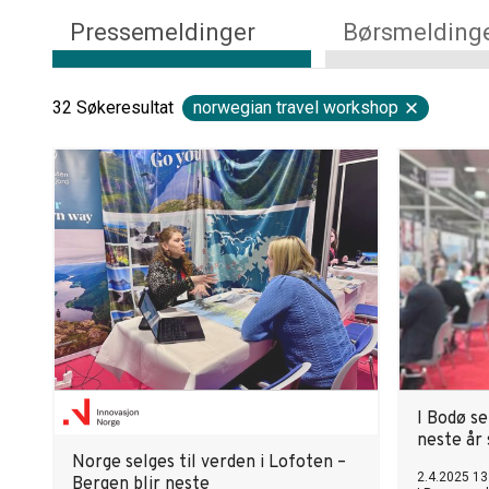
Pressemeldinger
Børsmelding
32
Søkeresultat
norwegian travel workshop
I Bodø se
neste år 
Norge selges til verden i Lofoten –
2.4.2025 13
Bergen blir neste