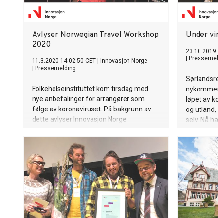
Avlyser Norwegian Travel Workshop
Under vi
2020
23.10.2019
|
Pressemel
11.3.2020 14:02:50 CET
|
Innovasjon Norge
|
Pressemelding
Sørlandsr
Folkehelseinstituttet kom tirsdag med
nykommerne
nye anbefalinger for arrangører som
løpet av ko
følge av koronaviruset. På bakgrunn av
og utland,
dette avlyser Innovasjon Norge
selv. Nå ha
Norwegian Travel Workshop 2020,
2019 av In
planlagt 30. mars – 2. april i Trondheim.