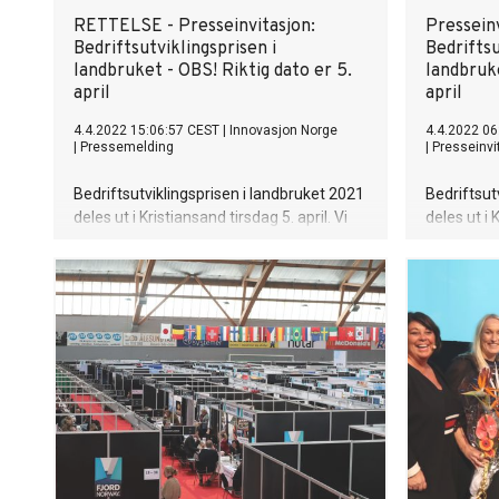
RETTELSE - Presseinvitasjon:
Presseinv
Bedriftsutviklingsprisen i
Bedriftsu
landbruket - OBS! Riktig dato er 5.
landbruke
april
april
4.4.2022 15:06:57 CEST
|
Innovasjon Norge
4.4.2022 06
|
Pressemelding
|
Presseinvi
Bedriftsutviklingsprisen i landbruket 2021
Bedriftsut
deles ut i Kristiansand tirsdag 5. april. Vi
deles ut i 
kom dessverre i skade for å sende ut
kom dessve
melding i morges der det sto 5. juli.
melding i m