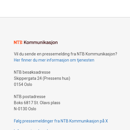
biofuels wi
based fue
now shows 
of all avia
airports c
This fuel 
waste and
forests. "A
Vil du sende en pressemelding fra NTB Kommunikasjon?
Norwegian
Her finner du mer informasjon om tjenesten
responsibi
emissions.
NTB besøksadresse
it will be 
Skippergata 24 (Pressens hus)
emissions 
0154 Oslo
investment
increase i
NTB postadresse
new busine
Boks 6817 St. Olavs plass
Dag Falk-P
N-0130 Oslo
emissions
Følg pressemeldinger fra NTB Kommunikasjon på X