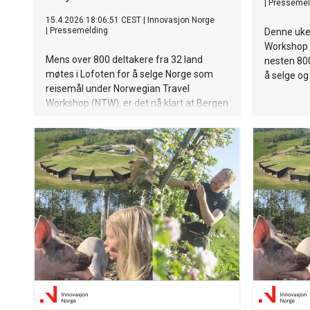
|
Pressemel
15.4.2026 18:06:51 CEST
|
Innovasjon Norge
|
Pressemelding
Denne uke
Workshop 
Mens over 800 deltakere fra 32 land
nesten 800
møtes i Lofoten for å selge Norge som
å selge og
reisemål under Norwegian Travel
Workshop (NTW), er det nå klart at Bergen
blir vertskap for arrangementet neste år.