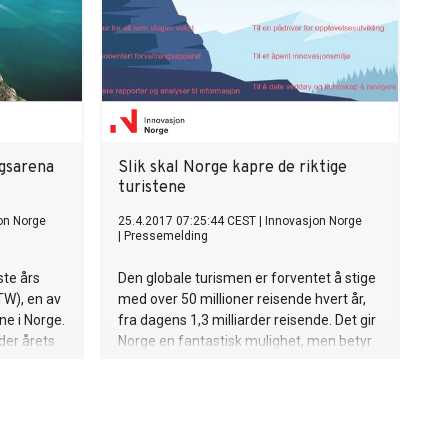
gsarena
Slik skal Norge kapre de riktige
turistene
on Norge
25.4.2017 07:25:44 CEST
|
Innovasjon Norge
|
Pressemelding
ste års
Den globale turismen er forventet å stige
W), en av
med over 50 millioner reisende hvert år,
ne i Norge.
fra dagens 1,3 milliarder reisende. Det gir
nder årets
Norge en fantastisk mulighet, men betyr
også at vi må ta noen valg rundt hvilke
turister vi ønsker, og hvordan vi skal få
dette til. Dette danner bakteppet for
Innovasjon Norges nye handlingsplan for
reiselivet, med målsetningen om å bidra