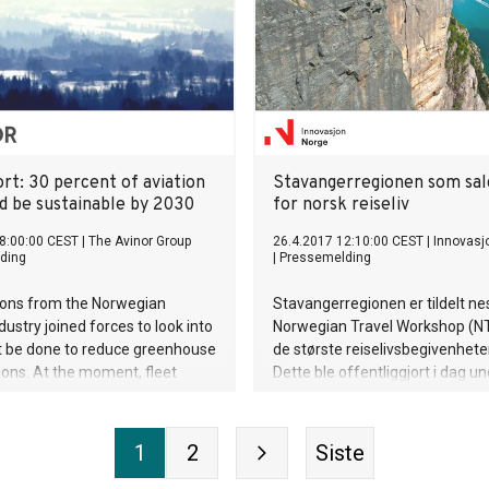
rt: 30 percent of aviation
Stavangerregionen som sal
ld be sustainable by 2030
for norsk reiseliv
8:00:00 CEST
|
The Avinor Group
26.4.2017 12:10:00 CEST
|
Innovasj
ding
|
Pressemelding
ions from the Norwegian
Stavangerregionen er tildelt ne
dustry joined forces to look into
Norwegian Travel Workshop (NT
 be done to reduce greenhouse
de største reiselivsbegivenhete
ons. At the moment, fleet
Dette ble offentliggjort i dag u
nd investments in new
NTW i Bergen.
y would make the biggest
ons towards reducing
1
2
Siste
ntal emissions. To reduce
even further, sustainable