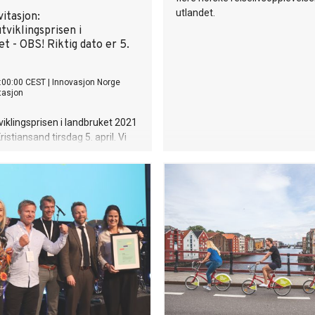
utlandet.
itasjon:
tviklingsprisen i
t - OBS! Riktig dato er 5.
:00:00 CEST
|
Innovasjon Norge
tasjon
viklingsprisen i landbruket 2021
Kristiansand tirsdag 5. april. Vi
rre i skade for å sende ut
orges der det sto 5. juli.