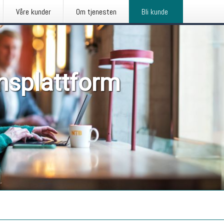
Våre kunder
Om tjenesten
Bli kunde
nsplattform