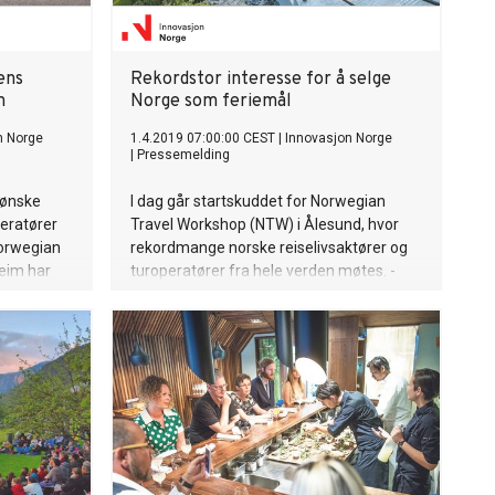
ens
Rekordstor interesse for å selge
n
Norge som feriemål
n Norge
1.4.2019 07:00:00 CEST
|
Innovasjon Norge
|
Pressemelding
 ønske
I dag går startskuddet for Norwegian
eratører
Travel Workshop (NTW) i Ålesund, hvor
orwegian
rekordmange norske reiselivsaktører og
eim har
turoperatører fra hele verden møtes. -
Norge er populært, og vi ser stor vekst i
s
interesse for skreddersydde turer
 sier
spekket med aktiviteter, sier Bente
irektør
Bratland Holm, reiselivsdirektør
Innovasjon Norge.