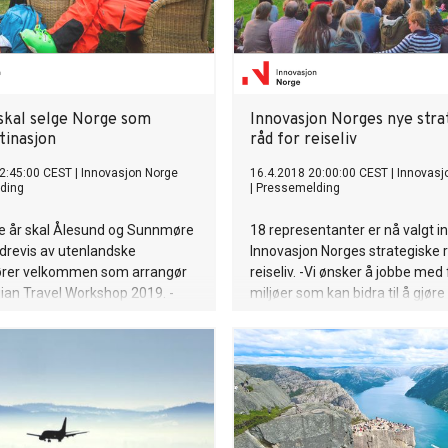
skal selge Norge som
Innovasjon Norges nye stra
tinasjon
råd for reiseliv
2:45:00 CEST
|
Innovasjon Norge
16.4.2018 20:00:00 CEST
|
Innovasj
ding
|
Pressemelding
ste år skal Ålesund og Sunnmøre
18 representanter er nå valgt in
drevis av utenlandske
Innovasjon Norges strategiske r
ører velkommen som arrangør
reiseliv. -Vi ønsker å jobbe med 
ian Travel Workshop 2019. -
miljøer som kan bidra til å gjør
huser noen av de mest
reiselivssatsing best i verden, s
ære naturattraksjonene Norge
Bratland Holm, reiselivsdirektør 
, og har inkludert disse i
Innovasjon Norge.
t på en god måte, sier Bente
olm, reiselivsdirektør
 Norge.