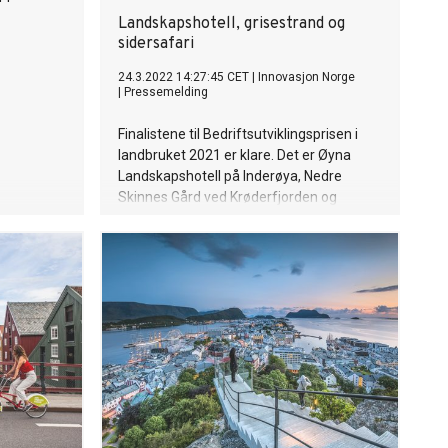
Landskapshotell, grisestrand og
sidersafari
24.3.2022 14:27:45 CET
|
Innovasjon Norge
|
Pressemelding
Finalistene til Bedriftsutviklingsprisen i
landbruket 2021 er klare. Det er Øyna
Landskapshotell på Inderøya, Nedre
Skinnes Gård ved Krøderfjorden og
Siderklynga i Hardanger. Bærekraft er en
fellesnevner for alle prosjektene.