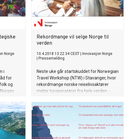
tegiske
Rekordmange vil selge Norge til
verden
on Norge
10.4.2018 13:22:34 CEST
|
Innovasjon Norge
|
Pressemelding
n i
Neste uke går startskuddet for Norwegian
åd for
Travel Workshop (NTW) i Stavanger, hvor
folk og
rekordmange norske reiselivsaktører
e Norges
møter turoperatører fra hele verden. -
ier Bente
Norge er i vinden, og deltagelsen viser at
i
stadig flere vil være med på den gode
utviklingen, sier Bente Bratland Holm,
reiselivsdirektør Innovasjon Norge.