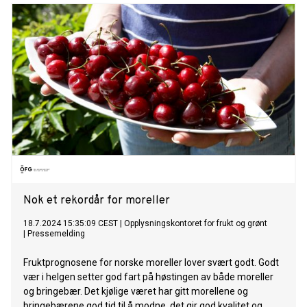
Nok et rekordår for moreller
18.7.2024 15:35:09 CEST
|
Opplysningskontoret for frukt og grønt
|
Pressemelding
Fruktprognosene for norske moreller lover svært godt. Godt
vær i helgen setter god fart på høstingen av både moreller
og bringebær. Det kjølige været har gitt morellene og
bringebærene god tid til å modne, det gir god kvalitet og