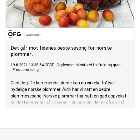
Det går mot tidenes beste sesong for norske
plommer.
19.8.2021 13:38:54 CEST
|
Opplysningskontoret for frukt og grønt
|
Pressemelding
Gled deg. De kommende ukene kan du virkelig fråtse i
nydelige norske plommer. Aldri har vi hatt en bedre
plommesesong. Norske plommer har hatt en god oppvekst
og det kjenner du på smaken. Løp og kjøp, det er nå de må
nytes!