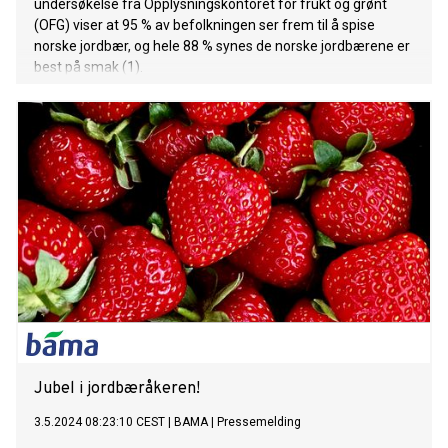
undersøkelse fra Opplysningskontoret for frukt og grønt
(OFG) viser at 95 % av befolkningen ser frem til å spise
norske jordbær, og hele 88 % synes de norske jordbærene er
best på smak (1).
Jubel i jordbæråkeren!
3.5.2024 08:23:10 CEST
|
BAMA
|
Pressemelding