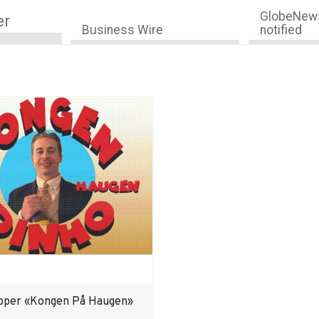
GlobeNews
er
Business Wire
notified
ipper «Kongen På Haugen»