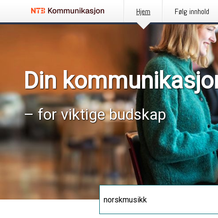
Hjem
Følg innhold
Din kommunikasjo
– for viktige budskap