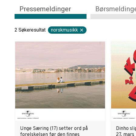
Pressemeldinger
Børsmelding
2
Søkeresultat
norskmusikk
Unge Særing (17) setter ord på
Dinho sl
forelskelsen før den finnes
27. mars