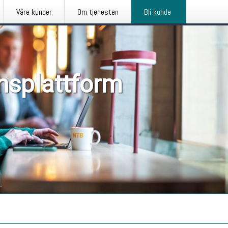
Våre kunder
Om tjenesten
Bli kunde
nsplattform