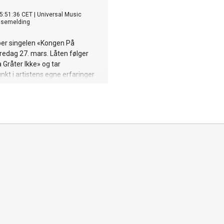
5:51:36 CET
|
Universal Music
ssemelding
per singelen «Kongen På
edag 27. mars. Låten følger
 Gråter Ikke» og tar
kt i artistens egne erfaringer
me seg videre etter en tung