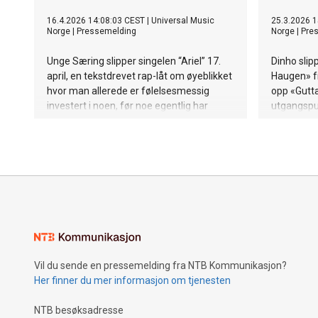
16.4.2026 14:08:03 CEST
|
Universal Music
25.3.2026 1
Norge
|
Pressemelding
Norge
|
Pre
Unge Særing slipper singelen “Ariel” 17.
Dinho slip
april, en tekstdrevet rap-låt om øyeblikket
Haugen» fr
hvor man allerede er følelsesmessig
opp «Gutta
investert i noen, før noe egentlig har
utgangspun
skjedd. Med utgangspunkt i egne
med å kom
erfaringer treffer han en gjenkjennelig
periode.
side av hvordan unge i dag går inn i
relasjoner, ofte alene i eget hode.
Vil du sende en pressemelding fra NTB Kommunikasjon?
Her finner du mer informasjon om tjenesten
NTB besøksadresse