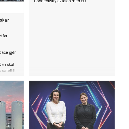
Connectivity avtalen med EU.
søker
t for
pace gjør
Den skal
satellitt.