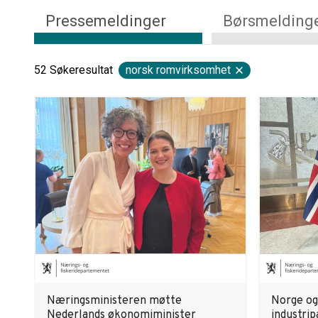
Pressemeldinger
Børsmelding
52
Søkeresultat
norsk romvirksomhet
Næringsministeren møtte
Norge og 
Nederlands økonomiminister
industri