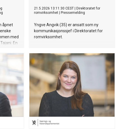
og
21.5.2026 13:11:30 CEST
|
Direktoratet for
ng
romvirksomhet
|
Pressemelding
h åpnet
Yngve Angvik (35) er ansatt som ny
lienske
kommunikasjonssjef i Direktoratet for
ammen med
romvirksomhet.
 Tajani. En
gsliv