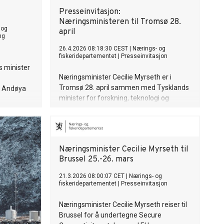
Presseinvitasjon:
Næringsministeren til Tromsø 28.
 og
april
ng
26.4.2026 08:18:30 CEST
|
Nærings- og
fiskeridepartementet
|
Presseinvitasjon
 minister
Næringsminister Cecilie Myrseth er i
Tromsø 28. april sammen med Tysklands
l Andøya
minister for forskning, teknologi og
romvirksomhet Dorothee Bär.
Næringsminister Cecilie Myrseth til
Brussel 25.-26. mars
21.3.2026 08:00:07 CET
|
Nærings- og
fiskeridepartementet
|
Presseinvitasjon
Næringsminister Cecilie Myrseth reiser til
Brussel for å undertegne Secure