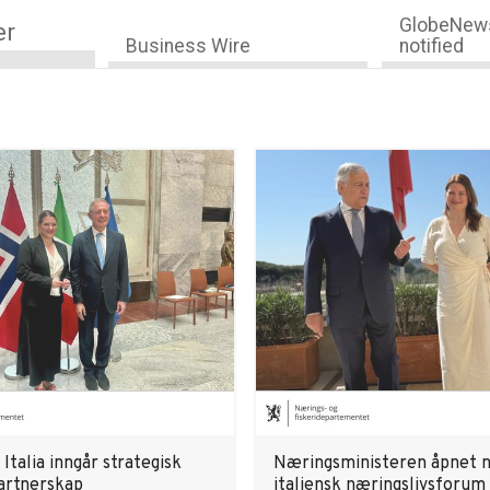
GlobeNews
er
Business Wire
notified
Italia inngår strategisk
Næringsministeren åpnet 
partnerskap
italiensk næringslivsforum