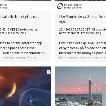
 satellitter skytes opp
ISAR og Andøya Space for
igjen
0:42:15 CET
|
Direktoratet for
25.3.2026 09:27:20 CET
|
Direktorate
het
|
Pressemelding
romvirksomhet
|
Pressemelding
tes to norske satellitter opp
I kveld kan det skje. ISAR Aeros
rberg Space Force Base i
et nytt forsøk på å skyte opp en
. – Den norske romsektoren er i
bærerakett fra Andøya Space. 
utvikling akkurat nå, sier
blant annet plassere ut en norsk 
Hauglie-Hanssen,
rende direktør ved Direktoratet
rksomhet.