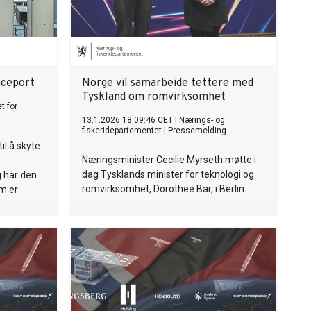
aceport
Norge vil samarbeide tettere med
Tyskland om romvirksomhet
t for
13.1.2026 18:09:46 CET
|
Nærings- og
fiskeridepartementet
|
Pressemelding
il å skyte
Næringsminister Cecilie Myrseth møtte i
dag Tysklands minister for teknologi og
 har den
romvirksomhet, Dorothee Bär, i Berlin.
em er