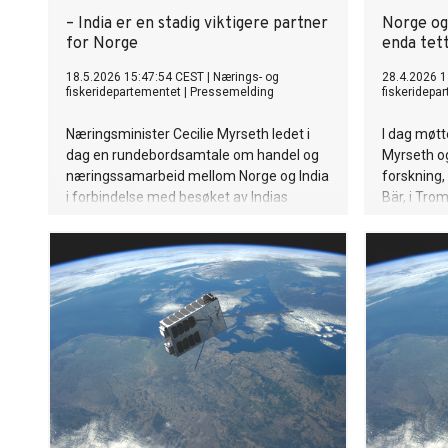
– India er en stadig viktigere partner
Norge og
for Norge
enda tet
18.5.2026 15:47:54 CEST
|
Nærings- og
28.4.2026 1
fiskeridepartementet
|
Pressemelding
fiskeridepa
Næringsminister Cecilie Myrseth ledet i
I dag møtt
dag en rundebordsamtale om handel og
Myrseth og
næringssamarbeid mellom Norge og India
forskning,
i forbindelse med besøket av Indias
Bär, i Tro
statsminister Narendra Modi i Norge.
den nye a
ansvaret f
Oppskytnin
kommunikas