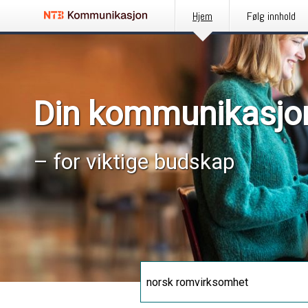
Hjem
Følg innhold
Din kommunikasjo
– for viktige budskap