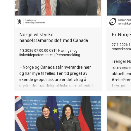
Norge vil styrke
Er Norge
handelssamarbeidet med Canada
27.1.2026 1
romvirksom
4.3.2026 07:00:00 CET
|
Nærings- og
fiskeridepartementet
|
Pressemelding
Trenger N
– Norge og Canada står hverandre nær,
romværsen
og har mye til felles. I en tid preget av
aktuelt en
økende geopolitisk uro er det viktig å
Arctic Fro
styrke det handelspolitiske samarbeidet.
februar.
Canada tilbyr gode muligheter for norske
bedrifter, og Norge er samtidig et
attraktivt land for canadiske
investeringer. Et tettere
handelssamarbeid vil være bra for begge
land, sier næringsminister Cecilie Myrseth.