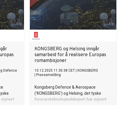
går
KONGSBERG og Helsing inngår
Europas
samarbeid for å realisere Europas
romambisjoner
rg Defence
10.12.2025 11:30:38 CET
|
KONGSBERG
|
Pressemelding
ce
Kongsberg Defence & Aerospace
tyske
(‘KONGSBERG’) og Helsing, det tyske
 signert
forsvarsteknologiselskapet, har signert
ke
en samarbeidsavtale for å styrke
ke
utviklingen av kritiske europeiske
romkapabiliteter.