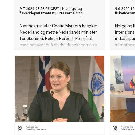
9.7.2026 08:53:53 CEST
|
Nærings- og
9.6.2026 12
fiskeridepartementet
|
Pressemelding
fiskeridepa
Næringsminister Cecilie Myrseth besøker
Norge og It
Nederland og møtte Nederlands minister
intensjons
for økonomi, Heleen Herbert. Formålet
industripa
med besøket er å styrke det økonomiske
samarbeid
samarbeidet mellom Norge og Nederland
legge til r
og legge til rette for økt handel,
sterkere k
investeringer og næringslivssamarbeid.
samarbeid 