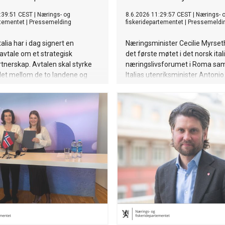
:39:51 CEST
|
Nærings- og
8.6.2026 11:29:57 CEST
|
Nærings- 
rtementet
|
Pressemelding
fiskeridepartementet
|
Pressemeldi
alia har i dag signert en
Næringsminister Cecilie Myrset
avtale om et strategisk
det første møtet i det norsk ita
rtnerskap. Avtalen skal styrke
næringslivsforumet i Roma s
et mellom de to landene og
Italias utenriksminister Antonio
ette for økt verdiskaping,
bred delegasjon fra norsk nærin
onkurransekraft og tettere
deltok på arrangementet.
i Europa.