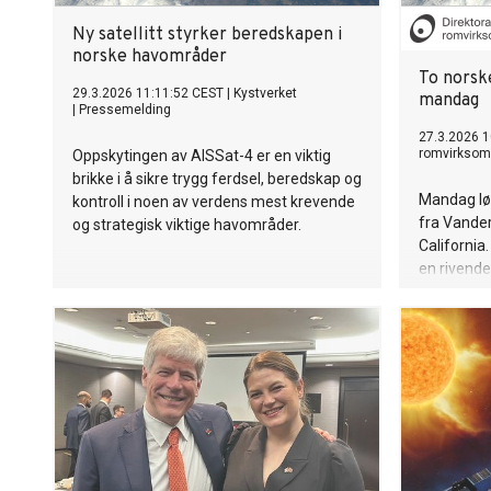
Ny satellitt styrker beredskapen i
norske havområder
To norske
29.3.2026 11:11:52 CEST
|
Kystverket
mandag
|
Pressemelding
27.3.2026 1
romvirksom
Oppskytingen av AISSat-4 er en viktig
brikke i å sikre trygg ferdsel, beredskap og
Mandag løf
kontroll i noen av verdens mest krevende
fra Vande
og strategisk viktige havområder.
California
en rivende 
Christian 
administre
for romvi