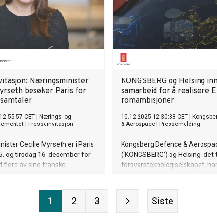
vitasjon: Næringsminister
KONGSBERG og Helsing inn
Myrseth besøker Paris for
samarbeid for å realisere 
 samtaler
romambisjoner
12:55:57 CET
|
Nærings- og
10.12.2025 12:30:38 CET
|
Kongsbe
rtementet
|
Presseinvitasjon
& Aerospace
|
Pressemelding
ister Cecilie Myrseth er i Paris
Kongsberg Defence & Aerospa
. og tirsdag 16. desember for
(‘KONGSBERG’) og Helsing, det 
flere av sine franske
forsvarsteknologiselskapet, har
 Tema for besøket er å styrke
en samarbeidsavtale for å styr
et mellom Norge og Frankrike
utviklingen av kritiske europeis
irksomhet, industri, handel,
romkapabiliteter.
1
2
3
Siste
 europeisk konkurransekraft.