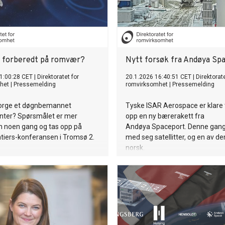
 forberedt på romvær?
Nytt forsøk fra Andøya Sp
1:00:28 CET
|
Direktoratet for
20.1.2026 16:40:51 CET
|
Direktorate
het
|
Pressemelding
romvirksomhet
|
Pressemelding
orge et døgnbemannet
Tyske ISAR Aerospace er klare t
ter? Spørsmålet er mer
opp en ny bærerakett fra
n noen gang og tas opp på
Andøya Spaceport. Denne gang
ntiers-konferansen i Tromsø 2.
med seg satellitter, og en av d
norsk.