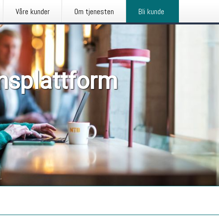
Våre kunder
Om tjenesten
Bli kunde
nsplattform