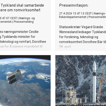
 Tyskland skal samarbeide
Presseinvitasjon:
tere om romvirksomhet
27.4.2026 15:47:13 CEST
|
Nærings-
fiskeridepartementet
|
Pressemeldi
3:47:07 CEST
|
Nærings- og
rtementet
|
Pressemelding
Statssekretær Vegard Grøslie
es næringsminister Cecilie
Wennesland ledsager Tysklands
 Tysklands minister for
for forskning, teknologi og
 teknologi og romfart, Dorothee
romvirksomhet Dorothee Bär ti
msø for å signere mandatet til
28. april.
rbeidsgruppen som får
or å følge opp samarbeidet.
g, overvåking og sikker
jon blir prioriterte områder.