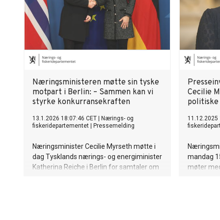
Næringsministeren møtte sin tyske
Pressein
motpart i Berlin: – Sammen kan vi
Cecilie 
styrke konkurransekraften
politiske
13.1.2026 18:07:46 CET
|
Nærings- og
11.12.2025 
fiskeridepartementet
|
Pressemelding
fiskeridepa
Næringsminister Cecilie Myrseth møtte i
Næringsmin
dag Tysklands nærings- og energiminister
mandag 15
Katherina Reiche i Berlin for samtaler om
møter med 
konkurransekraft og økonomisk
motparter.
sikkerhet.
samarbeid
innen romv
turisme og