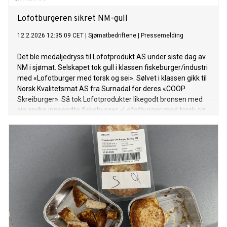
Lofotburgeren sikret NM-gull
12.2.2026 12:35:09 CET
|
Sjømatbedriftene
|
Pressemelding
Det ble medaljedryss til Lofotprodukt AS under siste dag av
NM i sjømat. Selskapet tok gull i klassen fiskeburger/industri
med «Lofotburger med torsk og sei». Sølvet i klassen gikk til
Norsk Kvalitetsmat AS fra Surnadal for deres «COOP
Skreiburger». Så tok Lofotprodukter likegodt bronsen med
sin andre innsendte fiskeburger «Lofotburger med torsk og
hyse».