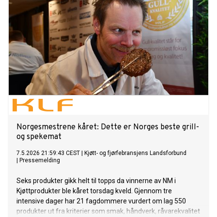
Norgesmestrene kåret: Dette er Norges beste grill-
og spekemat
7.5.2026 21:59:43 CEST
|
Kjøtt- og fjørfebransjens Landsforbund
|
Pressemelding
Seks produkter gikk helt til topps da vinnerne av NM i
Kjøttprodukter ble kåret torsdag kveld. Gjennom tre
intensive dager har 21 fagdommere vurdert om lag 550
produkter ut fra kriterier som smak, håndverk, råvarekvalitet