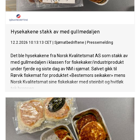
Hysekakene stakk av med gullmedaljen
12.2.2026 10:13:13 CET
|
Sjømatbedriftene
|
Pressemelding
Det ble hysekakene fra Norsk Kvalitetsmat AS som stakk av
med gullmedaljen i klassen for fiskekaker/industriprodukt
under fjerde og siste dag av NM i sjømat. Sølvet gikk til
Rørvik fiskemat for produktet «Bestemors seikaker» mens
Norsk Kvalitetsmat sine fiskekaker med steinbit og hvitløk
tok bronsen.