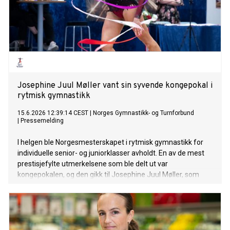
Josephine Juul Møller vant sin syvende kongepokal i
rytmisk gymnastikk
15.6.2026 12:39:14 CEST
|
Norges Gymnastikk- og Turnforbund
|
Pressemelding
I helgen ble Norgesmesterskapet i rytmisk gymnastikk for
individuelle senior- og juniorklasser avholdt. En av de mest
prestisjefylte utmerkelsene som ble delt ut var
kongepokalen, og den gikk til Josephine Juul Møller, som
med seieren sikret seg sin syvende kongepokal.