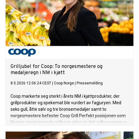
Grilljubel for Coop: To norgesmestere og
medaljeregn i NM i kjøtt
8.5.2026 12:06:24 CEST
|
Coop Norge
|
Pressemelding
Coop markerte seg sterkt i årets NM i kjøttprodukter, der
grillprodukter og spekemat ble vurdert av fagjuryen. Med
seks gull, åtte sølv og tre bronsemedaljer samt to
norgesmestere befester Coop Grill Perfekt posisjonen som
Norges mestvinnende grillserie akkurat idet grillsesongen er
i gang for fullt.