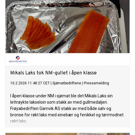
Mikals Laks tok NM-gullet i åpen klasse
10.2.2026 11:48:27 CET
|
Sjømatbedriftene
|
Pressemelding
I åpen klasse under NM i sjømat ble det Mikals Laks sin
lettrøykte lakseloin som stakk av med gullmedaljen.
Frøyabedriften Garnvik AS stakk av med både sølv og
bronse for røkt laks med einebær og fenikkel og tørrmodnet
røkt laks.