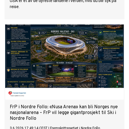
USA er et av de dyreste landene i verden, hvis du blir syk på
reise.
FrP i Nordre Follo: «Nusa Arena» kan bli Norges nye
nasjonalarena – FrP vil legge gigantprosjekt til Ski i
Nordre Follo
3.6.2026 17:49:14 CEST
|
Fremskrittspartiet i Nordre Follo