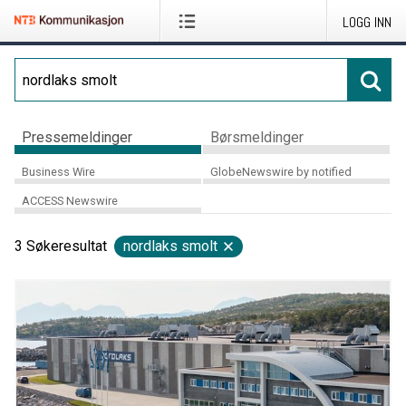
LOGG INN
Pressemeldinger
Børsmeldinger
Business Wire
GlobeNewswire by notified
ACCESS Newswire
3
Søkeresultat
nordlaks smolt