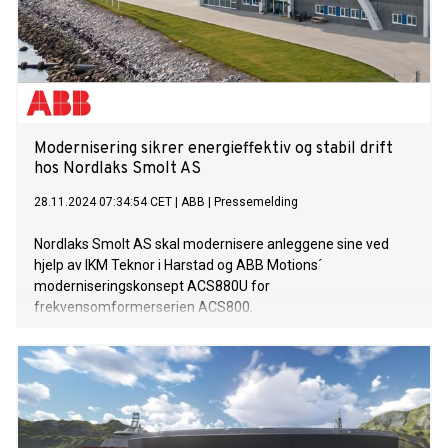
Modernisering sikrer energieffektiv og stabil drift
hos Nordlaks Smolt AS
28.11.2024 07:34:54 CET
|
ABB
|
Pressemelding
Nordlaks Smolt AS skal modernisere anleggene sine ved
hjelp av IKM Teknor i Harstad og ABB Motions´
moderniseringskonsept ACS880U for
frekvensomformerserien ACS800.