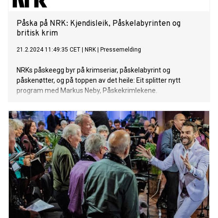
Påska på NRK: Kjendis­leik, Påske­labyrinten og
britisk krim
21.2.2024 11:49:35 CET
|
NRK
|
Pressemelding
NRKs påskeegg byr på krimseriar, påskelabyrint og
påskenøtter, og på toppen av det heile: Eit splitter nytt
program med Markus Neby, Påskekrimlekene.