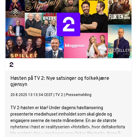
Høsten på TV 2: Nye satsinger og folkekjære
gjensyn
20.8.2025 13:13:34 CEST
|
TV 2
|
Pressemelding
TV 2-høsten er klar! Under dagens høstlansering
presenterte mediehuset innholdet som skal glede og
engasjere seerne de neste månedene. En av de største
nyhetene i høst er realityserien «Hotellet», hvor deltakerlista
ble avslørt i dag – med navn som Oskar Westerlin, Anne B.