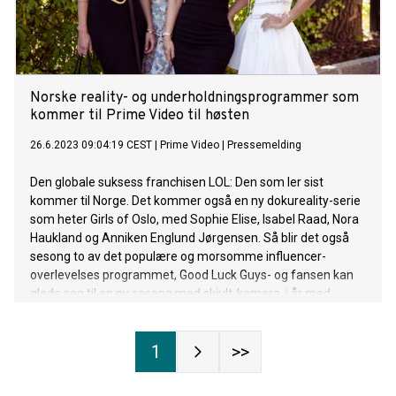
Norske reality- og underholdningsprogrammer som
kommer til Prime Video til høsten
26.6.2023 09:04:19 CEST
|
Prime Video
|
Pressemelding
Den globale suksess franchisen LOL: Den som ler sist
kommer til Norge. Det kommer også en ny dokureality-serie
som heter Girls of Oslo, med Sophie Elise, Isabel Raad, Nora
Haukland og Anniken Englund Jørgensen. Så blir det også
sesong to av det populære og morsomme influencer-
overlevelses programmet, Good Luck Guys- og fansen kan
glede seg til en ny sesong med skjult-kamera, i år med
Aleksander Sæterstøl og Martine Lunde i
programlederrollen, som pranker kjendiser og venner i Aleks
1
>>
og Martine Pranker.