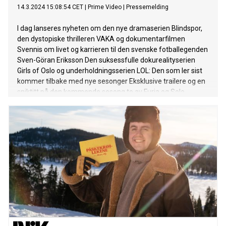
14.3.2024 15:08:54 CET
|
Prime Video
|
Pressemelding
I dag lanseres nyheten om den nye dramaserien Blindspor,
den dystopiske thrilleren VAKA og dokumentarfilmen
Svennis om livet og karrieren til den svenske fotballegenden
Sven-Göran Eriksson Den suksessfulle dokurealityserien
Girls of Oslo og underholdningsserien LOL: Den som ler sist
kommer tilbake med nye sesonger Eksklusive trailere og en
sniktitt på den kommende sesong to av Furia og Solo
avsløres