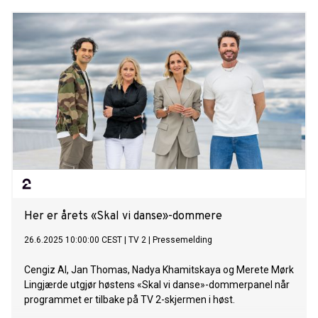
Ragde, Emilie Nereng og Alexandra Joner. Og vi fikk svaret
på hva som blir årets store adventskalender-satsing.
Her er årets «Skal vi danse»-dommere
26.6.2025 10:00:00 CEST
|
TV 2
|
Pressemelding
Cengiz Al, Jan Thomas, Nadya Khamitskaya og Merete Mørk
Lingjærde utgjør høstens «Skal vi danse»-dommerpanel når
programmet er tilbake på TV 2-skjermen i høst.