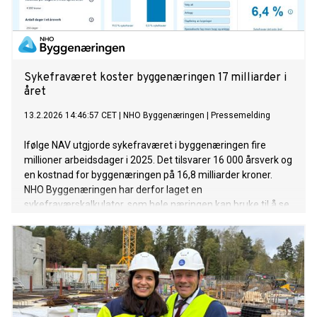
Sykefraværet koster byggenæringen 17 milliarder i
året
13.2.2026 14:46:57 CET
|
NHO Byggenæringen
|
Pressemelding
Ifølge NAV utgjorde sykefraværet i byggenæringen fire
millioner arbeidsdager i 2025. Det tilsvarer 16 000 årsverk og
en kostnad for byggenæringen på 16,8 milliarder kroner.
NHO Byggenæringen har derfor laget en
sykefraværskalkulator, som hele næringen kan bruke til å se
hvor mye bedriftene kan spare på å få ned sykefraværet.