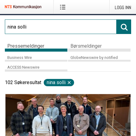
LOGG INN
Pressemeldinger
Børsmeldinger
Business Wire
GlobeNewswire by notified
ACCESS Newswire
102
Søkeresultat
nina solli