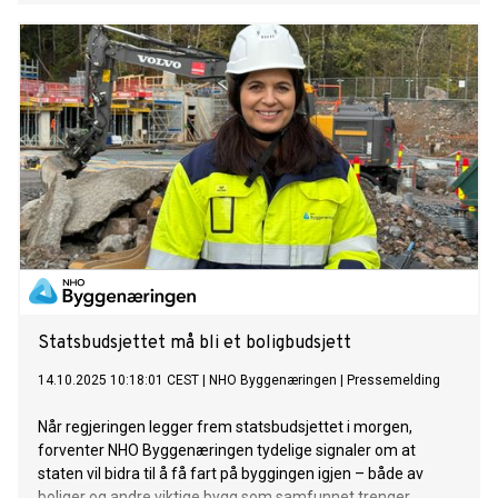
Statsbudsjettet må bli et boligbudsjett
14.10.2025 10:18:01 CEST
|
NHO Byggenæringen
|
Pressemelding
Når regjeringen legger frem statsbudsjettet i morgen,
forventer NHO Byggenæringen tydelige signaler om at
staten vil bidra til å få fart på byggingen igjen – både av
boliger og andre viktige bygg som samfunnet trenger.