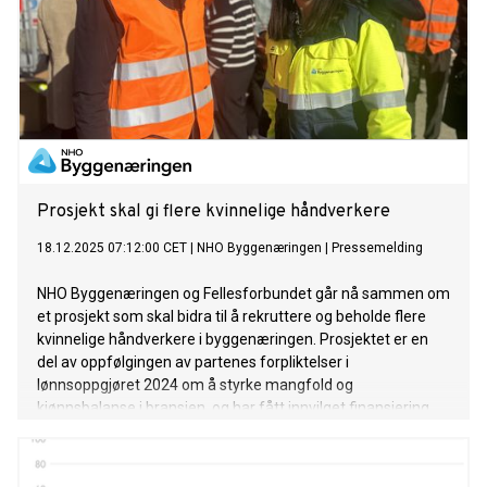
Prosjekt skal gi flere kvinnelige håndverkere
18.12.2025 07:12:00 CET
|
NHO Byggenæringen
|
Pressemelding
NHO Byggenæringen og Fellesforbundet går nå sammen om
et prosjekt som skal bidra til å rekruttere og beholde flere
kvinnelige håndverkere i byggenæringen. Prosjektet er en
del av oppfølgingen av partenes forpliktelser i
lønnsoppgjøret 2024 om å styrke mangfold og
kjønnsbalanse i bransjen, og har fått innvilget finansiering
gjennom Hovedorganisasjonenes fellestiltak (Hf).