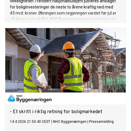
virkeligheten. I revidert nasjonalbudsjett justeres anslaget
for boliginvesteringer de neste to årene kraftig ned med
43 mrd. kroner. Økningen som regjeringen varslet før jul er
nå tilnærmet avblåst. NHO Byggenæringen konstaterer at
regjeringen ikke tar noen grep i Revidert Nasjonalbudsjett
for å bedre situasjonen for boligkjøperne.
- Et skritt i riktig retning for boligmarkedet
14.4.2026 21:50:40 CEST
|
NHO Byggenæringen
|
Pressemelding