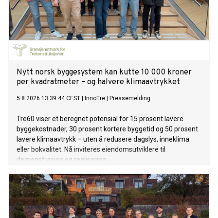
Nytt norsk byggesystem kan kutte 10 000 kroner
per kvadratmeter – og halvere klimaavtrykket
5.8.2026 13:39:44 CEST
|
InnoTre
|
Pressemelding
Tre60 viser et beregnet potensial for 15 prosent lavere
byggekostnader, 30 prosent kortere byggetid og 50 prosent
lavere klimaavtrykk – uten å redusere dagslys, inneklima
eller bokvalitet. Nå inviteres eiendomsutviklere til
demonstrasjon og realisering.