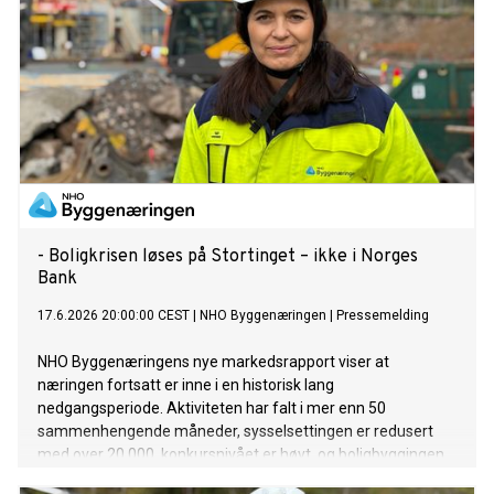
- Boligkrisen løses på Stortinget – ikke i Norges
Bank
17.6.2026 20:00:00 CEST
|
NHO Byggenæringen
|
Pressemelding
NHO Byggenæringens nye markedsrapport viser at
næringen fortsatt er inne i en historisk lang
nedgangsperiode. Aktiviteten har falt i mer enn 50
sammenhengende måneder, sysselsettingen er redusert
med over 20 000, konkursnivået er høyt, og boligbyggingen
ligger fortsatt på et historisk lavt nivå. Det har ikke vært