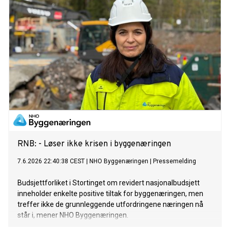
bygget færre boliger enn siden krigen, og boliggapet er snart
på størrelse med Lillestrøm (40000 boliger).
RNB: - Løser ikke krisen i byggenæringen
7.6.2026 22:40:38 CEST
|
NHO Byggenæringen
|
Pressemelding
Budsjettforliket i Stortinget om revidert nasjonalbudsjett
inneholder enkelte positive tiltak for byggenæringen, men
treffer ikke de grunnleggende utfordringene næringen nå
står i, mener NHO Byggenæringen.