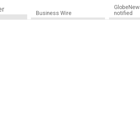
GlobeNews
er
Business Wire
notified