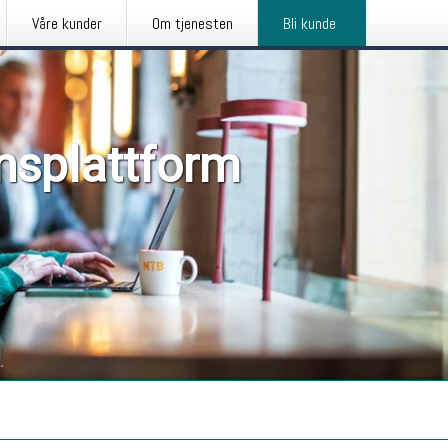
Våre kunder
Om tjenesten
Bli kunde
nsplattform