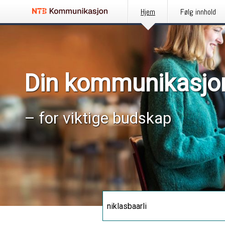
Hjem
Følg innhold
Din kommunikasjo
– for viktige budskap