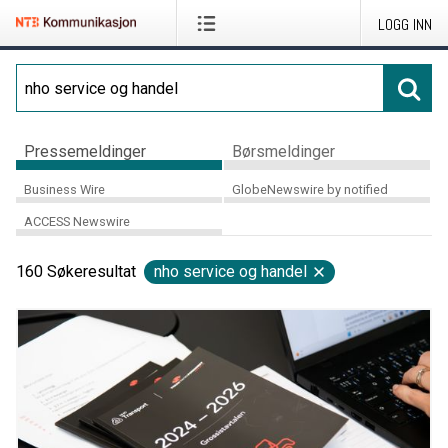
LOGG INN
Pressemeldinger
Børsmeldinger
Business Wire
GlobeNewswire by notified
ACCESS Newswire
160
Søkeresultat
nho service og handel