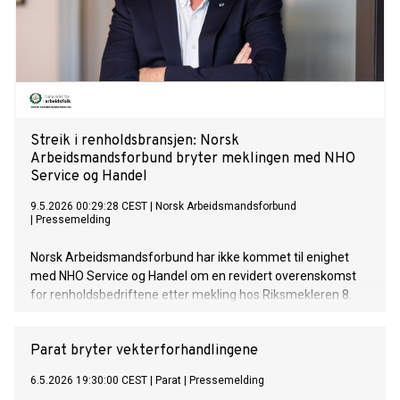
Streik i renholdsbransjen: Norsk
Arbeidsmandsforbund bryter meklingen med NHO
Service og Handel
9.5.2026 00:29:28 CEST
|
Norsk Arbeidsmandsforbund
|
Pressemelding
Norsk Arbeidsmandsforbund har ikke kommet til enighet
med NHO Service og Handel om en revidert overenskomst
for renholdsbedriftene etter mekling hos Riksmekleren 8.
mai. Uenigheten gjelder særlig lønn og forskuttering av
sykepenger.
Parat bryter vekterforhandlingene
6.5.2026 19:30:00 CEST
|
Parat
|
Pressemelding