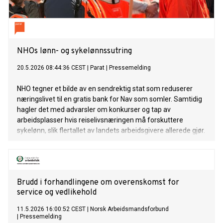
NHOs lønn- og sykelønnssutring
20.5.2026 08:44:36 CEST
|
Parat
|
Pressemelding
NHO tegner et bilde av en sendrektig stat som reduserer
næringslivet til en gratis bank for Nav som somler. Samtidig
hagler det med advarsler om konkurser og tap av
arbeidsplasser hvis reiselivsnæringen må forskuttere
sykelønn, slik flertallet av landets arbeidsgivere allerede gjør.
Brudd i forhandlingene om overenskomst for
service og vedlikehold
11.5.2026 16:00:52 CEST
|
Norsk Arbeidsmandsforbund
|
Pressemelding