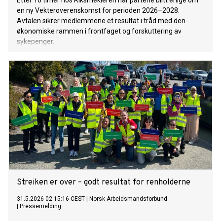
Etter 16 timer hos Riksmekleren har partene blitt enige om
en ny Vekteroverenskomst for perioden 2026–2028.
Avtalen sikrer medlemmene et resultat i tråd med den
økonomiske rammen i frontfaget og forskuttering av
sykepenger.
Streiken er over – godt resultat for renholderne
31.5.2026 02:15:16 CEST
|
Norsk Arbeidsmandsforbund
|
Pressemelding