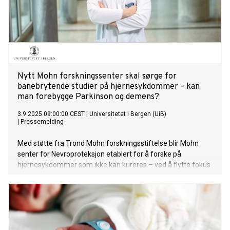
Nytt Mohn forskningssenter skal sørge for
banebrytende studier på hjernesykdommer – kan
man forebygge Parkinson og demens?
3.9.2025 09:00:00 CEST
|
Universitetet i Bergen (UiB)
|
Pressemelding
Med støtte fra Trond Mohn forskningsstiftelse blir Mohn
senter for Nevroproteksjon etablert for å forske på
hjernesykdommer som ikke kan kureres – ved å flytte fokus
fra sen behandling til tidlig forebygging. Stiftelsen går
sammen med Universitetet i Bergen og Haukeland
universitetssykehus om finansiering med i alt 50 millioner
kroner de neste fem årene.