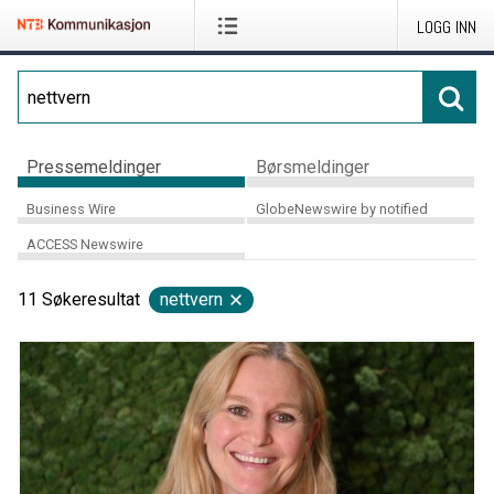
LOGG INN
Pressemeldinger
Børsmeldinger
Business Wire
GlobeNewswire by notified
ACCESS Newswire
11
Søkeresultat
nettvern