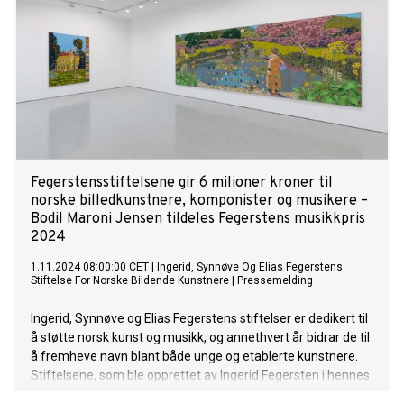
Fegerstensstiftelsene gir 6 milioner kroner til
norske billedkunstnere, komponister og musikere –
Bodil Maroni Jensen tildeles Fegerstens musikkpris
2024
1.11.2024 08:00:00 CET
|
Ingerid, Synnøve Og Elias Fegerstens
Stiftelse For Norske Bildende Kunstnere
|
Pressemelding
Ingerid, Synnøve og Elias Fegerstens stiftelser er dedikert til
å støtte norsk kunst og musikk, og annethvert år bidrar de til
å fremheve navn blant både unge og etablerte kunstnere.
Stiftelsene, som ble opprettet av Ingerid Fegersten i hennes
og foreldrenes navn, har siden henholdsvis 1986 og 1990