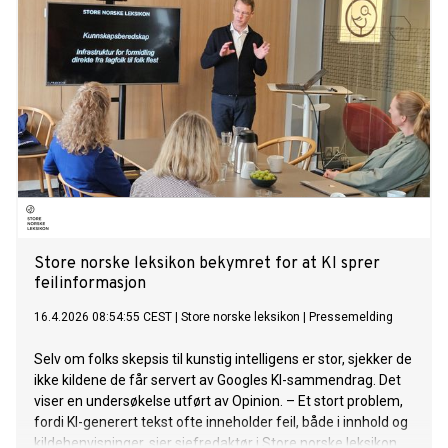
Store norske leksikon bekymret for at KI sprer
feilinformasjon
16.4.2026 08:54:55 CEST
|
Store norske leksikon
|
Pressemelding
Selv om folks skepsis til kunstig intelligens er stor, sjekker de
ikke kildene de får servert av Googles KI-sammendrag. Det
viser en undersøkelse utført av Opinion. – Et stort problem,
fordi KI-generert tekst ofte inneholder feil, både i innhold og
kildehenvisninger, sier sjefredaktør i Store norske leksikon.