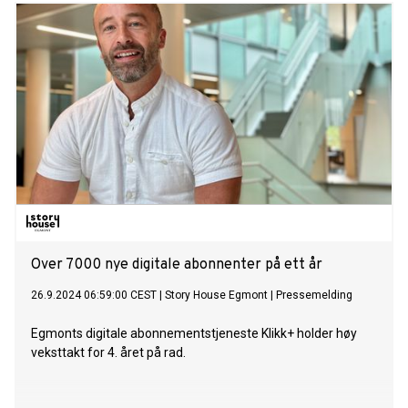
støttet norske billedkunstnere, komponister og utøvende
musikere med stipendordninger. I 2024 mottok
kunstnerstiftelsen hele 549 søknader, hvor 25
billedkunstnere tildeles til sammen 3,1 millioner kroner.
Musikerstiftelsen deler samtidig ut til sammen 2,6 millioner
kroner til 8 komponister og 15 utøvende musikere. Årets
Fegerstens musikkpris, på 250 000 kroner, tildeles Bodil
Maroni Jensen.
Over 7000 nye digitale abonnenter på ett år
26.9.2024 06:59:00 CEST
|
Story House Egmont
|
Pressemelding
Egmonts digitale abonnementstjeneste Klikk+ holder høy
veksttakt for 4. året på rad.