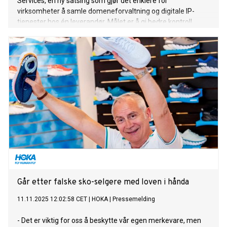
Services, en ny satsing som gjør det enklere for
virksomheter å samle domeneforvaltning og digitale IP-
tjenester hos én leverandør. Målet er å gi bedre kontroll,
mindre intern administrasjon og raskere håndtering når
digitale hendelser oppstår.
Går etter falske sko-selgere med loven i hånda
11.11.2025 12:02:58 CET
|
HOKA
|
Pressemelding
- Det er viktig for oss å beskytte vår egen merkevare, men