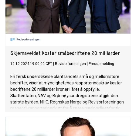
Skjemaveldet koster småbedriftene 20 milliarder
19.12.2024 19:00:00 CET
|
Revisorforeningen
|
Pressemelding
En fersk undersøkelse blant landets små og mellomstore
bedrifter, viser at myndighetenes rapporteringskrav koster
bedriftene 20 milliarder kroner i året å oppfylle.
Skatteetaten, NAV og Brønnøysundregistrene utgjør den
største byrden. NHO, Regnskap Norge og Revisorforeningen
maner til rapporteringskutt for å spare næringslivet for tid
og penger.