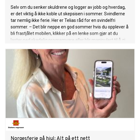
Selv om du senker skuldrene og logger av jobb og hverdag,
er det viktig å ikke koble ut skepsisen i sommer. Svindlerne
tar nemlig ikke ferie. Her er Telias råd for en svindelfri
sommer. – Det blir neppe en god sommer hvis du opplever å
bli frastjålet mobilen, klikker på en lenke som gjør at du
laster ned skadelig programvare eller blir manipulert til å gi
fra deg personlige opplysninger, sier Øivind Kristiansen,
svindelekspert i Telia Norge. Svindlere og tyver utnytter
feriemodusen blant nordmenn som har guarden nede og lar
humla suse. For selv om Telias svindelsperreløsninger for
både samtaler og meldinger fungerer godt og jobber på
høygir døgnet rundt, finner svindlerne nye metoder. – Vi ser
at det vi gjør for å trygge kundene våre fungerer og at de
svindelforsøkene som er ment å treffe bredt minker i
omfang. Men det er fortsatt mulig å bli svindlet, særlig fordi
svindelforsøkene er blitt mer målrettet, både via samtaler,
men kanskje spesielt SMS, som har et personlig preg og er
desi
Norgesferie på hjul: Alt på ett nett