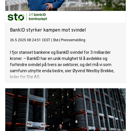
BankID styrker kampen mot svindel
26.5.2025 08:24:51 CEST
|
Stø
|
Pressemelding
I fjor stanset bankene og BankID svindel for 3 milliarder
kroner. – BankID har en unik mulighet til å avdekke og
forhindre svindel på tvers av sektorer, og det må vi som
samfunn utnytte enda bedre, sier Øyvind Westby Brekke,
leder for Stø AS.