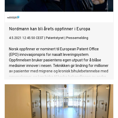
Nordmann kan bli årets oppfinner i Europa
4.5.2021 12:45:50 CEST
|
Patentstyret
|
Pressemelding
Norsk oppfinner er nominert til European Patent Office
(EPO) innovasjonspris for nasalt leveringsystem.
Oppfinnelsen bruker pasientens egen utpust for å blåse
medisiner innover i nesen. Teknikken gir lindring for millioner
av pasienter med migrene og kronisk bihulebetennelse med
nesepolypper, og kan bidra til bedre behandlingen av andre
sykdommer og en rekke luftveisvirus