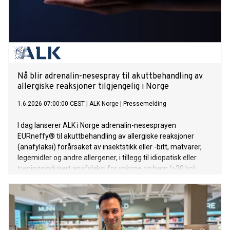
Nå blir adrenalin-nesespray til akuttbehandling av
allergiske reaksjoner tilgjengelig i Norge
1.6.2026 07:00:00 CEST
|
ALK Norge
|
Pressemelding
I dag lanserer ALK i Norge adrenalin-nesesprayen
EURneffy® til akuttbehandling av allergiske reaksjoner
(anafylaksi) forårsaket av insektstikk eller -bitt, matvarer,
legemidler og andre allergener, i tillegg til idiopatisk eller
treningsindusert anafylaksi for voksne og barn (≥30 kg).
Norske allergikere som trenger akuttbehandling til allergiske
reaksjoner, kan fra i dag få foreskrevet EURneffy på hvit
resept.