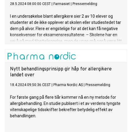
28.5.2024 08:00:00 CEST
|
Farmasiet
|
Pressemelding
I en undersøkelse blant allergikere sier 2 av 10 elever og
studenter at de ikke opplever at skolen eller studiestedet tar
dem på alvor. Flere er engstelige for at det kan få negative
konsekvenser for eksamensresultatene. – Skolene har en
vei å gå med tilretteleggelse, men de unge må også være litt
proaktive, mener farmasøyt.
Nytt behandlingsprinsipp gir håp for allergikere
landet over
18.4.2024 09:50:36 CEST
|
Pharma Nordic AS
|
Pressemelding
For første gang på flere tiår kommer nå en ny metode for
allergibehandling. En studie publisert i et av verdens tyngste
vitenskapelige tidsskrifter bekrefter betydelig effekt av
behandlingen.