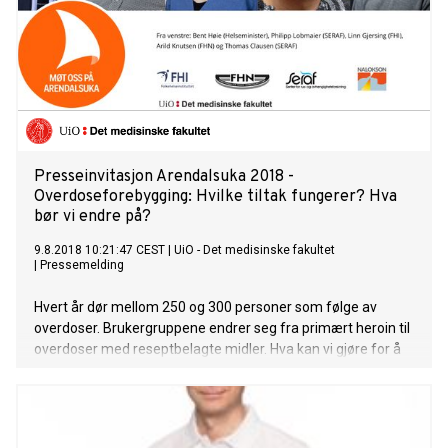
Presseinvitasjon Arendalsuka 2018 -
Overdoseforebygging: Hvilke tiltak fungerer? Hva
bør vi endre på?
9.8.2018 10:21:47 CEST
|
UiO - Det medisinske fakultet
|
Pressemelding
Hvert år dør mellom 250 og 300 personer som følge av
overdoser. Brukergruppene endrer seg fra primært heroin til
overdoser med reseptbelagte midler. Hva kan vi gjøre for å
forebygge nye overdosedødsfall?