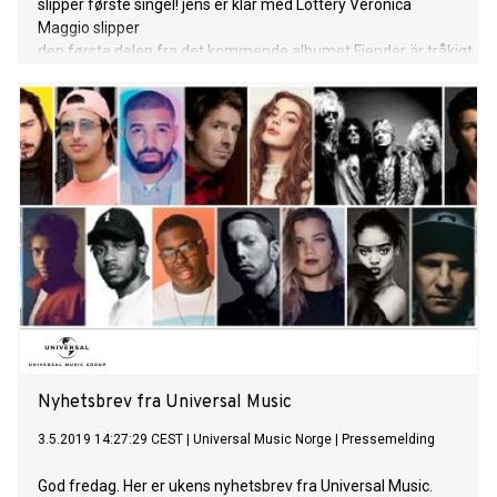
slipper første singel! jens er klar med Lottery Veronica
Maggio slipper
den første delen fra det kommende albumet Fiender är tråkigt
Common er tilbake med låten “HER Love”.Beaten er basert
på en tidligere uutgitt originalinnspilling av J Dilla -
produsenten som gjennom sitt arbeid for The Pharcyde, A
Tribe Called Quest, De La Soul, Busta Rhymes, The Roots,
Erykah Badu, og dagsaktuelle Common, nådde ikonisk
status I hiphopmiljøet lenge før sin altfor tidlige bortgang I
2006. På “HER Love” lar Common Dillas klassiske håndverk
skinne, samtidig som han befester sin posisjon I
kontemporær hiphop. Common kommer til Oslo og Sentrum
Scene 7. sept. Taylor Swift overrasket fansen med å slippe
låta “You Need To Calm Down” I dag tidlig. Hun annonserte
også at hun slipper sitt neste album “Lover” 23. August.
Keb’Mo slipper i dag «Oklahoma». GRAMMY-vinner Keb’ Mo’
har over de siste tiårene
Nyhetsbrev fra Universal Music
3.5.2019 14:27:29 CEST
|
Universal Music Norge
|
Pressemelding
God fredag. Her er ukens nyhetsbrev fra Universal Music.