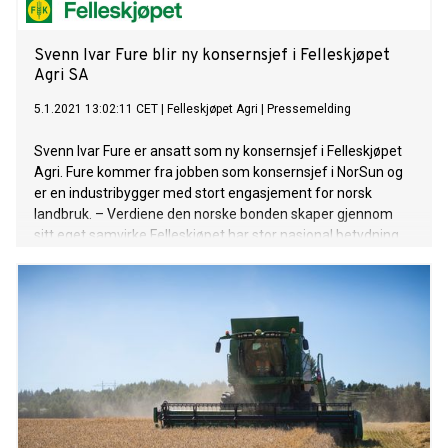
Svenn Ivar Fure blir ny konsernsjef i Felleskjøpet
Agri SA
5.1.2021 13:02:11 CET
|
Felleskjøpet Agri
|
Pressemelding
Svenn Ivar Fure er ansatt som ny konsernsjef i Felleskjøpet
Agri. Fure kommer fra jobben som konsernsjef i NorSun og
er en industribygger med stort engasjement for norsk
landbruk. – Verdiene den norske bonden skaper gjennom
sitt eget samvirke Felleskjøpet har stor nasjonal betydning.
Jeg ser frem til å utvikle Felleskjøpet som en positiv kraft for
bonden og samfunnet, sier Fure.