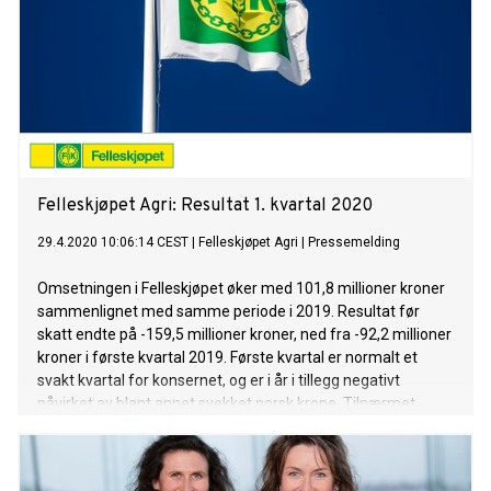
Felleskjøpet Agri: Resultat 1. kvartal 2020
29.4.2020 10:06:14 CEST
|
Felleskjøpet Agri
|
Pressemelding
Omsetningen i Felleskjøpet øker med 101,8 millioner kroner
sammenlignet med samme periode i 2019. Resultat før
skatt endte på -159,5 millioner kroner, ned fra -92,2 millioner
kroner i første kvartal 2019. Første kvartal er normalt et
svakt kvartal for konsernet, og er i år i tillegg negativt
påvirket av blant annet svekket norsk krone. Tilnærmet
normal drift har så langt blitt opprettholdt også gjennom
koronasituasjonen i mars.