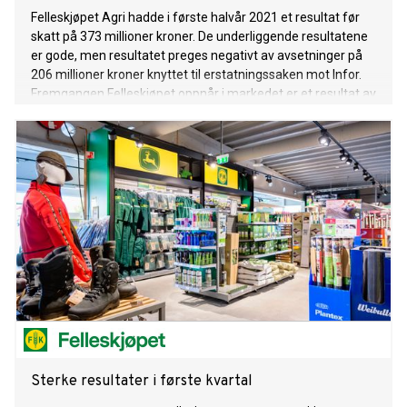
Felleskjøpet Agri hadde i første halvår 2021 et resultat før
skatt på 373 millioner kroner. De underliggende resultatene
er gode, men resultatet preges negativt av avsetninger på
206 millioner kroner knyttet til erstatningssaken mot Infor.
Fremgangen Felleskjøpet oppnår i markedet er et resultat av
god drift og kostnadskontroll, økt omsetning i
detaljhandelsvirksomheten og positive valutaeffekter.
Sterke resultater i første kvartal