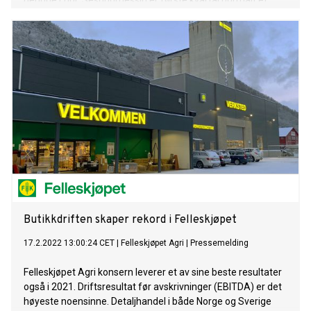
periode i fjor. Sesongmessig er første kvartal normalt et
svakt kvartal for Felleskjøpet.
Butikkdriften skaper rekord i Felleskjøpet
17.2.2022 13:00:24 CET
|
Felleskjøpet Agri
|
Pressemelding
Felleskjøpet Agri konsern leverer et av sine beste resultater
også i 2021. Driftsresultat før avskrivninger (EBITDA) er det
høyeste noensinne. Detaljhandel i både Norge og Sverige