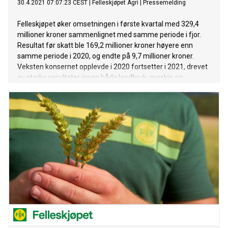
30.4.2021 07:07:23 CEST
|
Felleskjøpet Agri
|
Pressemelding
Felleskjøpet øker omsetningen i første kvartal med 329,4
millioner kroner sammenlignet med samme periode i fjor.
Resultat før skatt ble 169,2 millioner kroner høyere enn
samme periode i 2020, og endte på 9,7 millioner kroner.
Veksten konsernet opplevde i 2020 fortsetter i 2021, drevet
av sterke resultater innen både landbruk, maskin og
detaljhandel.