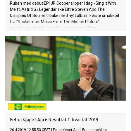
Ruben med debut EP! JP Cooper slipper i dag «Sing It With
Me ft. Astrid S» Legendariske Little Steven And The
Disciples Of Soul er tilbake med nytt album Første smakebit
fra "Rocketman: Music From The Motion Picture"
soundtrack ute nå Jonas Benyoub slipper låten
GUANTANAMERA i dag Broiler slipper «Good Idea» feat
Bekuh Boom i dag Ny låt fra Snow Boyz - «1%» slippes i dag
Ezzari med ny singel "Wifey"! Popstjernen Shawn Mendes
slipper i dag sin nye låt “If I Can’t Have You”. Mendes fullførte
nylig en Europa-turne, med utsolgt konsert i Oslo Spektrum.
Med singelen slippes en musikkvideo, se den her. Lewis
Capaldi er i dag ute med låten “Hold Me While You Wait”.
Capaldi har oppnådd global suksess med låten “Someone
You Loved”, turnert med Bastille på deres Europa-turné og
spiller både på Bergenfest og Over Oslo til sommeren.
Veronica Maggio slipper ny sang “Tillfälligheter”! Låten blir å
finne på første del av hennes kommende album,
Felleskjøpet Agri: Resultat 1. kvartal 2019
26.4.2019 12:55:53 CEST
|
Felleskjøpet Agri
|
Pressemelding