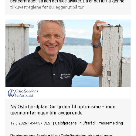
beiteområdet, så kan det skje ulykker. Da er det lurt å kjenne
til kuvettreglene før du legger ut på tur.
Ny Oslofjordplan: Gir grunn til optimisme – men
gjennomføringen blir avgjørende
19.6.2026 14:44:57 CEST
|
Oslofjordens Friluftsråd
|
Pressemelding