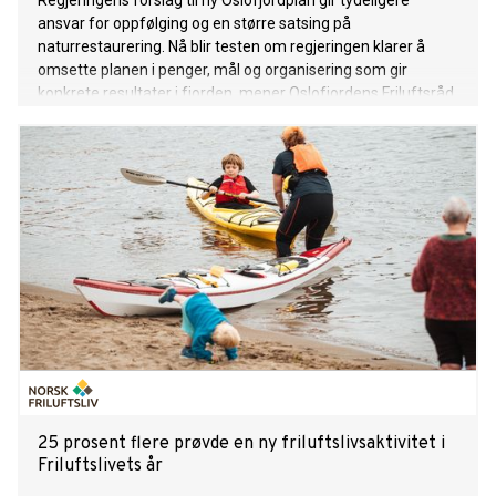
Regjeringens forslag til ny Oslofjordplan gir tydeligere
ansvar for oppfølging og en større satsing på
naturrestaurering. Nå blir testen om regjeringen klarer å
omsette planen i penger, mål og organisering som gir
konkrete resultater i fjorden, mener Oslofjordens Friluftsråd.
25 prosent flere prøvde en ny friluftslivsaktivitet i
Friluftslivets år