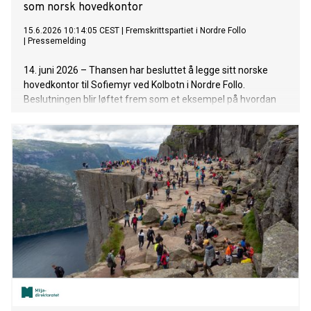
som norsk hovedkontor
15.6.2026 10:14:05 CEST
|
Fremskrittspartiet i Nordre Follo
|
Pressemelding
14. juni 2026 – Thansen har besluttet å legge sitt norske
hovedkontor til Sofiemyr ved Kolbotn i Nordre Follo.
Beslutningen blir løftet frem som et eksempel på hvordan
politikerne i kommunen kan jobbe nært med næringsaktører
for å tiltrekke seg flere arbeidsplasser, investeringer og nye
virksomheter i årene som kommer.