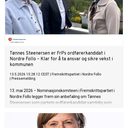
Tønnes Steenersen er FrPs ordførerkandidat i
Nordre Follo – Klar for å ta ansvar og sikre vekst i
kommunen
13.5.2026 15:28:12 CEST
|
Fremskrittspartiet i Nordre Follo
|
Pressemelding
13. mai 2026 – Nominasjonskomiteen i Fremskrittspartiet i
Nordre Follo legger frem sin anbefaling om Tønnes
Steenersen som partiets ordførerkandidat samtidig som
Fremskrittspartiet opplever historisk sterke målinger
nasjonalt, med oppslutning på rundt 30 prosent. Den
formelle beslutningen tas på Fremskrittspartiets
nominasjonsmøtet i Nordre Follo 3. juni.