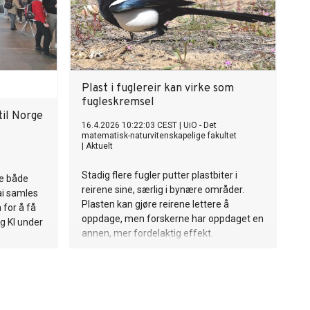
Plast i fuglereir kan virke som
fugleskremsel
til Norge
16.4.2026 10:22:03 CEST
|
UiO - Det
matematisk-naturvitenskapelige fakultet
|
Aktuelt
Stadig flere fugler putter plastbiter i
ke både
reirene sine, særlig i bynære områder.
ai samles
Plasten kan gjøre reirene lettere å
 for å få
oppdage, men forskerne har oppdaget en
g KI under
annen, mer fordelaktig effekt.