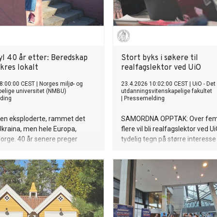
yl 40 år etter: Beredskap
Stort byks i søkere til
kres lokalt
realfagslektor ved UiO
8:00:00 CEST
|
Norges miljø- og
23.4.2026 10:02:00 CEST
|
UiO - Det
pelige universitet (NMBU)
utdanningsvitenskapelige fakultet
ding
|
Pressemelding
ren eksploderte, rammet det
SAMORDNA OPPTAK: Over femt
Ukraina, men hele Europa,
flere vil bli realfagslektor ved Ui
Norge. 40 år senere preger
tydelig tegn på større interesse
e fra ulykken fortsatt
realfag og læreryrket, sier Jon
sarbeid, forskning og hvordan
er sjeldne, men
vente hendelser i samfunnet.