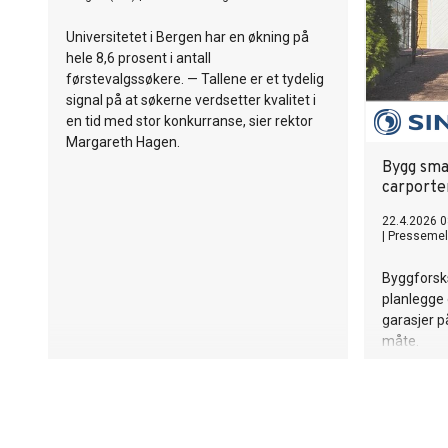
Universitetet i Bergen har en økning på
hele 8,6 prosent i antall
førstevalgssøkere. — Tallene er et tydelig
signal på at søkerne verdsetter kvalitet i
en tid med stor konkurranse, sier rektor
Margareth Hagen.
Bygg sma
carporte
22.4.2026 0
|
Pressemel
Byggforsk
planlegge
garasjer p
måte.