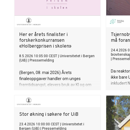
Her er årets finalister i
Tsjernob
forskerkonkurransen
må foran
«Holbergprisen i skolen»
24.4.2026 0
biovitenska
8.5.2026 10:05:00 CEST
|
Universitetet i Bergen
|
Pressemel
(UiB)
|
Pressemelding
Da reakto
(Bergen, 08. mai 2026) Årets
ikke bare 
finaleoppgaver handler om unges
inkludert 
fremtidsangst, elevers bruk av KI og om
lærdommen
hvordan medier påvirker vår
beredskap
virkelighetsforståelse. Prisene deles ut
vi håndter
under Holberguken 3. juni i Bergen.
høykonsek
Stor økning i søkere for UiB
23.4.2026 10:00:00 CEST
|
Universitetet i
Bergen (UiB)
|
Pressemelding