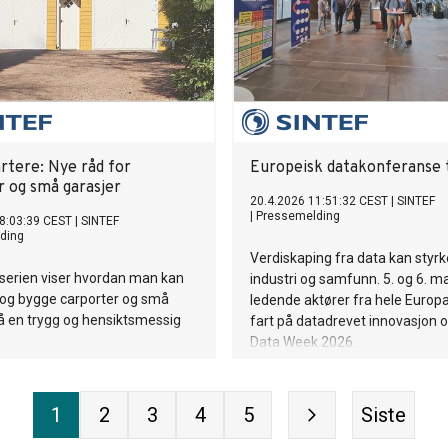
rtere: Nye råd for
Europeisk datakonferanse 
r og små garasjer
20.4.2026 11:51:32 CEST
|
SINTEF
|
Pressemelding
8:03:39 CEST
|
SINTEF
ding
Verdiskaping fra data kan styr
serien viser hvordan man kan
industri og samfunn. 5. og 6. m
 og bygge carporter og små
ledende aktører fra hele Europa
å en trygg og hensiktsmessig
fart på datadrevet innovasjon o
Data Week 2026.
1
2
3
4
5
Siste