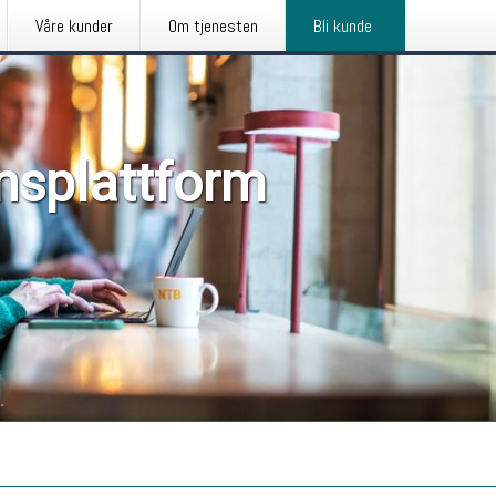
Våre kunder
Om tjenesten
Bli kunde
nsplattform