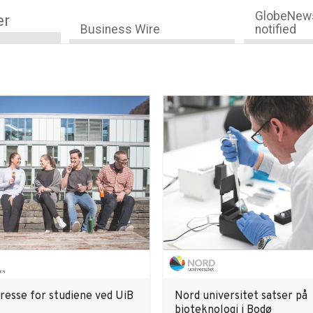
GlobeNews
er
Business Wire
notified
eresse for studiene ved UiB
Nord universitet satser på
bioteknologi i Bodø