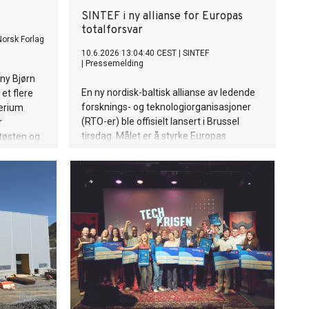
SINTEF i ny allianse for Europas
totalforsvar
Norsk Forlag
10.6.2026 13:04:40 CEST
|
SINTEF
|
Pressemelding
ny Bjørn
En ny nordisk-baltisk allianse av ledende
 et flere
forsknings- og teknologiorganisasjoner
erium
(RTO-er) ble offisielt lansert i Brussel
r
tirsdag. Målet er å styrke Europas
dtøsten og
totalforsvar og samfunnssikkerhet
ekt.
gjennom tettere samarbeid om kritiske
teknologier og industriell kapasitet.