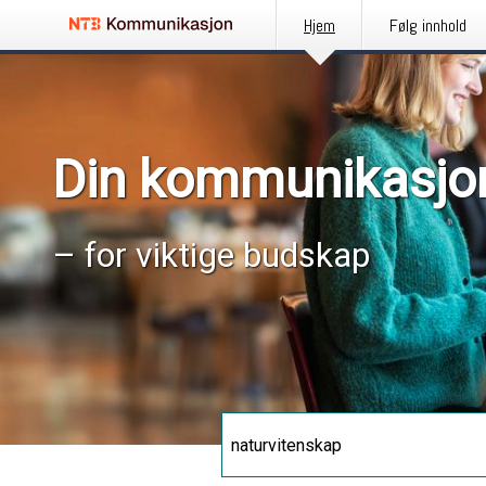
Hjem
Følg innhold
Din kommunikasjo
– for viktige budskap