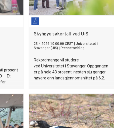
Skyhøye søkertall ved UiS
23.4.2026 10:00:00 CEST
|
Universitetet i
Stavanger (UiS)
|
Pressemelding
Rekordmange vil studere
ved Universitetet i Stavanger. Oppgangen
i prosent
er på hele 43 prosent, nesten sju ganger
O. – Et
høyere enn landsgjennomsnittet på 6,2.
 for
as Bakken.