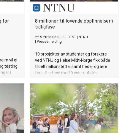
g for
8 millioner til lovende oppfinnelser i
tidligfase
22.5.2026 06:00:00 CEST
|
NTNU
|
Pressemelding
10 prosjekter av studenter og forskere
eim vil gi
ved NTNU og Helse Midt-Norge fikk både
 og testing
tildelt millionstøtte, samt heder og ære
nger i
for sitt arbeid med å videreutvikle
det bli
kunnskapsbaserte løsninger og
O2, som
oppfinnelser.
ton fra CO2