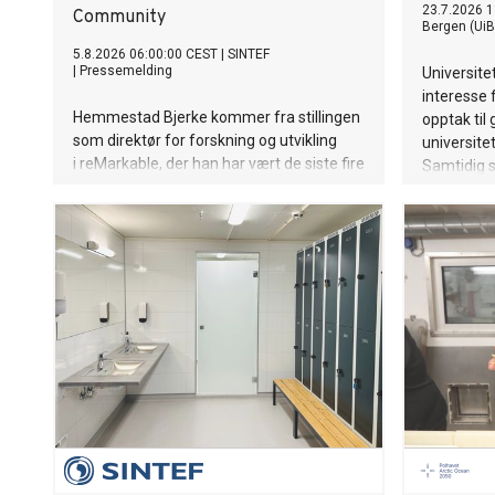
23.7.2026 1
Community
Bergen (UiB
5.8.2026 06:00:00 CEST
|
SINTEF
|
Pressemelding
Universite
interesse f
Hemmestad Bjerke kommer fra stillingen
opptak til
som direktør for forskning og utvikling
universite
i reMarkable, der han har vært de siste fire
Samtidig s
årene.
venteliste t
hovedoppt