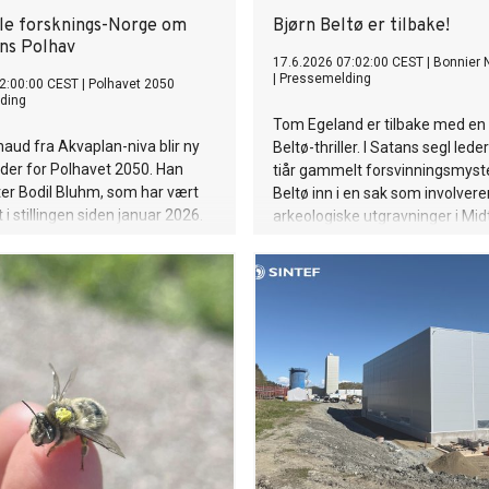
le forsknings-Norge om
Bjørn Beltø er tilbake!
ns Polhav
17.6.2026 07:02:00 CEST
|
Bonnier 
|
Pressemelding
2:00:00 CEST
|
Polhavet 2050
ding
Tom Egeland er tilbake med en 
naud fra Akvaplan-niva blir ny
Beltø-thriller. I Satans segl leder
der for Polhavet 2050. Han
tiår gammelt forsvinningsmyst
ter Bodil Bluhm, som har vært
Beltø inn i en sak som involvere
 i stillingen siden januar 2026.
arkeologiske utgravninger i Mi
et topphemmelig Mossad-prosj