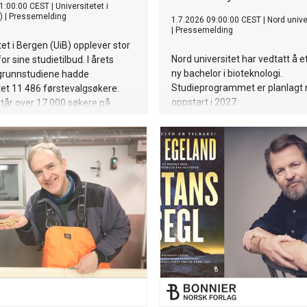
1:00:00 CEST
|
Universitetet i
)
|
Pressemelding
1.7.2026 09:00:00 CEST
|
Nord unive
|
Pressemelding
tet i Bergen (UiB) opplever stor
Nord universitet har vedtatt å e
or sine studietilbud. I årets
ny bachelor i bioteknologi.
 grunnstudiene hadde
Studieprogrammet er planlagt
tet 11 486 førstevalgsøkere.
oppstart i 2027.
tår over 17 000 søkere på
il ett eller flere studier etter
aket.