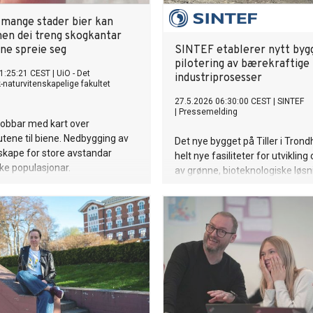
t mange stader bier kan
men dei treng skogkantar
ne spreie seg
SINTEF etablerer nytt byg
pilotering av bærekraftige
1:25:21 CEST
|
UiO - Det
industriprosesser
naturvitenskapelige fakultet
27.5.2026 06:30:00 CEST
|
SINTEF
|
Pressemelding
jobbar med kart over
utene til biene. Nedbygging av
Det nye bygget på Tiller i Trondh
skape for store avstandar
helt nye fasiliteter for utvikling
ke populasjonar.
av grønne, bioteknologiske løsni
større skala. I første omgang vil 
brukt av EU-prosjektet PYROC
skal produsere kjemikaliet ace
og grønt hydrogen ved hjelp av
gassfermentering.