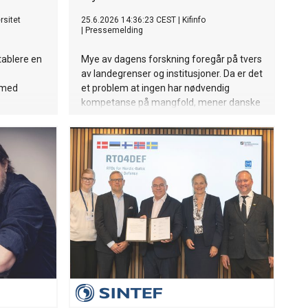
rsitet
25.6.2026 14:36:23 CEST
|
Kifinfo
|
Pressemelding
tablere en
Mye av dagens forskning foregår på tvers
av landegrenser og institusjoner. Da er det
 med
et problem at ingen har nødvendig
kompetanse på mangfold, mener danske
Jakob F. Christensen, som har skrevet bok
om temaet.