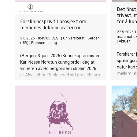
Det fins
trivast, 
Forskningspris til prosjekt om
for å kun
medienes dekning av terror
27.5.2026 1
matematisk-
3.6.2026 18:45:00 CEST
|
Universitetet i Bergen
|
Aktuelt
(UiB)
|
Pressemelding
Forskarar 
(Bergen, 3. juni. 2026) Kunnskapsminister
spreiingsr
Kari Nessa Nordtun kunngjorde i dag at
natur kan 
vinneren av Holbergprisen i skolen 2026
mellom uli
er Alva Lohne Pahle, med sitt prosjekt om
hvordan mediene former vår forståelse
av terror.