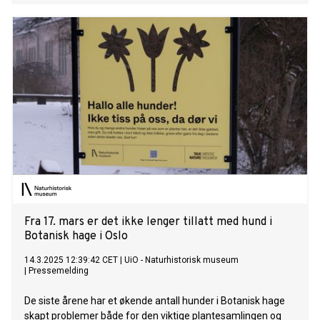
samfunnet håndterte drastiske klimaendringer og nøden
som fulgte, og hvordan kriser kan drive frem ny kunnskap,
samfunnsendringer og innovasjon.
Fra 17. mars er det ikke lenger tillatt med hund i
Botanisk hage i Oslo
14.3.2025 12:39:42 CET
|
UiO - Naturhistorisk museum
|
Pressemelding
De siste årene har et økende antall hunder i Botanisk hage
skapt problemer både for den viktige plantesamlingen og