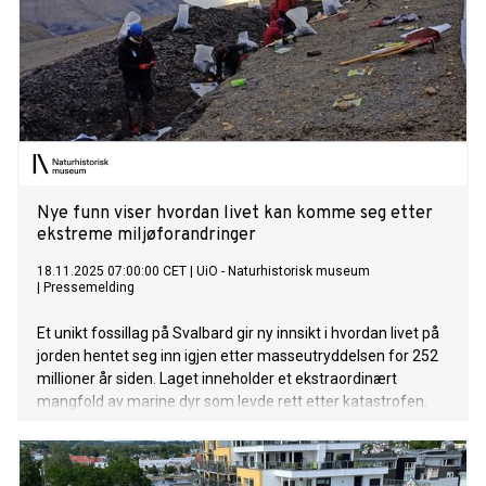
Nye funn viser hvordan livet kan komme seg etter
ekstreme miljøforandringer
18.11.2025 07:00:00 CET
|
UiO - Naturhistorisk museum
|
Pressemelding
Et unikt fossillag på Svalbard gir ny innsikt i hvordan livet på
jorden hentet seg inn igjen etter masseutryddelsen for 252
millioner år siden. Laget inneholder et ekstraordinært
mangfold av marine dyr som levde rett etter katastrofen.