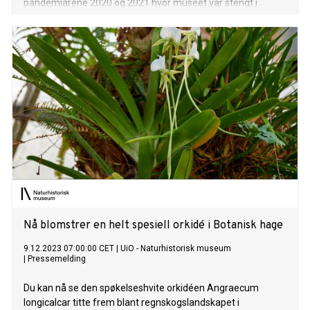
pandemiårene 2020 og 2021 hvor museet var stengt i
perioder.
Nå blomstrer en helt spesiell orkidé i Botanisk hage
9.12.2023 07:00:00 CET
|
UiO - Naturhistorisk museum
|
Pressemelding
Du kan nå se den spøkelseshvite orkidéen Angraecum
longicalcar titte frem blant regnskogslandskapet i