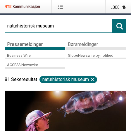
LOGG INN
Pressemeldinger
Børsmeldinger
Business Wire
GlobeNewswire by notified
ACCESS Newswire
81
Søkeresultat
naturhistorisk museum