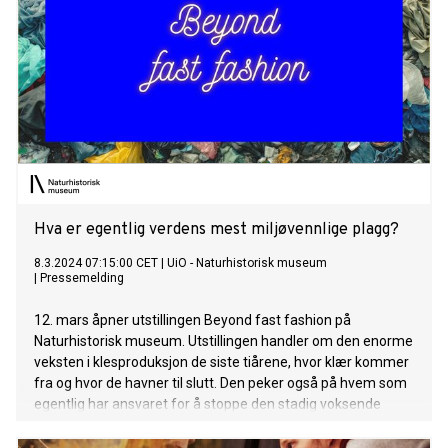
Hva er egentlig verdens mest miljøvennlige plagg?
8.3.2024 07:15:00 CET
|
UiO - Naturhistorisk museum
|
Pressemelding
12. mars åpner utstillingen Beyond fast fashion på
Naturhistorisk museum. Utstillingen handler om den enorme
veksten i klesproduksjon de siste tiårene, hvor klær kommer
fra og hvor de havner til slutt. Den peker også på hvem som
egentlig har ansvaret for å stoppe den stadig voksende
overproduksjonen og -forbruket av klær.