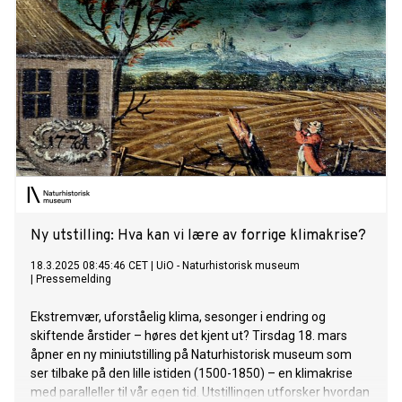
Ny utstilling: Hva kan vi lære av forrige klimakrise?
18.3.2025 08:45:46 CET
|
UiO - Naturhistorisk museum
|
Pressemelding
Ekstremvær, uforståelig klima, sesonger i endring og
skiftende årstider – høres det kjent ut? Tirsdag 18. mars
åpner en ny miniutstilling på Naturhistorisk museum som
ser tilbake på den lille istiden (1500-1850) – en klimakrise
med paralleller til vår egen tid. Utstillingen utforsker hvordan