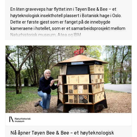
En liten graveveps har flyttet inn i Tøyen Bee & Bee – et
høyteknologisk insekthotell plassert i Botanisk hage i Oslo.
Dette er første gjest som er fanget på de innebygde
kameraene i hotellet, som er et samarbeidsprosjekt mellom
Naturhistorisk museum, Atea og IBM.
Nå åpner Tøyen Bee & Bee – et høyteknologisk