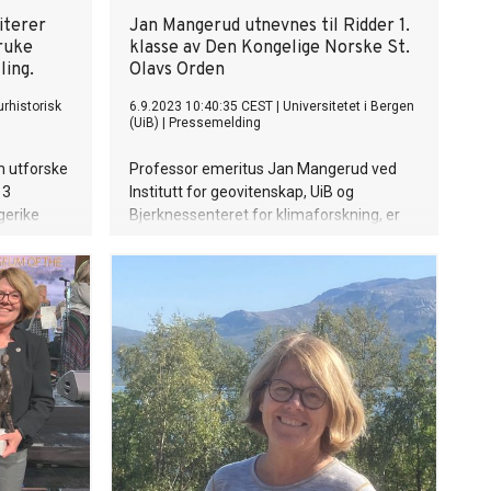
iterer
Jan Mangerud utnevnes til Ridder 1.
bruke
klasse av Den Kongelige Norske St.
ling.
Olavs Orden
urhistorisk
6.9.2023 10:40:35 CEST
|
Universitetet i Bergen
(UiB)
|
Pressemelding
um utforske
Professor emeritus Jan Mangerud ved
 3
Institutt for geovitenskap, UiB og
gerike
Bjerknessenteret for klimaforskning, er
rer.
av H.M. Kongen utnevnt til Ridder 1. klasse
t barn kan
av Den Kongelige Norske St. Olavs Orden.
ennom
Utnevnelsen er en anerkjennelse av
Mangeruds innsats innen geovitenskap.