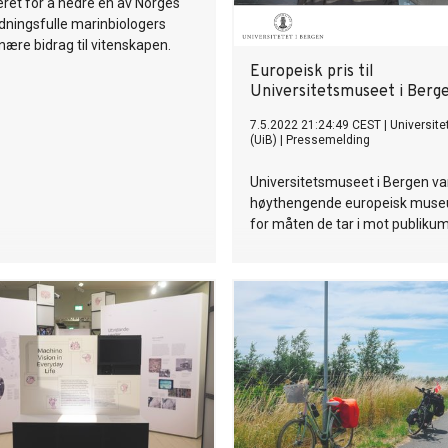
ret for å hedre en av Norges
dningsfulle marinbiologers
nære bidrag til vitenskapen.
Europeisk pris til
Universitetsmuseet i Berg
7.5.2022 21:24:49 CEST
|
Universite
(UiB)
|
Pressemelding
Universitetsmuseet i Bergen va
høythengende europeisk muse
for måten de tar i mot publikum