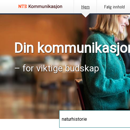
Hjem
Følg innhold
Din kommunikasjo
– for viktige budskap