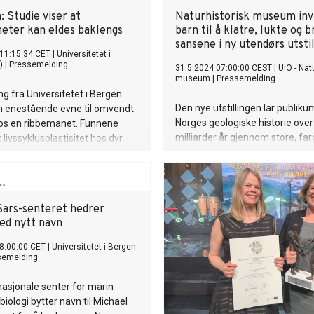
: Studie viser at
Naturhistorisk museum inv
eter kan eldes baklengs
barn til å klatre, lukte og 
sansene i ny utendørs utstil
11:15:34 CET
|
Universitetet i
)
|
Pressemelding
31.5.2024 07:00:00 CEST
|
UiO - Nat
museum
|
Pressemelding
ng fra Universitetet i Bergen
Den nye utstillingen lar publik
n enestående evne til omvendt
Norges geologiske historie over
hos en ribbemanet. Funnene
milliarder år gjennom store, far
 livssyklusplastisitet hos dyr
steiner og imponerende struktu
er vanlig enn tidligere antatt.
Steinhagen er tilrettelagt slik a
oppdage steinenes verden gj
sanser og bevegelse.
Sars-senteret hedrer
ed nytt navn
8:00:00 CET
|
Universitetet i Bergen
semelding
nasjonale senter for marin
iologi bytter navn til Michael