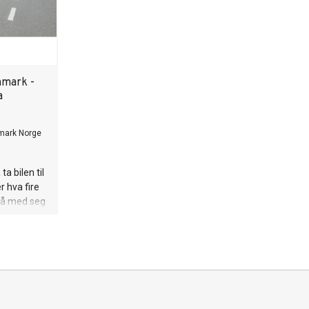
nmark -
a
mark Norge
a bilen til
r hva fire
få med seg