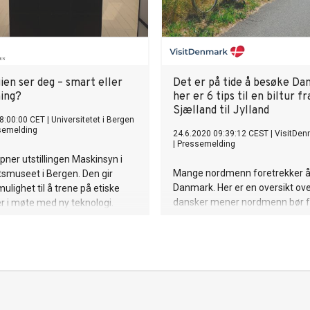
ien ser deg – smart eller
Det er på tide å besøke Da
ing?
her er 6 tips til en biltur fr
Sjælland til Jylland
8:00:00 CET
|
Universitetet i Bergen
semelding
24.6.2020 09:39:12 CEST
|
VisitDen
|
Pressemelding
pner utstillingen Maskinsyn i
Mange nordmenn foretrekker å t
tsmuseet i Bergen. Den gir
Danmark. Her er en oversikt ove
ulighet til å trene på etiske
dansker mener nordmenn bør 
r i møte med ny teknologi.
når de tar turen over.