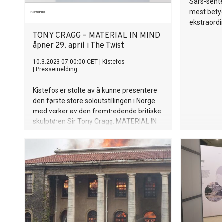
Sars-sente
mest bety
ekstraordi
TONY CRAGG – MATERIAL IN MIND
åpner 29. april i The Twist
10.3.2023 07:00:00 CET
|
Kistefos
|
Pressemelding
Kistefos er stolte av å kunne presentere
den første store soloutstillingen i Norge
med verker av den fremtredende britiske
skulptøren Sir Tony Cragg. MATERIAL IN
MIND viser over 25 verk, inkludert
nøkkelverk fra Christen Sveaas’
Kunststiftelse og Christen Sveaas’
Kunstsamling.