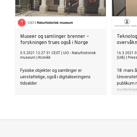
Museer og samlinger brenner –
Teknolog
forskningen trues også i Norge
overvåkn
5.5.2021 12:27:31 CEST
|
UiO - Naturhistorisk
16.3.2021 0
museum
|
Kronikk
(UiB)
|
Pres
Fysiske objekter og samlinger er
18. mars å
uerstattelige, også i digitaliseringens
Universite
tidsalder.
publikum m
vurderinge