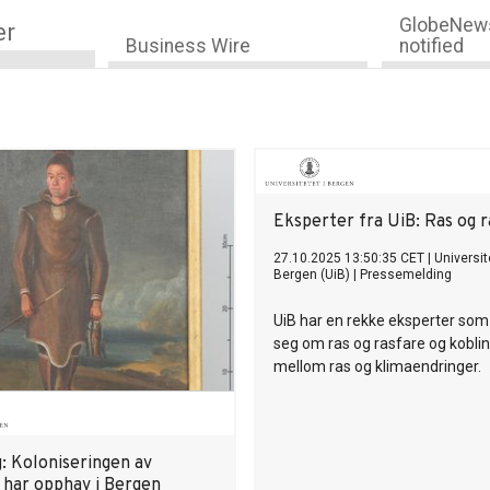
GlobeNews
er
Business Wire
notified
Eksperter fra UiB: Ras og r
27.10.2025 13:50:35 CET
|
Universit
Bergen (UiB)
|
Pressemelding
UiB har en rekke eksperter som
seg om ras og rasfare og kobli
mellom ras og klimaendringer.
g: Koloniseringen av
 har opphav i Bergen