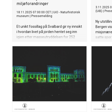
miljøforandringer
3.11.2025 0
(UiB)
|
Pres
18.11.2025 07:00:00 CET
|
UiO - Naturhistorisk
museum
|
Pressemelding
Ny utstill
Et unikt fossillag på Svalbard gir ny innsikt
Bergen vi
i hvordan livet på jorden hentet seg inn
misjonærer
igjen etter masseutryddelsen for 252
satte spor
millioner år siden. Laget inneholder et
ekstraordinært mangfold av marine dyr
som levde rett etter katastrofen.