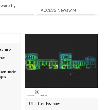
wire by
ACCESS Newswire
asfare
etet i
 kan uttale
ngen
Utsetter lysshow