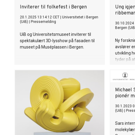
Inviterer til folkefest i Bergen
Ung igjen
ribbeman
20.1.2025 13:14:12 CET
|
Universitetet i Bergen
(UiB)
|
Pressemelding
30.10.2024 
Bergen (UiB
UiB og Universitetsmuseet inviterer til
Ny forskni
spektakulært 3D-lysshow på fasaden til
avslører e
museet på Muséplassen i Bergen.
utvikling 
tyder på at
kan være m
Michael 
pionér m
30.1.2023 0
(UiB)
|
Pres
Sars inter
molekylærb