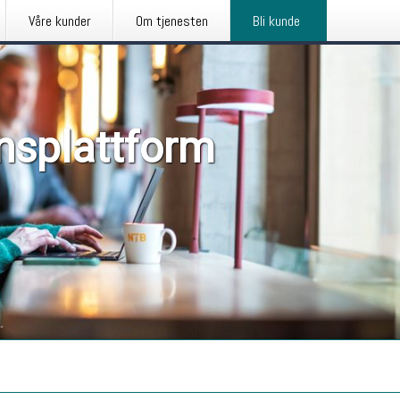
Våre kunder
Om tjenesten
Bli kunde
nsplattform