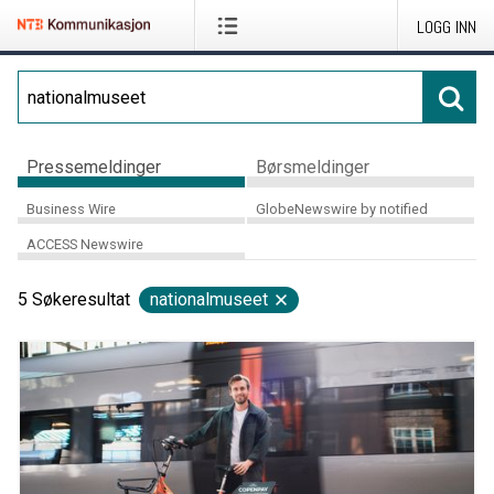
LOGG INN
Pressemeldinger
Børsmeldinger
Business Wire
GlobeNewswire by notified
ACCESS Newswire
5
Søkeresultat
nationalmuseet