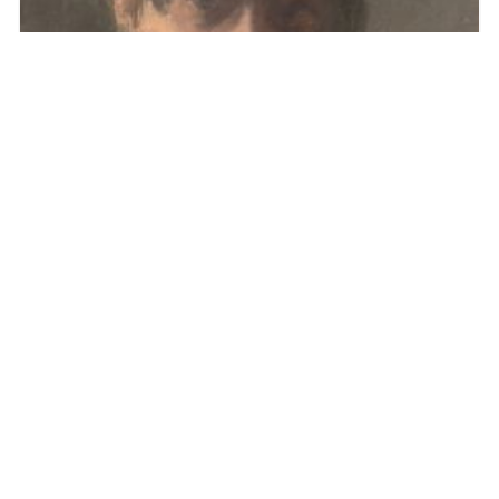
NY SÆRUTSTILLING Marie Krøyer 22. september -
18. februar 2024
30.8.2023 15:40:11 CEST
|
Den Hirschsprungske Samling
|
Pressemelding
Mange kjenner historien om den vakre Marie Krøyer (1867-
1940), som malte litt, giftet seg med kunstgeniet P.S. Krøyer
og - etter en seleber skilsmisse - giftet seg med den
svenske komponisten Hugo Alfvén. Før det hadde hun gitt
opp å måle. Men de færreste er klar over at Marie Krøyer
fortsatte sitt kreative virke etter at hun sluttet å male, i form