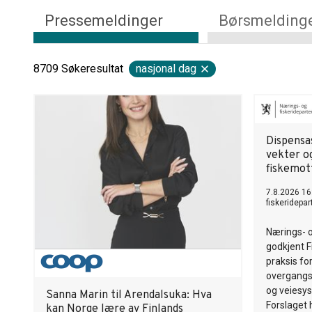
Pressemeldinger
Børsmelding
8709
Søkeresultat
nasjonal dag
Dispensas
vekter o
fiskemot
7.8.2026 16
fiskeridepa
Nærings- 
godkjent Fi
praksis fo
overgangso
og veiesy
Sanna Marin til Arendalsuka: Hva
Forslaget 
kan Norge lære av Finlands