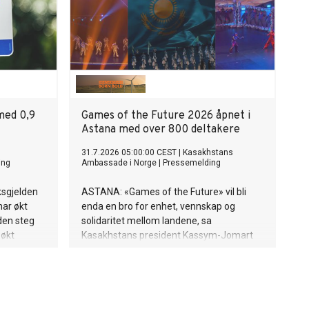
 med 0,9
Games of the Future 2026 åpnet i
Astana med over 800 deltakere
31.7.2026 05:00:00 CEST
|
Kasakhstans
ing
Ambassade i Norge
|
Pressemelding
ksgjelden
ASTANA: «Games of the Future» vil bli
har økt
enda en bro for enhet, vennskap og
den steg
solidaritet mellom landene, sa
 økt
Kasakhstans president Kassym-Jomart
Tokayev da han åpnet den internasjonale
turneringen i Astana 29. juli.