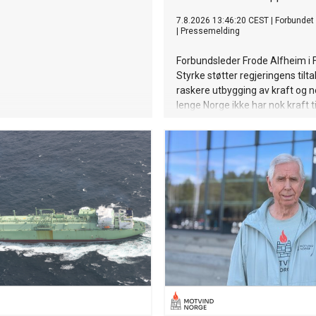
7.8.2026 13:46:20 CEST
|
Forbundet 
|
Pressemelding
Forbundsleder Frode Alfheim i
Styrke støtter regjeringens tilta
raskere utbygging av kraft og n
lenge Norge ikke har nok kraft til
mener han kraften må prioritere
som gir mest arbeidsplasser og
verdiskaping.