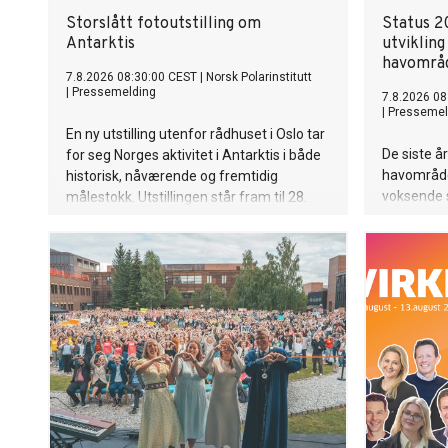
Storslått fotoutstilling om
Status 2
Antarktis
utvikling 
havområ
7.8.2026 08:30:00 CEST
|
Norsk Polarinstitutt
|
Pressemelding
7.8.2026 08
|
Pressemel
En ny utstilling utenfor rådhuset i Oslo tar
De siste år
for seg Norges aktivitet i Antarktis i både
havområde
historisk, nåværende og fremtidig
voksende s
målestokk. Utstillingen står fram til 28.
opererer i
august.
utenfor et
regimer. F
forhøyet r
og miljøet
en ny norm
som vi føl