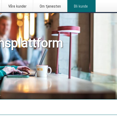
Våre kunder
Om tjenesten
Bli kunde
nsplattform