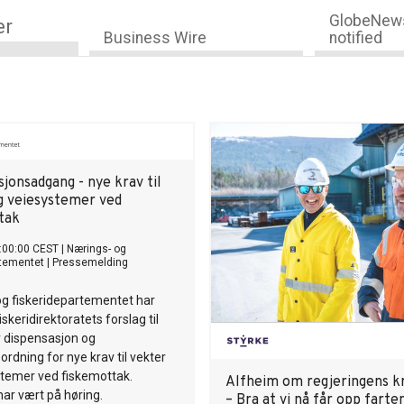
GlobeNews
er
Business Wire
notified
jonsadgang - nye krav til
g veiesystemer ved
tak
:00:00 CEST
|
Nærings- og
rtementet
|
Pressemelding
og fiskeridepartementet har
skeridirektoratets forslag til
r dispensasjon og
rdning for nye krav til vekter
stemer ved fiskemottak.
Alfheim om regjeringens kr
har vært på høring.
– Bra at vi nå får opp farte