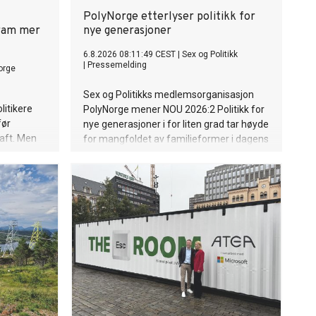
PolyNorge etterlyser politikk for
fram mer
nye generasjoner
6.8.2026 08:11:49 CEST
|
Sex og Politikk
|
Pressemelding
orge
Sex og Politikks medlemsorganisasjon
litikere
PolyNorge mener NOU 2026:2 Politikk for
før
nye generasjoner i for liten grad tar høyde
raft. Men
for mangfoldet av familieformer i dagens
m de ønsker
Norge.
eler og
Motvind
følgelig
 press på