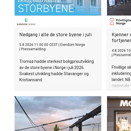
Nedgang i alle de store byene i juli
Kjenner d
fortjener
5.8.2026 11:00:00 CEST
|
Eiendom Norge
|
Pressemelding
4.8.2026 10
|
Pressemel
Tromsø hadde sterkest boligprisutvikling
Frivillige 
av de store byene i Norge i juli 2026.
inkluderin
Svakest utvikling hadde Stavanger og
landet. Nå
Kristiansand.
nasjonale 
finnes åre