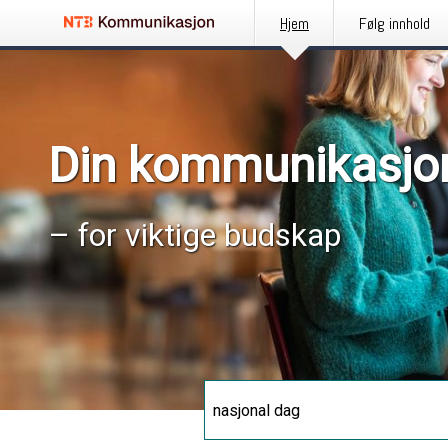
Hjem
Følg innhold
Din kommunikasjo
– for viktige budskap