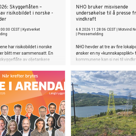
026: Skyggeflåten –
NHO bruker misvisende
av risikobildet i ­norske ­
undersøkelse til å presse 
der
vindkraft
:00:00 CEST
|
Kystverket
6.8.2026 11:28:06 CEST
|
Motvind N
ding
|
Pressemelding
ene har risikobildet i norske
NHO hevder at tre av fire lokalpo
r blitt mer ­sammensatt. En
ønsker en ny «kunnskapsplikt» 
kyggeflåte av oljetankere
kommunene kan si nei til vindk
 og nær norske farvann, ofte
lokalpolitikerne er ikke spurt o
ablerte kontroll- og sikkerhets­
en slik ordning. De er spurt om
artøyene representerer en
kommunene bør kartlegge ford
isiko som utfordrer sikkerheten
ulemper før de fatter vedtak. 
 i europeiske farvann. Dette er
Norge mener NHO bruker et selv
al som vi må tilpasse oss og
svar til å legitimere mer statlig
ger nøye med på utviklingen av.
kommunene.