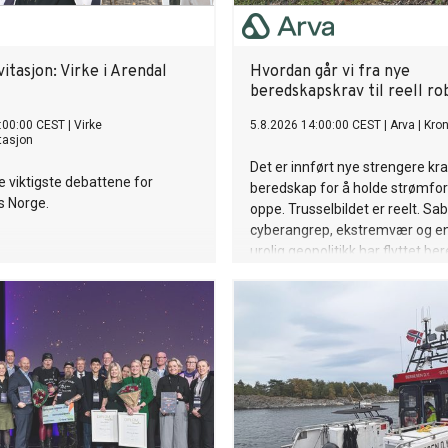
itasjon: Virke i Arendal
Hvordan går vi fra nye
beredskapskrav til reell r
:00:00 CEST
|
Virke
5.8.2026 14:00:00 CEST
|
Arva
|
Kron
tasjon
Det er innført nye strengere krav
de viktigste debattene for
beredskap for å holde strømfo
s Norge.
oppe. Trusselbildet er reelt. Sab
cyberangrep, ekstremvær og e
urolig geopolitikk har flyttet be
teori til hverdag. Det som nå gje
det vanskeligste. Nå må vi gå fra
reell robusthet.