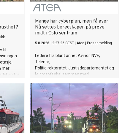
Mange har cyberplan, men få øver.
obusthet?
Nå settes beredskapen på prøve
midt i Oslo sentrum
ikk
5.8.2026 12:27:26 CEST
|
Atea
|
Pressemelding
 til
Ledere fra blant annet Avinor, NVE,
rsyningen
Telenor,
otasje,
Politidirektoratet, Justisdepartementet og
n mer
Microsoft skal sammen med
redskap fra
politikere teste egen beredskap
nstår, er
når Atea inviterer til en realistisk
 krav til
cyberøvelse på Youngstorget i Oslo.
Bakgrunnen er nye tall som viser at
mange norske virksomheter har planer
for å håndtere cyberangrep, men få
trener på dem.