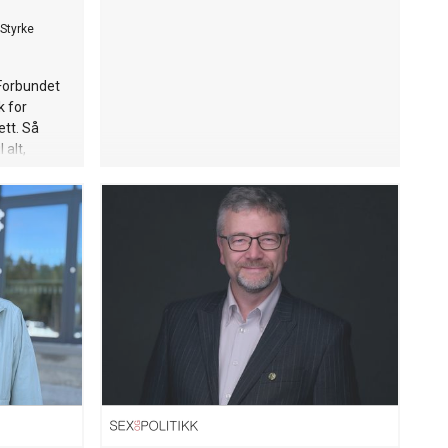
Styrke
 Forbundet
k for
ett. Så
 alt,
s til det