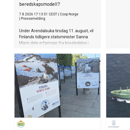
beredskapsmodell?
7.8.2026 17:13:51 CEST
|
Coop Norge
|
Pressemelding
Under Arendalsuka tirsdag 11. august, vil
Finlands tidligere statsminister Sanna
Marin dele erfaringer fra kriseledelse i
praksis og fortelle hvordan Finland har
bygget et av verdens mest robuste
samfunn gjennom langsiktig planlegging,
samarbeid mellom offentlig og privat
sektor og en sterk beredskapskultur.