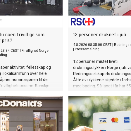
u noen frivillige som
12 personer druknet i juli
 pris?
4.8.2026 08:35:00 CEST
|
Redningss
|
Pressemelding
:23:34 CEST
|
Frivillighet Norge
ding
12 personer mistet livet i
skaper aktivitet, fellesskap og
drukningsulykker i Norge i juli, v
g i lokalsamfunn over hele
Redningsselskapets drukningsst
 åpner nominasjonen til de
Åtte av ulykkene skjedde i forb
frivillighetsprisene. Kanskje
med bading. Så langt i år har 5
ts frivillige i din kommune?
druknet, noe som er seks flere e
2025.