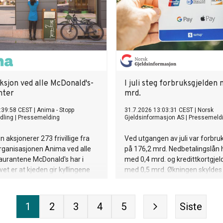
ksjon ved alle McDonald's-
I juli steg forbruksgjelden
nter
mrd.
:39:58 CEST
|
Anima - Stopp
31.7.2026 13:03:31 CEST
|
Norsk
dling
|
Pressemelding
Gjeldsinformasjon AS
|
Pressemeld
 aksjonerer 273 frivillige fra
Ved utgangen av juli var forbru
rganisasjonen Anima ved alle
på 176,2 mrd. Nedbetalingslån 
aurantene McDonald's har i
med 0,4 mrd. og kredittkortgjel
vet er at kjeden gir kyllingene
med 0,5 mrd. Økningen skyldes
ved å stille strengere krav til
forbruk i feriemåneden juli.
e kjøper.
1
2
3
4
5
Siste