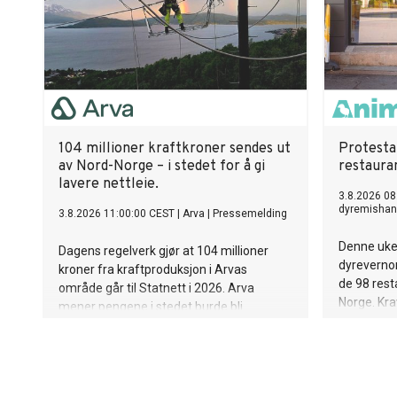
104 millioner kraftkroner sendes ut
Protesta
av Nord-Norge – i stedet for å gi
restaura
lavere nettleie.
3.8.2026 08
dyremishan
3.8.2026 11:00:00 CEST
|
Arva
|
Pressemelding
Denne uken
Dagens regelverk gjør at 104 millioner
dyreverno
kroner fra kraftproduksjon i Arvas
de 98 rest
område går til Statnett i 2026. Arva
Norge. Kra
mener pengene i stedet burde bli
mer plass, 
værende i Nord-Norge og komme
kyllingen d
kundene til gode via lavere nettleie.