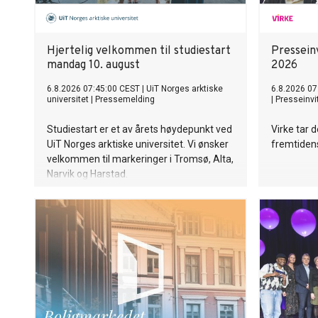
Hjertelig velkommen til studiestart
Presseinv
mandag 10. august
2026
6.8.2026 07:45:00 CEST
|
UiT Norges arktiske
6.8.2026 07
universitet
|
Pressemelding
|
Presseinvi
Studiestart er et av årets høydepunkt ved
Virke tar 
UiT Norges arktiske universitet. Vi ønsker
fremtiden
velkommen til markeringer i Tromsø, Alta,
Narvik og Harstad.