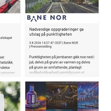
Nødvendige oppgraderinger ga
utslag på punktligheten
elskapet
3.8.2026 14:27:47 CEST
|
Bane NOR
|
Pressemelding
Punktligheten på jernbanen gikk noe ned i
iser
juli, delvis på grunn av varmen og delvis
atistikk.
på grunn av omfattende, planlagt
indelse
vedlikeholdsarbeid samtidig som et
5 personer
relativt solid togtilbud ble opprettholdt.
nn i hele
Punktligheten ble totalt 83,1 prosent. Hittil
i år er punktligheten for hele landet 87,5
prosent.