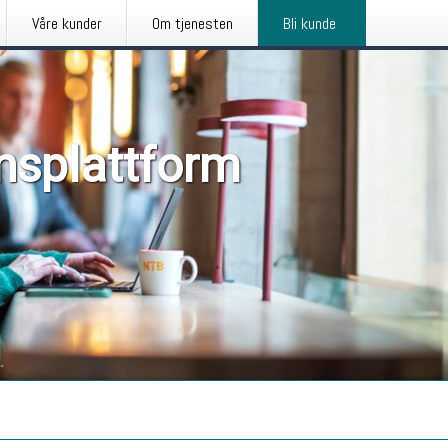
Våre kunder
Om tjenesten
Bli kunde
nsplattform