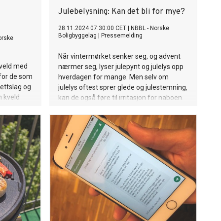
Julebelysning: Kan det bli for mye?
28.11.2024 07:30:00 CET
|
NBBL - Norske
Boligbyggelag
|
Pressemelding
orske
Når vintermørket senker seg, og advent
kveld med
nærmer seg, lyser julepynt og julelys opp
 for de som
hverdagen for mange. Men selv om
ettslag og
julelys oftest sprer glede og julestemning,
n kveld
kan de også føre til irritasjon for naboen.
g med
Hva bør du vite om regler og rettigheter
e
knyttet til julebelysning, og hvordan bør
gler og
man håndtere konflikter derom de
veld!
oppstår?