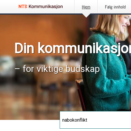
Hjem
Følg innhold
Din kommunikasjo
– for viktige budskap