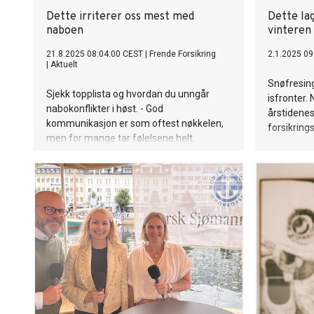
Dette irriterer oss mest med
Dette la
naboen
vinteren
21.8.2025 08:04:00 CEST
|
Frende Forsikring
2.1.2025 09
|
Aktuelt
Snøfresin
Sjekk topplista og hvordan du unngår
isfronter. 
nabokonflikter i høst. - God
årstidenes
kommunikasjon er som oftest nøkkelen,
forsikrings
men for mange tar følelsene helt
overhånd.