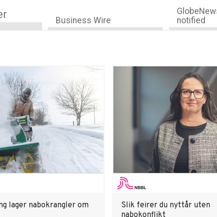
GlobeNews
er
Business Wire
notified
ng lager nabokrangler om
Slik feirer du nyttår uten
nabokonflikt