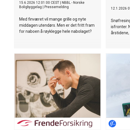
15.6.2026 12:01:00 CEST
|
NBBL - Norske
Boligbyggelag
|
Pressemelding
12.1.2026 0
Med finværet vil mange grille og nyte
Snøfresin
middagen utendørs. Men er det fritt fram
isfronter.
for naboen å røyklegge hele nabolaget?
årstidene, 