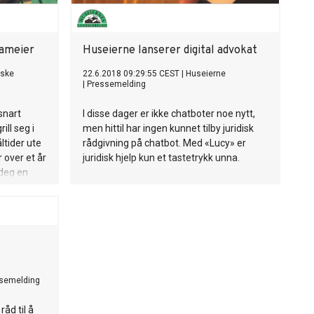
sameier
Huseierne lanserer digital advokat
rske
22.6.2018 09:29:55 CEST
|
Huseierne
|
Pressemelding
snart
I disse dager er ikke chatboter noe nytt,
ill seg i
men hittil har ingen kunnet tilby juridisk
ltider ute
rådgivning på chatbot. Med «Lucy» er
 over et år
juridisk hjelp kun et tastetrykk unna.
 deg en
om bor i
semelding
åd til å