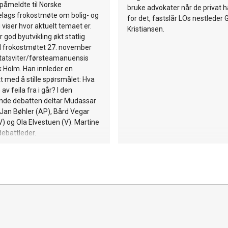
påmeldte til Norske
bruke advokater når de privat 
elags frokostmøte om bolig- og
for det, fastslår LOs nestleder 
 viser hvor aktuelt temaet er.
Kristiansen.
 god byutvikling økt statlig
il frokostmøtet 27. november
atsviter/førsteamanuensis
k Holm. Han innleder en
t med å stille spørsmålet: Hva
 av feila fra i går? I den
ende debatten deltar Mudassar
 Jan Bøhler (AP), Bård Vegar
SV) og Ola Elvestuen (V). Martine
debattleder.