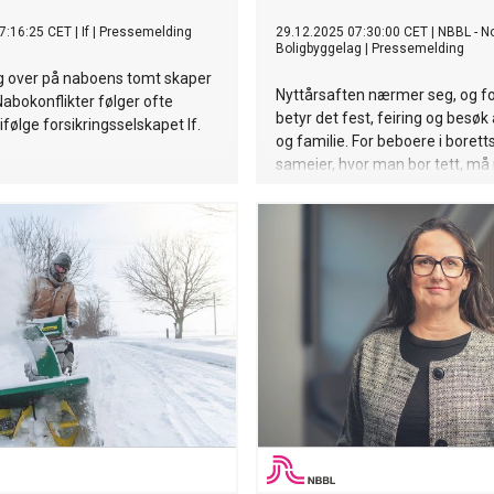
7:16:25 CET
|
If
|
Pressemelding
29.12.2025 07:30:00 CET
|
NBBL - N
Boligbyggelag
|
Pressemelding
g over på naboens tomt skaper
Nyttårsaften nærmer seg, og 
 Nabokonflikter følger ofte
betyr det fest, feiring og besøk
ifølge forsikringsselskapet If.
og familie. For beboere i borett
sameier, hvor man bor tett, m
kombinere feiring med omtank
naboene. Hvis ikke, kan feiringen
en kilde til irritasjon og konflikt
oppfordrer til å utvise raushet 
festen og som nabo til festen.