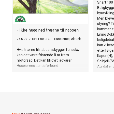
Snart 100 
Boligbygg
byutvikling
Men krever
styring? T
kommer st
- Ikke hugg ned trærne til naboen
Erling Dok
24.5.2017 15:11:00 CEST
|
Huseierne
|
Aktuelt
boligdebat
kan vi lære
Hvis trærne til naboen skygger for sola,
etterfølg
kan det være fristende å ta frem
Kapur (H),
motorsag. Det kan bli dyrt, advarer
Solhjell (
Huseiernes Landsforbund.
Aurdal er 