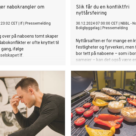
ger nabokrangler om
Slik får du en konfliktfri
nyttårsfeiring
:23:02 CET
|
If
|
Pressemelding
30.12.2024 07:00:00 CET
|
NBBL - N
Boligbyggelag
|
Pressemelding
g over på naboens tomt skaper
Nyttårsaften er for mange en 
Nabokonflikter er ofte knyttet til
festligheter og fyrverkeri, men
 gang, ifølge
bor tett på naboene – som i bor
selskapet If.
sameier – kan det også være e
som ender med dårlig stemnin
naboen. Derfor det viktig å vær
oppmerksom på hvilke lover, re
hensyn som gjelder på en slik k