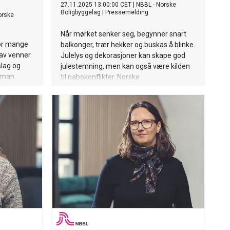
27.11.2025 13:00:00 CET
|
NBBL - Norske
Boligbyggelag
|
Pressemelding
orske
Når mørket senker seg, begynner snart
for mange
balkonger, trær hekker og buskas å blinke.
 av venner
Julelys og dekorasjoner kan skape god
slag og
julestemning, men kan også være kilden
å man
til nabokonflikter. Norske
e for
Boligbyggelagelags Landsforbund (NBBL)
 fort bli
får spørsmål om «for mye julelys» hver
. NBBL
eneste desember.
både på