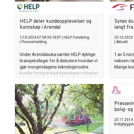
HELP deler kundeopplevelser og
Synes du
kunnskap i Arendal
langt fra
12.8.2024 07:58:00 CEST
|
HELP Forsikring
23.10.2023
|
Pressemelding
|
Aktuelt
Under Arendalsuka samler HELP dyktige
1 av 5 no
bransjekolleger for å diskutere hvordan vi
naboen i l
gjør morgendagens teknologimodne
Mange konfl
kunder fornøyd med tjenestene vi leverer.
Vi lever av juridisk kunnskap, og denne
uken holder vi også daglige kurs om de
vanligste spørsmålene vi får fra kunder
med advokatforsikring - om svindelsaker,
Pressein
nabokonflikter, arv og fremtidsfullmakt.
bolig- og
25.11.2014 
Boligbyggel