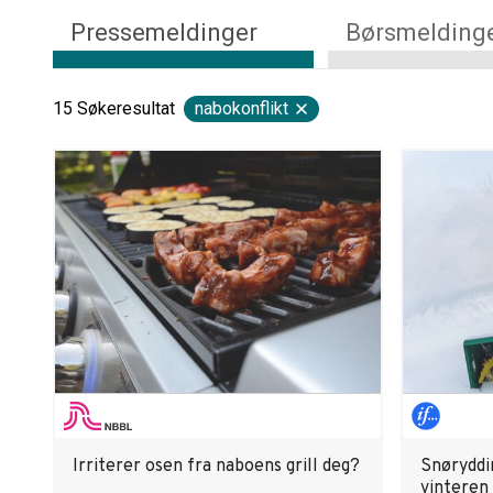
Pressemeldinger
Børsmelding
15
Søkeresultat
nabokonflikt
Irriterer osen fra naboens grill deg?
Snøryddi
vinteren