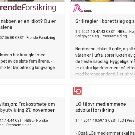
 naboen er en idiot? Du er
Grillregler i borettslag og 
 alene
1.6.2021 10:47:43 CEST
|
NBBL - No
Boligbyggelag
|
Pressemelding
 07:56:00 CEST
|
Frende Forsikring
Nordmenn elsker å grille, og så 
rdmenn har kranglet med
våren er i lufta, sprer lukten av gr
øpet av de siste fem årene. -
de fleste nabolag. Hyggelige må
ikter blir bitre og langvarige.
er ekstra kjærkomment nå etter
med koronapandemi. Her gir vi
oversikt over reglene for deg s
borettslag eller sameie.
vitasjon: Frokostmøte om
LO tilbyr medlemmene
 byutvikling 27. november
advokatforsikring
11:14:44 CET
|
NBBL - Norske
14.4.2011 10:59:13 CEST
|
LO
|
Pres
ag
|
Pressemelding
- Også LOs medlemmer skal ha r