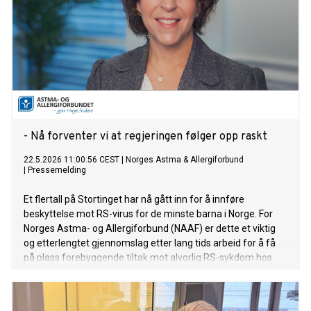
- Nå forventer vi at regjeringen følger opp raskt
22.5.2026 11:00:56 CEST
|
Norges Astma & Allergiforbund
|
Pressemelding
Et flertall på Stortinget har nå gått inn for å innføre
beskyttelse mot RS-virus for de minste barna i Norge. For
Norges Astma- og Allergiforbund (NAAF) er dette et viktig
og etterlengtet gjennomslag etter lang tids arbeid for å få
på plass forebyggende tiltak mot alvorlig RS-sykdom hos
spedbarn.