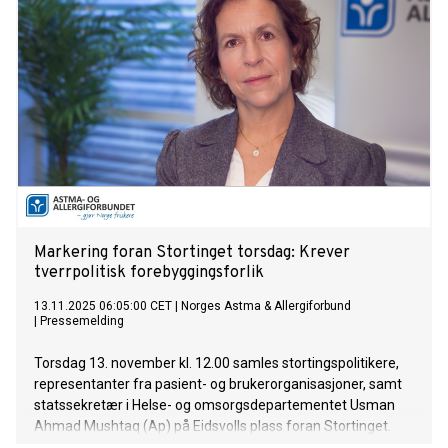
Markering foran Stortinget torsdag: Krever
tverrpolitisk forebyggingsforlik
13.11.2025 06:05:00 CET
|
Norges Astma & Allergiforbund
|
Pressemelding
Torsdag 13. november kl. 12.00 samles stortingspolitikere,
representanter fra pasient- og brukerorganisasjoner, samt
statssekretær i Helse- og omsorgsdepartementet Usman
Ahmad Mushtaq (Ap) på Eidsvolls plass foran Stortinget.
Sammen markerer de behovet for et tverrpolitisk