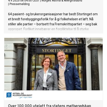
4.9.2025 06:04:00 CEST
|
Norges Astma & Allergiforbund
|
Pressemelding
64 pasient- og brukerorganisasjoner har bedt Stortinget om
et bredt forebyggingsforlik for å gi folkehelsen et løft. Nå
stiller alle partier – bortsett fra Fremskrittspartiet – seg bak
oppropet. Forliket innebærer en forpliktelse til å styrke
forebygging og helsefremmende arbeid på tvers av
sektorer.
Over 100 000 utelatt fra statens matberedskap