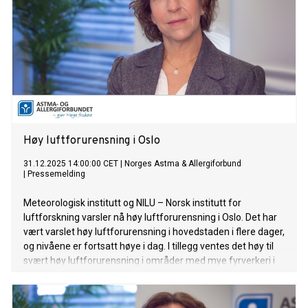
Høy luftforurensning i Oslo
31.12.2025 14:00:00 CET
|
Norges Astma & Allergiforbund
|
Pressemelding
Meteorologisk institutt og NILU – Norsk institutt for
luftforskning varsler nå høy luftforurensning i Oslo. Det har
vært varslet høy luftforurensning i hovedstaden i flere dager,
og nivåene er fortsatt høye i dag. I tillegg ventes det høy til
svært høy luftforurensning i områder med mye fyrverkeri i
natt. Norges Astma- og Allergiforbund oppfordrer
befolkningen, spesielt sårbare grupper, til å ta nødvendige
forholdsregler.