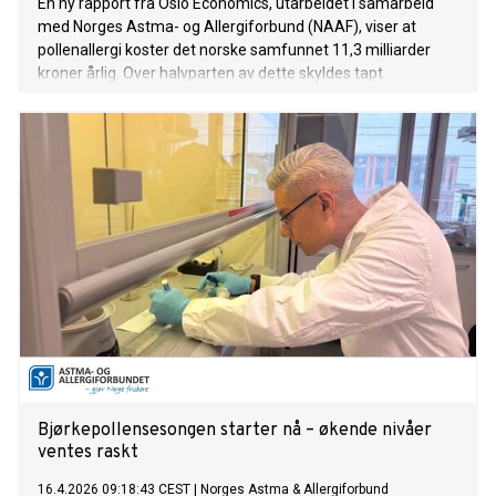
En ny rapport fra Oslo Economics, utarbeidet i samarbeid
med Norges Astma- og Allergiforbund (NAAF), viser at
pollenallergi koster det norske samfunnet 11,3 milliarder
kroner årlig. Over halvparten av dette skyldes tapt
livskvalitet – ikke sykefravær.
Bjørkepollensesongen starter nå – økende nivåer
ventes raskt
16.4.2026 09:18:43 CEST
|
Norges Astma & Allergiforbund