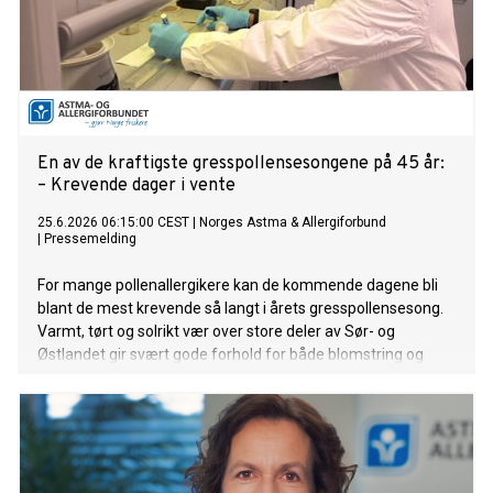
En av de kraftigste gresspollensesongene på 45 år:
– Krevende dager i vente
25.6.2026 06:15:00 CEST
|
Norges Astma & Allergiforbund
|
Pressemelding
For mange pollenallergikere kan de kommende dagene bli
blant de mest krevende så langt i årets gresspollensesong.
Varmt, tørt og solrikt vær over store deler av Sør- og
Østlandet gir svært gode forhold for både blomstring og
spredning av gresspollen.