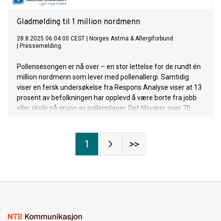
Gladmelding til 1 million nordmenn
28.8.2025 06:04:00 CEST
|
Norges Astma & Allergiforbund
|
Pressemelding
Pollensesongen er nå over – en stor lettelse for de rundt én
million nordmenn som lever med pollenallergi. Samtidig
viser en fersk undersøkelse fra Respons Analyse viser at 13
prosent av befolkningen har opplevd å være borte fra jobb
eller skole på grunn av pollenplager. Det tilsvarer over 70
prosent av alle med pollenallergi.
1
>>