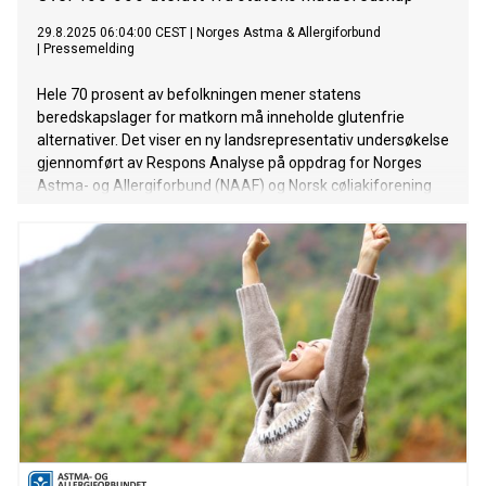
29.8.2025 06:04:00 CEST
|
Norges Astma & Allergiforbund
|
Pressemelding
Hele 70 prosent av befolkningen mener statens
beredskapslager for matkorn må inneholde glutenfrie
alternativer. Det viser en ny landsrepresentativ undersøkelse
gjennomført av Respons Analyse på oppdrag for Norges
Astma- og Allergiforbund (NAAF) og Norsk cøliakiforening
(NCF). Likevel består lageret i dag kun av hvete – helsefarlig
og helt ubrukelig for personer med cøliaki eller hveteallergi.
Dermed er over 100 000 nordmenn i praksis utelatt fra
statens matberedskap.