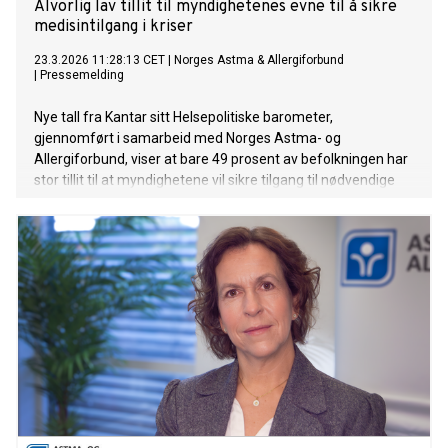
Alvorlig lav tillit til myndighetenes evne til å sikre
medisintilgang i kriser
23.3.2026 11:28:13 CET
|
Norges Astma & Allergiforbund
|
Pressemelding
Nye tall fra Kantar sitt Helsepolitiske barometer,
gjennomført i samarbeid med Norges Astma- og
Allergiforbund, viser at bare 49 prosent av befolkningen har
stor tillit til at myndighetene vil sikre tilgang til nødvendige
medisiner ved en samfunnskrise. Samtidig oppgir nesten
like mange – 44 prosent – at de har liten tillit.