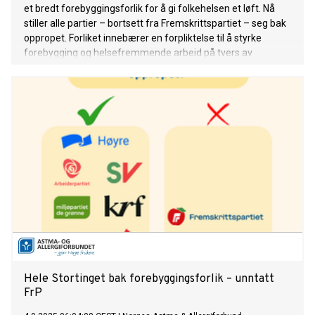
et bredt forebyggingsforlik for å gi folkehelsen et løft. Nå
stiller alle partier – bortsett fra Fremskrittspartiet – seg bak
oppropet. Forliket innebærer en forpliktelse til å styrke
forebygging og helsefremmende arbeid på tvers av
sektorer.
Hele Stortinget bak forebyggingsforlik – unntatt
FrP