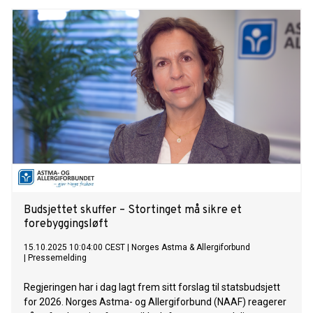
forebyggingsforlik – et krafttak for bedre folkehelse og et
mer bærekraftig helsevesen.
Budsjettet skuffer – Stortinget må sikre et
forebyggingsløft
15.10.2025 10:04:00 CEST
|
Norges Astma & Allergiforbund
|
Pressemelding
Regjeringen har i dag lagt frem sitt forslag til statsbudsjett
for 2026. Norges Astma- og Allergiforbund (NAAF) reagerer