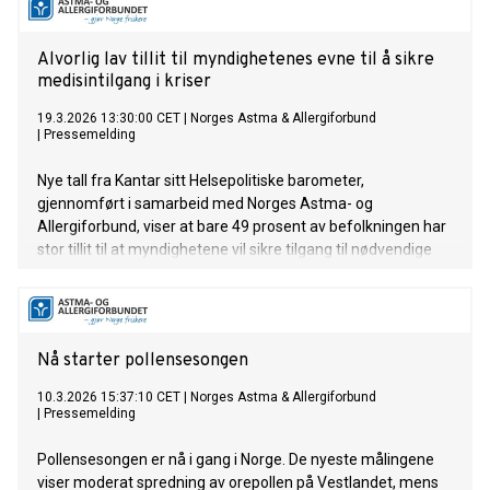
Alvorlig lav tillit til myndighetenes evne til å sikre
medisintilgang i kriser
19.3.2026 13:30:00 CET
|
Norges Astma & Allergiforbund
|
Pressemelding
Nye tall fra Kantar sitt Helsepolitiske barometer,
gjennomført i samarbeid med Norges Astma- og
Allergiforbund, viser at bare 49 prosent av befolkningen har
stor tillit til at myndighetene vil sikre tilgang til nødvendige
medisiner ved en samfunnskrise. Samtidig oppgir nesten
like mange – 44 prosent – at de har liten tillit.
Nå starter pollensesongen
10.3.2026 15:37:10 CET
|
Norges Astma & Allergiforbund
|
Pressemelding
Pollensesongen er nå i gang i Norge. De nyeste målingene
viser moderat spredning av orepollen på Vestlandet, mens