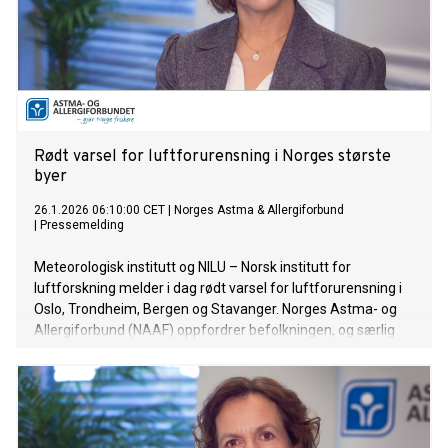
Rødt varsel for luftforurensning i Norges største
byer
26.1.2026 06:10:00 CET
|
Norges Astma & Allergiforbund
|
Pressemelding
Meteorologisk institutt og NILU – Norsk institutt for
luftforskning melder i dag rødt varsel for luftforurensning i
Oslo, Trondheim, Bergen og Stavanger. Norges Astma- og
Allergiforbund (NAAF) oppfordrer befolkningen, og særlig
sårbare grupper, til å ta varslet på alvor og følge
helserådene nøye.