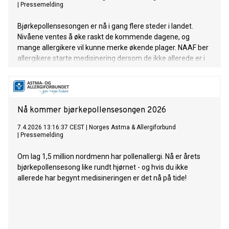
|
Pressemelding
Bjørkepollensesongen er nå i gang flere steder i landet.
Nivåene ventes å øke raskt de kommende dagene, og
mange allergikere vil kunne merke økende plager. NAAF ber
allergikere starte medisinering dersom de ikke allerede er i
gang, og følge anbefalt bruk.
Nå kommer bjørkepollensesongen 2026
7.4.2026 13:16:37 CEST
|
Norges Astma & Allergiforbund
|
Pressemelding
Om lag 1,5 million nordmenn har pollenallergi. Nå er årets
bjørkepollensesong like rundt hjørnet - og hvis du ikke
allerede har begynt medisineringen er det nå på tide!