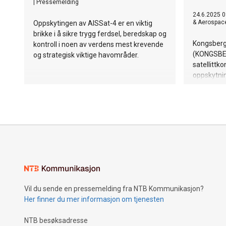
|
Pressemelding
24.6.2025 0
& Aerospac
Oppskytingen av AISSat-4 er en viktig
brikke i å sikre trygg ferdsel, beredskap og
Kongsberg
kontroll i noen av verdens mest krevende
(KONGSBERG
og strategisk viktige havområder.
satellittko
oppskytnin
ARVAKER 2 
opp fra Ca
Transport
konstellasj
Norges evn
områder.
Vil du sende en pressemelding fra NTB Kommunikasjon?
Her finner du mer informasjon om tjenesten
NTB besøksadresse