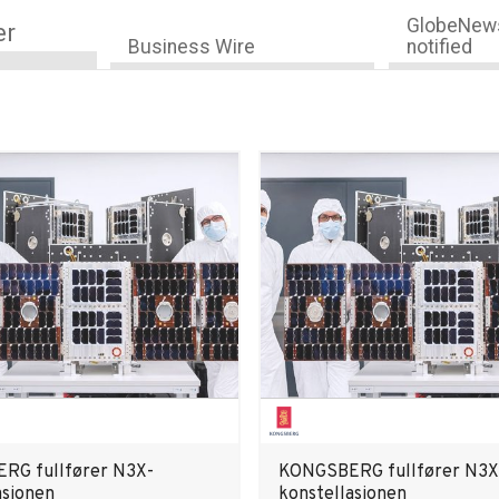
GlobeNews
er
Business Wire
notified
RG fullfører N3X-
KONGSBERG fullfører N3X
asjonen
konstellasjonen