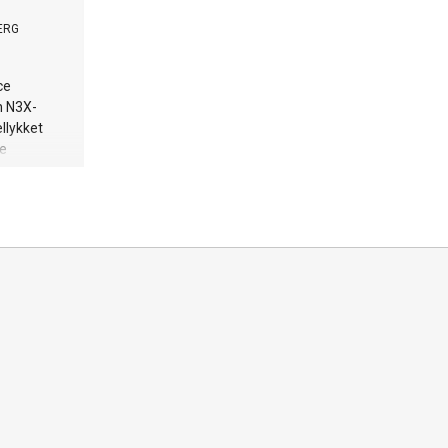
ERG
ce
n N3X-
ellykket
ne
le sendt
X-
 styrke
itime