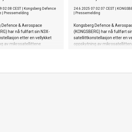
9:02:08 CEST
|
Kongsberg Defence
24.6.2025 07:02:07 CEST
|
KONGSB
e
|
Pressemelding
|
Pressemelding
 Defence & Aerospace
Kongsberg Defence & Aerospa
) har nå fullført sin N3X-
(KONGSBERG) har nå fullført si
nstellasjon etter en vellykket
satellittkonstellasjon etter en v
g av mikrosatellittene
oppskytning av mikrosatellitte
og 3. Satellittene ble sendt
ARVAKER 2 og 3. Satellittene b
lifornia med SpaceX'
opp fra California med SpaceX'
er-14-oppskyting. N3X-
Transporter-14-oppskyting. N3
onen er utviklet for å styrke
konstellasjonen er utviklet for å
e til å overvåke maritime
Norges evne til å overvåke mar
områder.