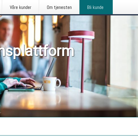
Våre kunder
Om tjenesten
Bli kunde
nsplattform