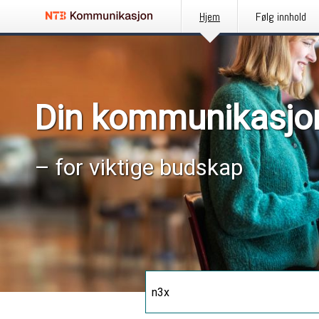
Hjem
Følg innhold
Din kommunikasjo
– for viktige budskap