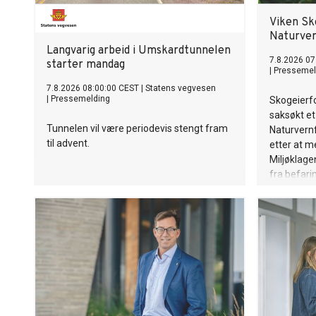
Viken Sk
Naturve
Langvarig arbeid i Umskardtunnelen
7.8.2026 07
starter mandag
|
Pressemel
7.8.2026 08:00:00 CEST
|
Statens vegvesen
|
Pressemelding
Skogeierf
saksøkt e
Tunnelen vil være periodevis stengt fram
Naturvern
til advent.
etter at 
Miljøklag
fra befarin
biologer p