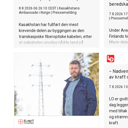
beredsk
8.8.2026 06:26:10 CEST
|
Kasakhstans
Ambassade i Norge
|
Pressemelding
7.8.2026 17
|
Pressemel
Kasakhstan har fullført den mest
Under Aren
krevende delen av byggingen av den
Finlands t
transkaspiske fiberoptiske kabelen, etter
Marin dele 
at sjøkabelen onsdag nådde land på
praksis og
Kasakhstans kyst mot Kaspihavet.
bygget et
Prosjektet er et viktig steg i etableringen
samfunn g
av en ny høyhastighets digital forbindelse
samarbeid 
mellom Asia og Europa.
– Nødven
sektor og 
av kraft 
7.8.2026 13
LO er godt
dag legge
med tiltak
og strømne
kraft.