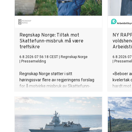
Regnskap Norge: Tiltak mot
NY RAPP
Skattefunn-misbruk må være
voldshend
treffsikre
Arbeidst
6.8.2026 07:56:18 CEST
|
Regnskap Norge
6.8.2026 07
|
Pressemelding
|
Pressemel
Regnskap Norge støtter i sitt
«Beboer a
høringssvar flere av regjeringens forslag
kvelertak o
for å motvirke misbruk av Skattefunn-
hardt mot 
ordningen, men advarer mot tiltak som
fortsatt et
kan gjøre ordningen unødvendig
norsk arbei
krevende for seriøse virksomheter.
Kvernmo i 