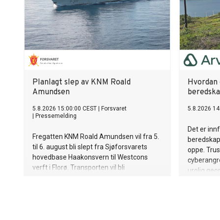
Planlagt slep av KNM Roald
Hvordan g
Amundsen
beredska
5.8.2026 15:00:00 CEST
|
Forsvaret
5.8.2026 14
|
Pressemelding
Det er innf
Fregatten KNM Roald Amundsen vil fra 5.
beredskap
til 6. august bli slept fra Sjøforsvarets
oppe. Truss
hovedbase Haakonsvern til Westcons
cyberangr
verft i Florø. Transporten vil bli
urolig geop
gjennomført ved hjelp av to slepebåter.
teori til h
det vanskel
reell robus