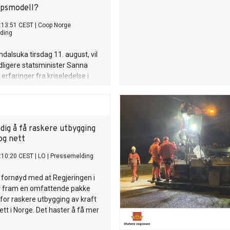
apsmodell?
:13:51 CEST
|
Coop Norge
ding
dalsuka tirsdag 11. august, vil
idligere statsminister Sanna
erfaringer fra kriseledelse i
 fortelle hvordan Finland har
 av verdens mest robuste
jennom langsiktig planlegging,
mellom offentlig og privat
dig å få raskere utbygging
en sterk beredskapskultur.
og nett
:10:20 CEST
|
LO
|
Pressemelding
 fornøyd med at Regjeringen i
r fram en omfattende pakke
 for raskere utbygging av kraft
tt i Norge. Det haster å få mer