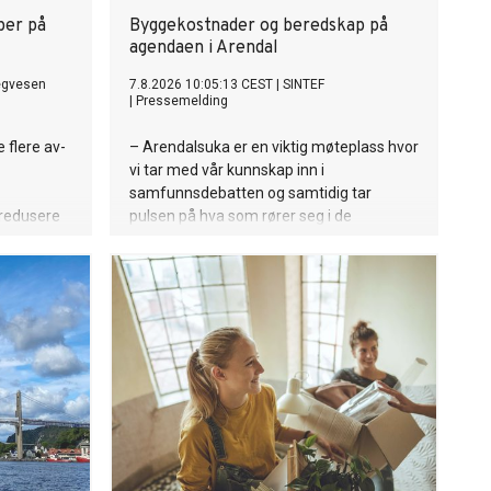
per på
Byggekostnader og beredskap på
agendaen i Arendal
egvesen
7.8.2026 10:05:13 CEST
|
SINTEF
|
Pressemelding
 flere av-
– Arendalsuka er en viktig møteplass hvor
vi tar med vår kunnskap inn i
samfunnsdebatten og samtidig tar
 redusere
pulsen på hva som rører seg i de
næringene vi jobber med, sier
konserndirektør Siri Hunnes Blakstad i
SINTEF Community.