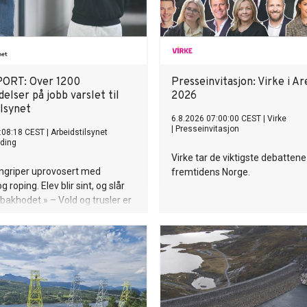
ORT: Over 1200
Presseinvitasjon: Virke i Ar
elser på jobb varslet til
2026
ilsynet
6.8.2026 07:00:00 CEST
|
Virke
|
Presseinvitasjon
:08:18 CEST
|
Arbeidstilsynet
ding
Virke tar de viktigste debattene
ngriper uprovosert med
fremtidens Norge.
g roping. Elev blir sint, og slår
bakhodet.» – Vold og trusler er
 alvorlig arbeidsmiljøproblem i
dsliv, sier direktør Ingvill
Arbeidstilsynet.