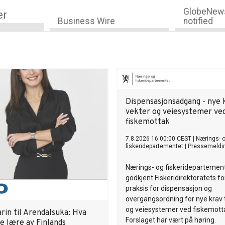
GlobeNews
er
Business Wire
notified
Dispensasjonsadgang - nye k
vekter og veiesystemer ve
fiskemottak
7.8.2026 16:00:00 CEST
|
Nærings- 
fiskeridepartementet
|
Pressemeldi
Nærings- og fiskeridepartemen
godkjent Fiskeridirektoratets for
praksis for dispensasjon og
overgangsordning for nye krav t
og veiesystemer ved fiskemott
rin til Arendalsuka: Hva
Forslaget har vært på høring.
e lære av Finlands