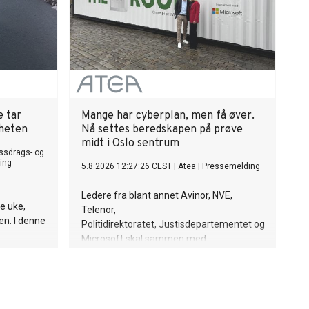
e tar
Mange har cyberplan, men få øver.
rheten
Nå settes beredskapen på prøve
midt i Oslo sentrum
ssdrags- og
ing
5.8.2026 12:27:26 CEST
|
Atea
|
Pressemelding
Ledere fra blant annet Avinor, NVE,
e uke,
Telenor,
en. I denne
Politidirektoratet, Justisdepartementet og
Microsoft skal sammen med
 over seg
politikere teste egen beredskap
når Atea inviterer til en realistisk
cyberøvelse på Youngstorget i Oslo.
i tett
Bakgrunnen er nye tall som viser at
dig vil