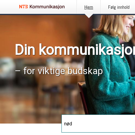
Hjem
Følg innhold
Din kommunikasjo
– for viktige budskap