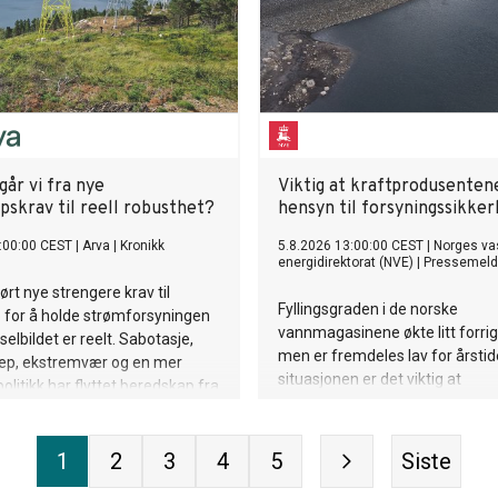
år vi fra nye
Viktig at kraftprodusenten
pskrav til reell robusthet?
hensyn til forsyningssikke
:00:00 CEST
|
Arva
|
Kronikk
5.8.2026 13:00:00 CEST
|
Norges va
energidirektorat (NVE)
|
Pressemeld
ørt nye strengere krav til
Fyllingsgraden i de norske
 for å holde strømforsyningen
vannmagasinene økte litt forrig
elbildet er reelt. Sabotasje,
men er fremdeles lav for årstid
ep, ekstremvær og en mer
situasjonen er det viktig at
olitikk har flyttet beredskap fra
vannkraftprodusentene tar inn
verdag. Det som nå gjenstår, er
ansvaret de har for vinterens
igste. Nå må vi gå fra krav til
forsyningssikkerhet. NVE følger
thet.
1
2
3
4
5
Siste
utviklingen av kraftsituasjonen, 
dialog med Statnett. Om nødven