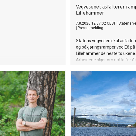
Vegvesenet asfalterer ram
Lillehammer
7.8.2026 12:37:02 CEST
|
Statens v
|
Pressemelding
Statens vegvesen skal asfaltere
og påkjøringsramper ved E6 på
Lillehammer de neste to ukene.
Arbeidene skjer om natta for å
ulempene for trafikantene.