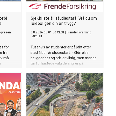
orbi
Sjekkliste til studiestart: Vet du om
e
leieboligen din er trygg?
egvesen
6.8.2026 08:01:00 CEST
|
Frende Forsikring
|
Aktuelt
es for
Tusenvis av studenter er på jakt etter
e tre
sted å bo før studiestart. - Størrelse,
ikk må
beliggenhet og pris er viktig, men mange
n
tar forhastede valg de angrer på.
nngå de