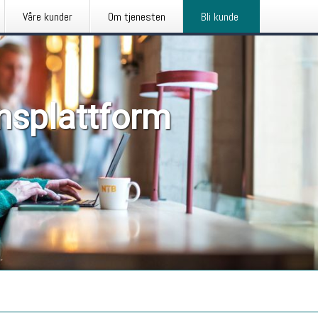
Våre kunder
Om tjenesten
Bli kunde
nsplattform