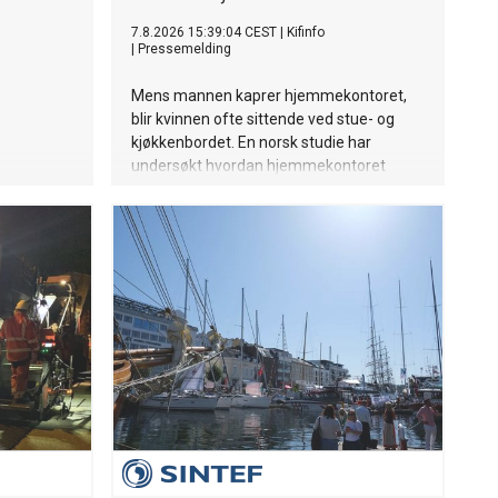
7.8.2026 15:39:04 CEST
|
Kifinfo
|
Pressemelding
Mens mannen kaprer hjemmekontoret,
blir kvinnen ofte sittende ved stue- og
kjøkkenbordet. En norsk studie har
undersøkt hvordan hjemmekontoret
påvirker hverdagen til kvinnelige og
mannlige forskere.