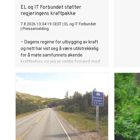
EL og IT Forbundet støtter
regjeringens kraftpakke
7.8.2026 13:34:19 CEST
|
EL og IT Forbundet
|
Pressemelding
– Dagens regime for utbygging av kraft
og nett har vist seg å være utilstrekkelig
for å møte samfunnets økende
kraftbehov, og jeg er veldig fornøyd med
at regjeringen nå tar grep, sier Geir Ove
Kulseth, forbundsleder i EL og IT
Forbundet.