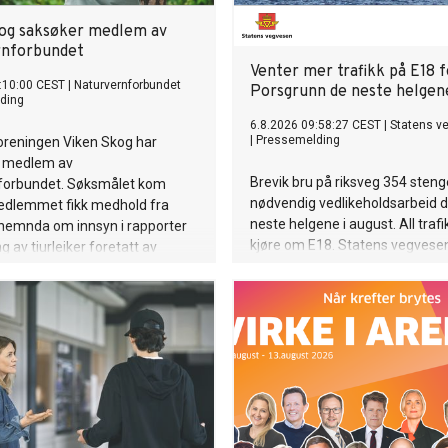
og saksøker medlem av
rnforbundet
Venter mer trafikk på E18 f
:10:00 CEST
|
Naturvernforbundet
Porsgrunn de neste helgen
ding
6.8.2026 09:58:27 CEST
|
Statens v
|
Pressemelding
oreningen Viken Skog har
t medlem av
Brevik bru på riksveg 354 steng
forbundet. Søksmålet kom
nødvendig vedlikeholdsarbeid d
medlemmet fikk medhold fra
neste helgene i august. All traf
enemnda om innsyn i rapporter
kjøre om E18. Statens vegvese
g av tiurleiker foretatt av
oppfordrer trafikantene til å u
å oppdrag fra selskapet.
mest trafikkerte tidspunktene.