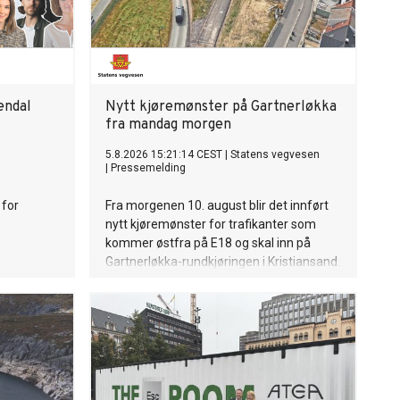
endal
Nytt kjøremønster på Gartnerløkka
fra mandag morgen
5.8.2026 15:21:14 CEST
|
Statens vegvesen
|
Pressemelding
 for
Fra morgenen 10. august blir det innført
nytt kjøremønster for trafikanter som
kommer østfra på E18 og skal inn på
Gartnerløkka-rundkjøringen i Kristiansand.