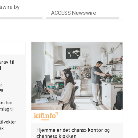
wire by
ACCESS Newswire
rav til
d
og
ng
tet har
slag til
il vekter
ak.
Hjemme er det «hans» kontor og
«hennes» kjøkken