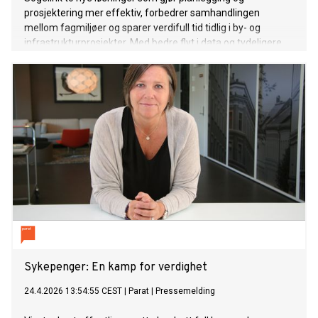
prosjektering mer effektiv, forbedrer samhandlingen
mellom fagmiljøer og sparer verdifull tid tidlig i by- og
infrastrukturprosjekter. Med bedre flyt i data og tydeligere
kobling mellom regelverk, kart og planinformasjon legger
løsningene til rette for tryggere beslutninger før prosjektene
låses.
Sykepenger: En kamp for verdighet
24.4.2026 13:54:55 CEST
|
Parat
|
Pressemelding