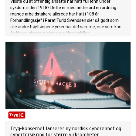
Visste du at offentlig ansatte har hatt full lønn under
sykdom siden 1918? Dette er med andre ord en ordning
mange arbeidstakere allerede har hatt i 108 år.
Forhandlingssjef i Parat Turid Svendsen sier så godt som
alle andre høytlønnede yrker har det samme, noe som kan
forklares gjennom historiske klasseskiller.
Tryg-konsernet lanserer ny nordisk cyberenhet og
cyberforsikring for større virksomheter