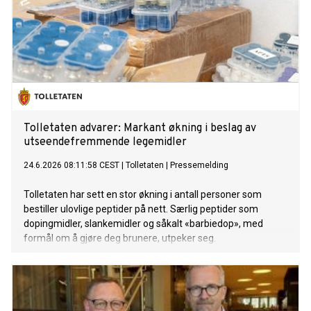
Tolletaten advarer: Markant økning i beslag av
utseendefremmende legemidler
24.6.2026 08:11:58 CEST
|
Tolletaten
|
Pressemelding
Tolletaten har sett en stor økning i antall personer som
bestiller ulovlige peptider på nett. Særlig peptider som
dopingmidler, slankemidler og såkalt «barbiedop», med
formål om å gjøre deg brunere, utpeker seg.