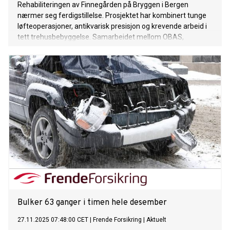
Rehabiliteringen av Finnegården på Bryggen i Bergen
nærmer seg ferdigstillelse. Prosjektet har kombinert tunge
løfteoperasjoner, antikvarisk presisjon og krevende arbeid i
tett trehusbebyggelse. Samarbeidet mellom OBAS,
Gamle3Hus AS og NIKU har vært avgjørende for resultatet.
Bulker 63 ganger i timen hele desember
27.11.2025 07:48:00 CET
|
Frende Forsikring
|
Aktuelt