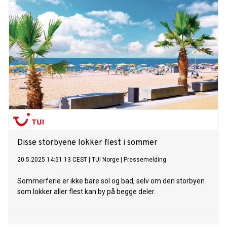
Gruppen skal passere 1,5 milliarder kroner i årlig omsetning i
løpet av 2028.
Disse storbyene lokker flest i sommer
20.5.2025 14:51:13 CEST
|
TUI Norge
|
Pressemelding
Sommerferie er ikke bare sol og bad, selv om den storbyen
som lokker aller flest kan by på begge deler.