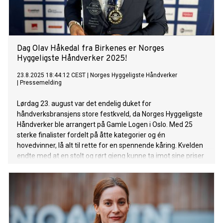
Dag Olav Håkedal fra Birkenes er Norges
Hyggeligste Håndverker 2025!
23.8.2025 18:44:12 CEST
|
Norges Hyggeligste Håndverker
|
Pressemelding
Lørdag 23. august var det endelig duket for
håndverksbransjens store festkveld, da Norges Hyggeligste
Håndverker ble arrangert på Gamle Logen i Oslo. Med 25
sterke finalister fordelt på åtte kategorier og én
hovedvinner, lå alt til rette for en spennende kåring. Kvelden
endte med at en stolt og rørt gjeng kunne ta imot sine priser
fra scenen. Den gjeveste tittelen for kvelden var
hovedkategorien Norges Hyggeligste Håndverker, og i år var
det Dag Olav Håkedal fra Birkenes som kunne smykke seg
med tittelen!