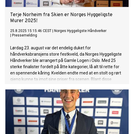
Terje Norheim fra Skien er Norges Hyggeligste
Murer 2025!
25.8.2025 15:15:46 CEST
|
Norges Hyggeligste Håndverker
|
Pressemelding
Lørdag 23. august var det endelig duket for
håndverksbransjens store festkveld, da Norges Hyggeligste
Håndverker ble arrangert på Gamle Logen i Oslo. Med 25
sterke finalister fordelt på åtte kategorier, lå alt til rette for
en spennende kåring. Kvelden endte med at en stolt og rørt
gjeng kunne ta imot sine priser fra scenen. Blant disse
kategoriene ble Norges hyggeligste murer kåret, og i år var
det Terje Norheim som vant den gjeve tittelen!