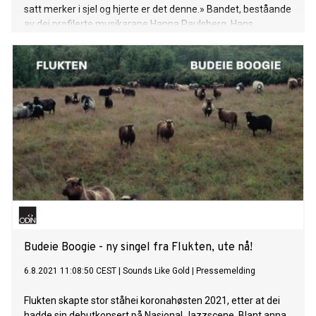
satt merker i sjel og hjerte er det denne.» Bandet, beståande
av dei profilerte musikarane Hanna Paulsberg, Hans
Hulbækmo, Marius Klovning og Bárður Reinert Poulsen, kjem
endeleg albumet "Velkommen håp"!
Budeie Boogie - ny singel fra Flukten, ute nå!
6.8.2021 11:08:50 CEST
|
Sounds Like Gold
|
Pressemelding
Flukten skapte stor ståhei koronahøsten 2021, etter at dei
hadde sin debutkonsert på Nasjonal Jazzscene. Blant anna