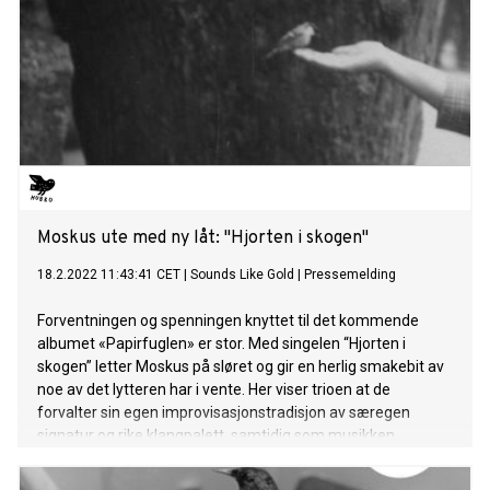
Moskus ute med ny låt: "Hjorten i skogen"
18.2.2022 11:43:41 CET
|
Sounds Like Gold
|
Pressemelding
Forventningen og spenningen knyttet til det kommende
albumet «Papirfuglen» er stor. Med singelen “Hjorten i
skogen” letter Moskus på sløret og gir en herlig smakebit av
noe av det lytteren har i vente. Her viser trioen at de
forvalter sin egen improvisasjonstradisjon av særegen
signatur og rike klangpalett, samtidig som musikken
formidles med en letthet og inkluderende åpenhet.