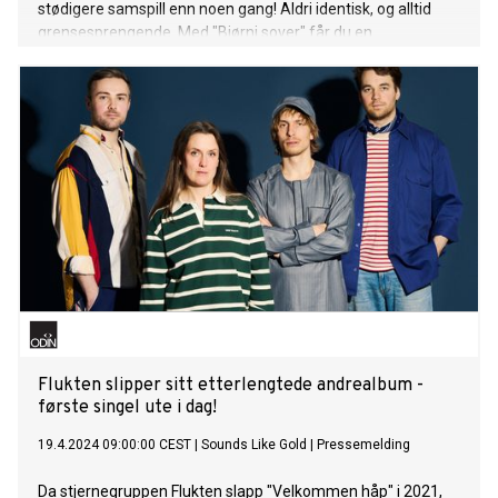
stødigere samspill enn noen gang! Aldri identisk, og alltid
grensesprengende. Med "Bjørni sover" får du en
kjærlighetssang og en hyllest til både jazz-musikeren
"Bjørni" og musikken.
Flukten slipper sitt etterlengtede andrealbum -
første singel ute i dag!
19.4.2024 09:00:00 CEST
|
Sounds Like Gold
|
Pressemelding
Da stjernegruppen Flukten slapp "Velkommen håp" i 2021,