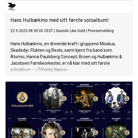
Hans Hulbækmo med sitt første soloalbum!
22.9.2023 08:30:00 CEST
|
Sounds Like Gold
|
Pressemelding
Hans Hulbækmo, en drivende kraft i gruppene Moskus,
Skadedyr, Flukten og Reolo, samt kjent fra band som
Atomic, Hanna Paulsberg Concept, Broen og Hulbækmo &
Jacobsen Familieorkester, er nå klar med sitt første
soloalbum – «Tilfeldig Næpe».