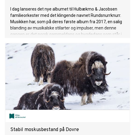
I dag lanseres det nye albumet til Hulbækmo & Jacobsen
familieorkester med det klingende navnet Rundsnurrknurr.
Musikken har, som på deres første album fra 2017, en salig
blanding av musikalske stilarter og impulser, men denne
gangen er det norsk gammeldans og bygdedans som står i
sentrum. Denne delen av den norske folkemusikken
flommer over av kule og spennende rytmer og groover, og
selv om det er dansemusikk det er snakk om, så dukker det
også opp de vakreste melodier. På dette albumet har
familien satt seg fore å utforske og utvide sjangeren på sitt
vis.
Stabil moskusbestand på Dovre