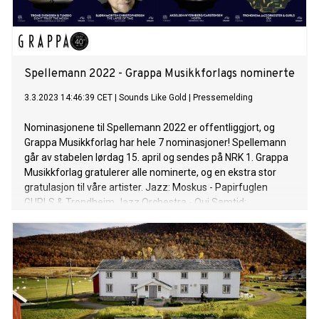
Spellemann 2022 - Grappa Musikkforlags nominerte
3.3.2023 14:46:39 CET
|
Sounds Like Gold
|
Pressemelding
Nominasjonene til Spellemann 2022 er offentliggjort, og
Grappa Musikkforlag har hele 7 nominasjoner! Spellemann
går av stabelen lørdag 15. april og sendes på NRK 1. Grappa
Musikkforlag gratulerer alle nominerte, og en ekstra stor
gratulasjon til våre artister. Jazz: Moskus - Papirfuglen
GURLS & Trondheim Jazz Orchestra - Oui Samtid:
Løvlid/Hytta/Nyhus - UNAMNA Country: Trond Svendsen &
Tuxedo - Don't Trust the Moon TONOs komponistpris: Bjørn
Morten Christophersen - The Lapse of Time
Tradisjonsmusikk: Akselsen/Kvernberg/Carstensen - Horta
Erlend Viken Trio - Fete slåtta