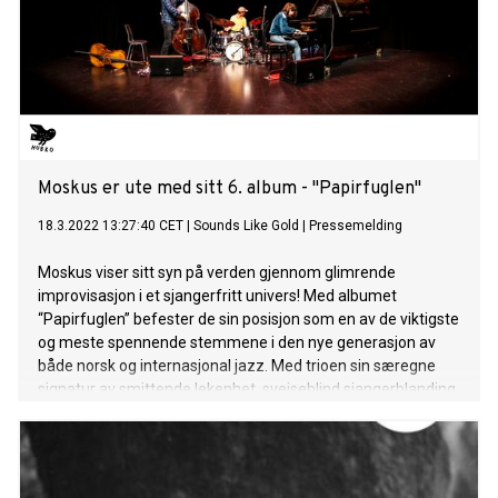
Moskus er ute med sitt 6. album - "Papirfuglen"
18.3.2022 13:27:40 CET
|
Sounds Like Gold
|
Pressemelding
Moskus viser sitt syn på verden gjennom glimrende
improvisasjon i et sjangerfritt univers! Med albumet
“Papirfuglen” befester de sin posisjon som en av de viktigste
og meste spennende stemmene i den nye generasjon av
både norsk og internasjonal jazz. Med trioen sin særegne
signatur av smittende lekenhet, sveiseblind sjangerblanding
og obsternasig eksperimentvilje tar Moskus enda et steg inn
i upløyd musikalsk mark.