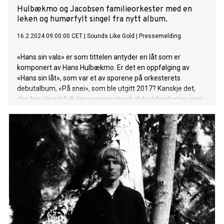
Hulbækmo og Jacobsen familieorkester med en
leken og humørfylt singel fra nytt album.
16.2.2024 09:00:00 CET
|
Sounds Like Gold
|
Pressemelding
«Hans sin vals» er som tittelen antyder en låt som er
komponert av Hans Hulbækmo. Er det en oppfølging av
«Hans sin låt», som var et av sporene på orkesterets
debutalbum, «På snei», som ble utgitt 2017? Kanskje det,
den har i hvert fall den samme musikalske lekenheten som
alltid har vært et av kjennetegnene på Hulbækmo &
Jacobsen familieorkester, med en sterk melodi, innslag av
improvisasjon og et fargerikt instrumentarium. På denne
låta høres Tones harpe, Alf’s munnspill, Hans Fredrik’s fløyte
og Hans sin krukketromme, og den gir en liten pekepinn på
hva som kan høres på resten av RUDSNURRKNURR, albumet
som låta er hentet fra, og som blir lansert den 15. Mars