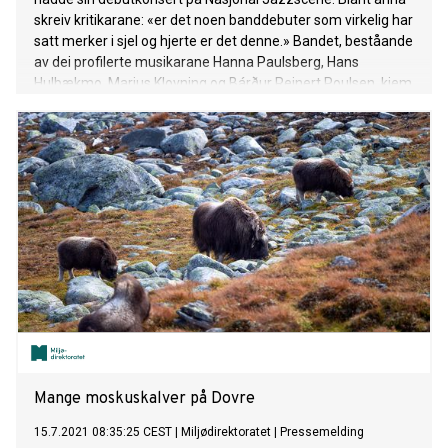
skreiv kritikarane: «er det noen banddebuter som virkelig har
satt merker i sjel og hjerte er det denne.» Bandet, beståande
av dei profilerte musikarane Hanna Paulsberg, Hans
Hulbækmo, Marius Klovning og Bárður Reinert Poulsen, kjem
no med den andre singelen frå albumet "Velkommen håp"
som vil være ute i september 2021.
Mange moskuskalver på Dovre
15.7.2021 08:35:25 CEST
|
Miljødirektoratet
|
Pressemelding