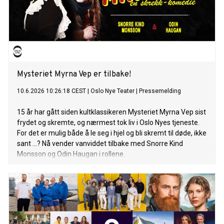
Mysteriet Myrna Vep er tilbake!
10.6.2026 10:26:18 CEST
|
Oslo Nye Teater
|
Pressemelding
15 år har gått siden kultklassikeren Mysteriet Myrna Vep sist
frydet og skremte, og nærmest tok liv i Oslo Nyes tjeneste.
For det er mulig både å le seg i hjel og bli skremt til døde, ikke
sant ...? Nå vender vanviddet tilbake med Snorre Kind
Monsson og Odin Haugan i rollene.