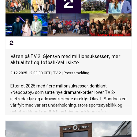
Våren på TV 2: Gjensyn med millionsuksesser, mer
aktualitet og fotball-VM i sikte
9.12.2025 12:00:00 CET
|
TV 2
|
Pressemelding
Etter et 2025 med flere millionsuksesser, deriblant
«Nepobaby» som satte nye dramarekorder, lover TV 2-
sjefredaktør og administrerende direktør Olav T. Sandnes en
vår fylt med variert underholdning, store sportsøyeblikk og
nyheter døgnet rundt. Ett av høydepunktene i vår er
realitysuksessen «Spillet», som er tilbake med ny
kjendissesong – der Birgit Skarstein, Stian Blipp og Aylar Lie
er blant spillerne.