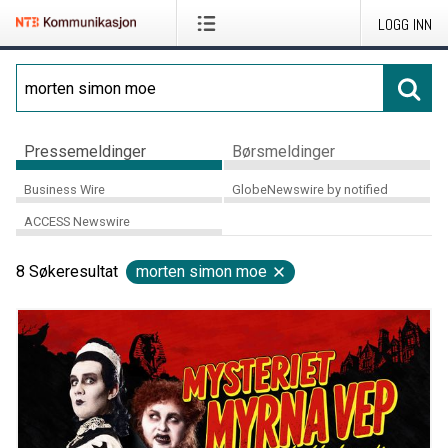
LOGG INN
Pressemeldinger
Børsmeldinger
Business Wire
GlobeNewswire by notified
ACCESS Newswire
8
Søkeresultat
morten simon moe