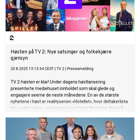
Høsten på TV 2: Nye satsinger og folkekjære
gjensyn
20.8.2025 13:13:34 CEST
|
TV 2
|
Pressemelding
TV 2-høsten er klar! Under dagens høstlansering
presenterte mediehuset innholdet som skal glede og
engasjere seerne de neste månedene. En av de største
nyhetene i høst er realityserien «Hotellet», hvor deltakerlista
ble avslørt i dag – med navn som Oskar Westerlin, Anne B.
Ragde, Emilie Nereng og Alexandra Joner. Og vi fikk svaret
på hva som blir årets store adventskalender-satsing.