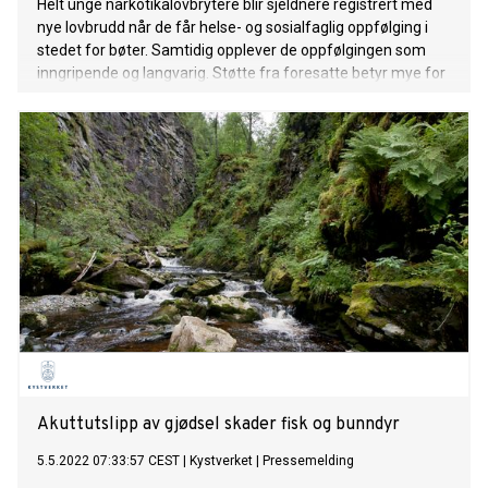
Helt unge narkotikalovbrytere blir sjeldnere registrert med
nye lovbrudd når de får helse- og sosialfaglig oppfølging i
stedet for bøter. Samtidig opplever de oppfølgingen som
inngripende og langvarig. Støtte fra foresatte betyr mye for
rehabilitering.
Akuttutslipp av gjødsel skader fisk og bunndyr
5.5.2022 07:33:57 CEST
|
Kystverket
|
Pressemelding