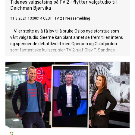
Tidenes valgsatsing på TV 2 - flytter valgstudio til
Deichman Bjørvika
11.8.2021 13:00:14 CEST
|
TV 2
|
Pressemelding
– Vi er stolte av å få lov til å bruke Oslos nye storstue som
vårt valgstudio. Seerne kan blant annet se frem til en intens
og spennende debattkveld med Operaen og Oslofjorden
som fantastiske kulisser, sier TV 2-sjef Olav T. Sandnes.