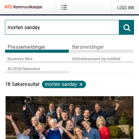
LOGG INN
Pressemeldinger
Børsmeldinger
Business Wire
GlobeNewswire by notified
ACCESS Newswire
18
Søkeresultat
morten sandøy