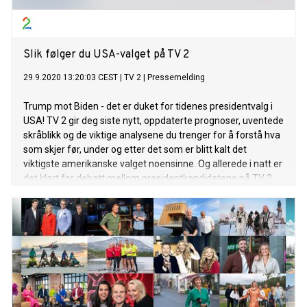
Slik følger du USA-valget på TV 2
29.9.2020 13:20:03 CEST
|
TV 2
|
Pressemelding
Trump mot Biden - det er duket for tidenes presidentvalg i
USA! TV 2 gir deg siste nytt, oppdaterte prognoser, uventede
skråblikk og de viktige analysene du trenger for å forstå hva
som skjer før, under og etter det som er blitt kalt det
viktigste amerikanske valget noensinne.​ Og allerede i natt er
det klart for debatt mellom presidentkandidatene på TV 2
Nyhetskanalen!