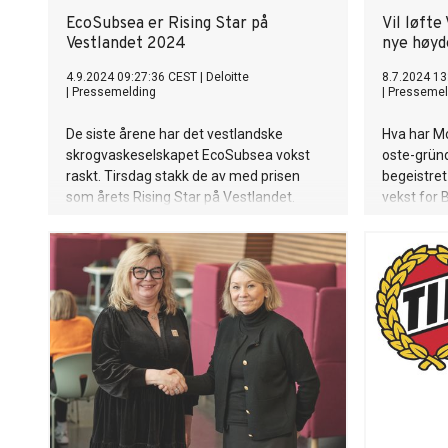
EcoSubsea er Rising Star på
Vil løfte
Vestlandet 2024
nye høyd
4.9.2024 09:27:36 CEST
|
Deloitte
8.7.2024 13
|
Pressemelding
|
Pressemel
De siste årene har det vestlandske
Hva har Mo
skrogvaskeselskapet EcoSubsea vokst
oste-gründ
raskt. Tirsdag stakk de av med prisen
begeistret
som årets Rising Star på Vestlandet.
vekst for 
100 år gam
inn mot d
under Are