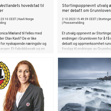
 Vestlandets hovedstad til
Stortingsoppnevnt utvalg 
er
mer debatt om Grunnloven
:23:10 CEST
|
Kavli Norge
2.10.2023 15:49:39 CEST
|
Stortinge
ding
|
Pressemelding
nica Mæland til felles med
Et utvalg oppnevnt av Stortinge
er Olav Kavli? De er like
endringer i Grunnloven for å få
 for nyskapende næringsliv og
debatt og oppmerksomhet rund
Bergen. Et fabrikkbesøk og en
forslag til endringer av Grunnlo
mel innovasjon gav inspirasjon
en store Vestlandsdebatten
ndalsuken.