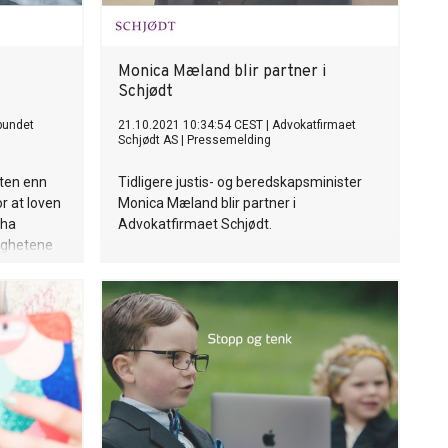
Monica Mæland blir partner i
Schjødt
bundet
21.10.2021 10:34:54 CEST
|
Advokatfirmaet
Schjødt AS
|
Pressemelding
eten enn
Tidligere justis- og beredskapsminister
r at loven
Monica Mæland blir partner i
 ha
Advokatfirmaet Schjødt.
tighetene
e fram
verdige til
 kan du