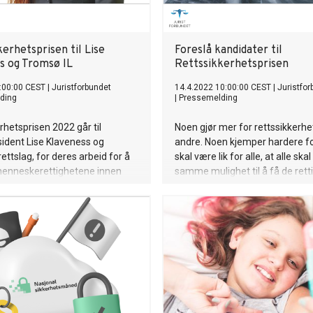
erhetsprisen til Lise
Foreslå kandidater til
s og Tromsø IL
Rettssikkerhetsprisen
:00:00 CEST
|
Juristforbundet
14.4.2022 10:00:00 CEST
|
Juristfor
ding
|
Pressemelding
rhetsprisen 2022 går til
Noen gjør mer for rettssikkerh
sident Lise Klaveness og
andre. Noen kjemper hardere fo
ettslag, for deres arbeid for å
skal være lik for alle, at alle skal
nneskerettighetene innen
samme mulighet til å få de ret
idrett generelt. Sentrale
lovene gir dem. Det er disse
 juryens begrunnelse er
Juristforbundet ønsker å trekk
ent mot samehets og
som eksempler og helter – som 
ettighetsbrudd ifm. fotball-VM
Rettssikkerhetsprisen 2022. Nå
nominere din favoritt.