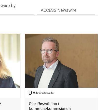
wire by
ACCESS Newswire
e
Geir Røsvoll inn i
kommunekommisjonen