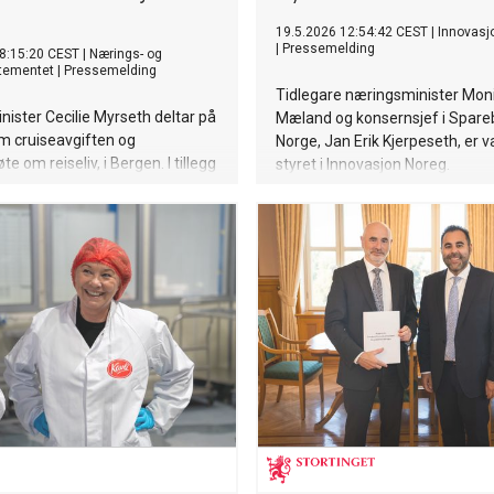
19.5.2026 12:54:42 CEST
|
Innovasj
|
Pressemelding
8:15:20 CEST
|
Nærings- og
rtementet
|
Pressemelding
Tidlegare næringsminister Mon
ister Cecilie Myrseth deltar på
Mæland og konsernsjef i Spar
m cruiseavgiften og
Norge, Jan Erik Kjerpeseth, er va
te om reiseliv, i Bergen. I tillegg
styret i Innovasjon Noreg.
esøke Konkurransetilsynet og
ste gull- og sølvvareprodusent,