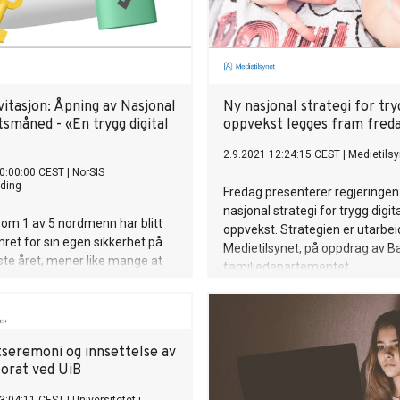
itasjon: Åpning av Nasjonal
Ny nasjonal strategi for tryg
småned - «En trygg digital
oppvekst legges fram fred
2.9.2021 12:24:15 CEST
|
Medietilsy
0:00:00 CEST
|
NorSIS
ding
Fredag presenterer regjeringen
nasjonal strategi for trygg digit
om 1 av 5 nordmenn har blitt
oppvekst. Strategien er utarbei
et for sin egen sikkerhet på
Medietilsynet, på oppdrag av B
iste året, mener like mange at
familiedepartementet.
 eller svært lite sannsynlig at
p vil ramme deres
ss.
seremoni og innsettelse av
torat ved UiB