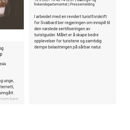
10.5.2021 16:45:14 CEST
|
Nærings- og
fiskeridepartementet
|
Pressemelding
I arbeidet med en revidert turistforskrift
for Svalbard ber regjeringen om innspill til
den varslede sertifiseringen av
turistguider. Målet er å skape bedre
opplevelser for turistene og samtidig
dempe belastningen på sårbar natur.
ng
ep
tikk
og unge,
nternett,
 unngått
dersom barn
psapparat
med skam,»
ff Senje