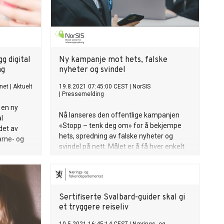
g digital
Ny kampanje mot hets, falske
ag
nyheter og svindel
net
|
Aktuelt
19.8.2021 07:45:00 CEST
|
NorSIS
|
Pressemelding
 en ny
Nå lanseres den offentlige kampanjen
al
«Stopp – tenk deg om» for å bekjempe
det av
hets, spredning av falske nyheter og
arne- og
svindel på nett. Målet er å få hver enkelt
til å tenke seg ekstra om når de bruker
internett.
Sertifiserte Svalbard-guider skal gi
et tryggere reiseliv