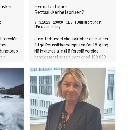
ønsker
Hvem fortjener
Rettssikkerhetsprisen?
t
31.3.2023 12:08:01 CEST
|
Juristforbundet
|
Pressemelding
t foreslår
Juristforbundet skal i oktober dele ut den
 mer
årlige Rettssikkerhetsprisen for 18. gang.
t nettopp
Nå inviteres alle til å foreslå verdige
ven.
kandidater til prisen, som er på 100 000
kroner og tildeles av en uavhengig jury.