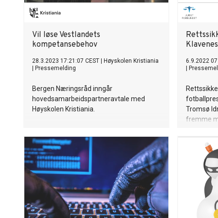
Vil løse Vestlandets
Rettssikk
kompetansebehov
Klavenes
28.3.2023 17:21:07 CEST
|
Høyskolen Kristiania
6.9.2022 07
|
Pressemelding
|
Pressemel
Bergen Næringsråd inngår
Rettssikke
hovedsamarbeidspartneravtale med
fotballpre
Høyskolen Kristiania.
Tromsø Idr
fremme me
fotball og 
stikkord i
engasjem
mennesker
i Qatar.