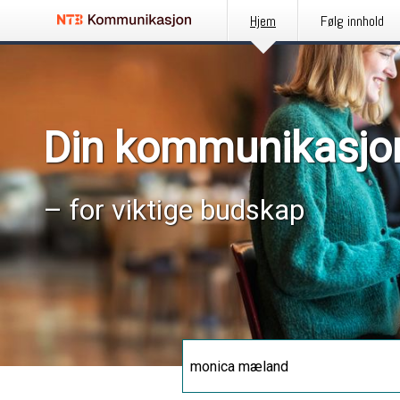
Hjem
Følg innhold
Din kommunikasjo
– for viktige budskap