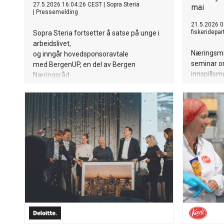
27.5.2026 16:04:26 CEST
|
Sopra Steria
mai
|
Pressemelding
21.5.2026 0
fiskeridepa
Sopra Steria fortsetter å satse på unge i
arbeidslivet,
Næringsmin
og inngår hovedsponsoravtale
seminar o
med BergenUP, en del av Bergen
innspillsmø
Næringsråd.
skal hun b
Norges eld
Arven AS.