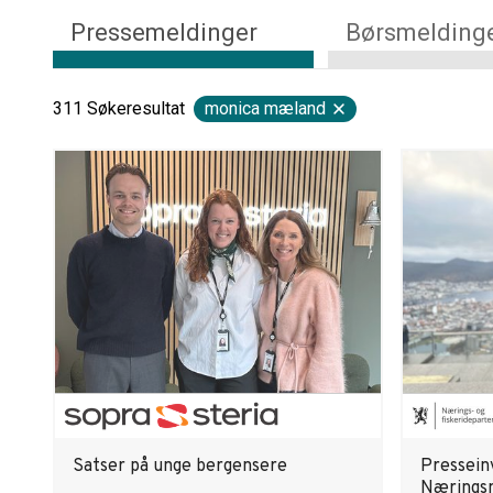
Pressemeldinger
Børsmelding
311
Søkeresultat
monica mæland
Satser på unge bergensere
Presseinv
Næringsm