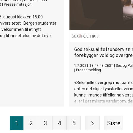
3:04:11 CEST
|
Universitetet i
)
|
Presseinvitasjon
. august klokken 15.00
Universitetet i Bergen studenter
 velkommen til et nytt
og til innsettelse av det nye
.
God seksualitetsundervisni
forebygger vold og overgr
1.7.2021 13:47:43 CEST
|
Sex og Poli
|
Pressemelding
«Seksuelle overgrep mot barn 
enten det skjer fysisk eller via i
kunne i mange tilfeller ha vært
eller i det minste varslet om, 
og unge hadde et bedre begre
og ikke forbandt det å varsle 
mener seniorrådgiver Vilde Gra
1
2
3
4
5
Siste
hos Foreningen Sex og Politikk.