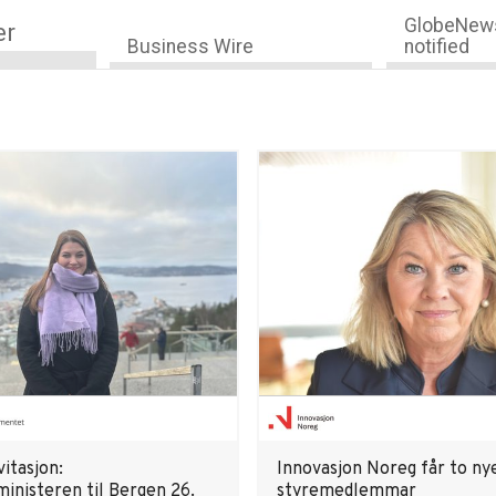
GlobeNews
er
Business Wire
notified
itasjon:
Innovasjon Noreg får to ny
inisteren til Bergen 26.
styremedlemmar