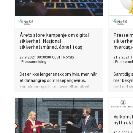
Årets store kampanje om digital
Presseinv
sikkerhet, Nasjonal
sikkerhet
sikkerhetsmåned, åpnet i dag
hverdag»
27.9.2021 09:30:00 CEST
|
NorSIS
21.9.2021 1
|
Pressemelding
|
Pressemel
Det er ikke lenger snakk om hvis, men når
Samtidig s
et dataangrep som løsepengevirus,
mer bekymr
kontokapring eller et svindelforsøk vil
nett det s
ramme oss – på jobb eller hjemme. I dag
det er lite
åpnet justis- og beredskapsminister
dataangre
Monica Mæland den årlige kampanjen
arbeidspla
«Nasjonal sikkerhetsmåned».
Velkomst
nytt rek