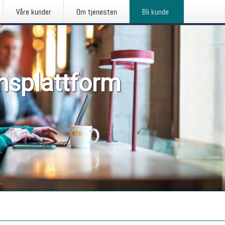
Våre kunder
Om tjenesten
Bli kunde
nsplattform