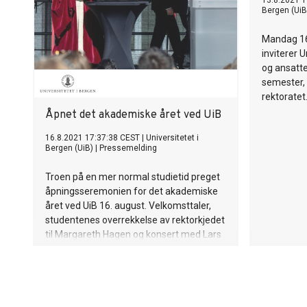
13.8.2021 1
Bergen (UiB
Mandag 16
inviterer 
og ansatte
semester, 
rektoratet
Åpnet det akademiske året ved UiB
16.8.2021 17:37:38 CEST
|
Universitetet i
Bergen (UiB)
|
Pressemelding
Troen på en mer normal studietid preget
åpningsseremonien for det akademiske
året ved UiB 16. august. Velkomsttaler,
studentenes overrekkelse av rektorkjedet
til Margareth Hagen og konsert med Lars
Vaular var bare noen av ingrediensene
under markeringen.