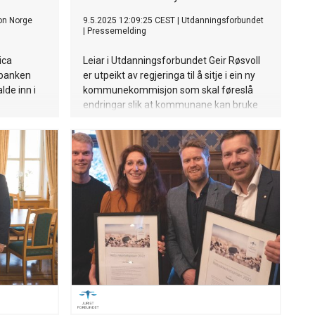
on Norge
9.5.2025 12:09:25 CEST
|
Utdanningsforbundet
|
Pressemelding
ica
Leiar i Utdanningsforbundet Geir Røsvoll
ebanken
er utpeikt av regjeringa til å sitje i ein ny
lde inn i
kommunekommisjon som skal føreslå
endringar slik at kommunane kan bruke
ressursane på ein måte som gjer at dei
kan løyse oppgåvene meir effektivt.