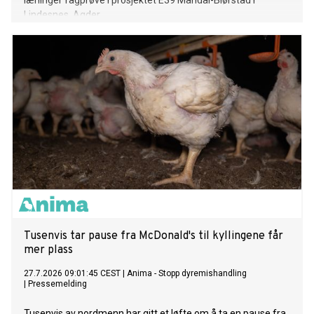
lærlinger fagprøve i prosjektet E39 Mandal-Blørstad i
Lindesnes, Agder.
Tusenvis tar pause fra McDonald's til kyllingene får
mer plass
27.7.2026 09:01:45 CEST
|
Anima - Stopp dyremishandling
|
Pressemelding
Tusenvis av nordmenn har gitt et løfte om å ta en pause fra