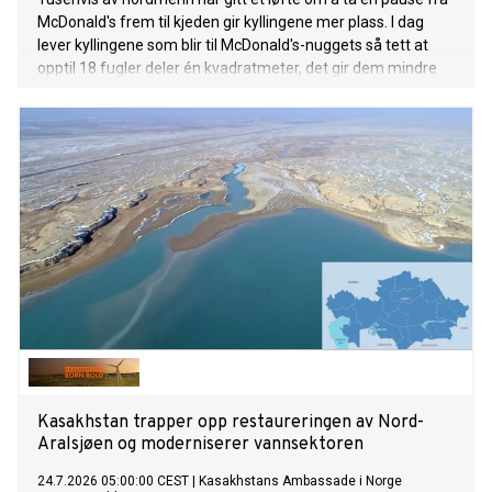
McDonald's frem til kjeden gir kyllingene mer plass. I dag
lever kyllingene som blir til McDonald's-nuggets så tett at
opptil 18 fugler deler én kvadratmeter, det gir dem mindre
plass enn et A4-ark hver.
Kasakhstan trapper opp restaureringen av Nord-
Aralsjøen og moderniserer vannsektoren
24.7.2026 05:00:00 CEST
|
Kasakhstans Ambassade i Norge