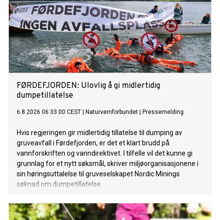
FØRDEFJORDEN: Ulovlig å gi midlertidig
dumpetillatelse
6.8.2026 06:33:00 CEST
|
Naturvernforbundet
|
Pressemelding
Hvis regjeringen gir midlertidig tillatelse til dumping av
gruveavfall i Førdefjorden, er det et klart brudd på
vannforskriften og vanndirektivet. I tilfelle vil det kunne gi
grunnlag for et nytt søksmål, skriver miljøorganisasjonene i
sin høringsuttalelse til gruveselskapet Nordic Minings
søknad om dumpetillatelse.