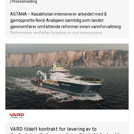
|
Pressemelding
ASTANA – Kasakhstan intensiverer arbeidet med å
gjenopprette Nord-Aralsjøen samtidig som landet
gjennomfører omfattende reformer innen vannforvaltning.
Reformene omfatter bygging av nye reservoarer,
modernisering av vanningssystemer, innføring av
vannbesparende teknologi og økt gjenbruk av vann i
industrien.
VARD tildelt kontrakt for levering av to