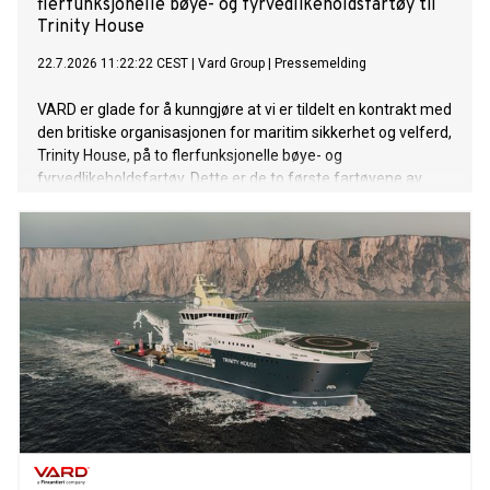
flerfunksjonelle bøye- og fyrvedlikeholdsfartøy til
Trinity House
22.7.2026 11:22:22 CEST
|
Vard Group
|
Pressemelding
VARD er glade for å kunngjøre at vi er tildelt en kontrakt med
den britiske organisasjonen for maritim sikkerhet og velferd,
Trinity House, på to flerfunksjonelle bøye- og
fyrvedlikeholdsfartøy. Dette er de to første fartøyene av
denne typen VARD har signert kontrakt på. Kontraktsverdien
overstiger 220 millioner euro.