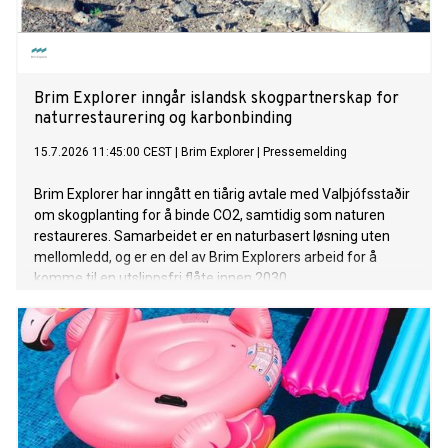
Brim Explorer inngår islandsk skogpartnerskap for
naturrestaurering og karbonbinding
15.7.2026 11:45:00 CEST
|
Brim Explorer
|
Pressemelding
Brim Explorer har inngått en tiårig avtale med Valþjófsstaðir
om skogplanting for å binde CO2, samtidig som naturen
restaureres. Samarbeidet er en naturbasert løsning uten
mellomledd, og er en del av Brim Explorers arbeid for å
komme til en utslippsfri flåte innen 2030.