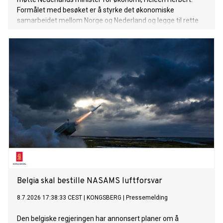
Formålet med besøket er å styrke det økonomiske
samarbeidet mellom Norge og Nederland og legge til rette
for økt handel, investeringer og næringslivssamarbeid.
Belgia skal bestille NASAMS luftforsvar
8.7.2026 17:38:33 CEST
|
KONGSBERG
|
Pressemelding
Den belgiske regjeringen har annonsert planer om å