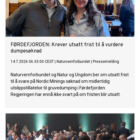
FØRDEFJORDEN: Krever utsatt frist til å vurdere
dumpesøknad
14.7.2026 06:33:00 CEST
|
Naturvernforbundet
|
Pressemelding
Naturvernforbundet og Natur og Ungdom ber om utsatt frist
til å svare på Nordic Minings søknad om midlertidig
utslippstillatelse til gruvedumping i Førdefjorden.
Regjeringen har ennå ikke svart på om fristen blir utsatt.