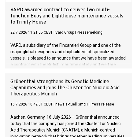
VARD awarded contract to deliver two multi-
function Buoy and Lighthouse maintenance vessels
to Trinity House
22.7.2026 11:21:55 CEST
|
Vard Group
|
Pressemelding
VARD, a subsidiary of the Fincantieri Group and one of the
major global designers and shipbuilders of specialized
vessels, is pleased to announce that we have been awarded
a contract with the British maritime safety and welfare
organisation Trinity House for two multi-function Buoy and
Lighthouse maintenance vessels. These are the first two
Grünenthal strengthens its Genetic Medicine
vessels VARD has signed of its kind. The value of the
Capabilities and joins the Cluster for Nucleic Acid
contract exceeds 220 mill. euros.
Therapeutics Munich
16.7.2026 10:42:31 CEST
|
news aktuell GmbH
|
Press release
Aachen, Germany, 16 July 2026 – Grünenthal announced
today that the company has joined the Cluster for Nucleic
Acid Therapeutics Munich (CNATM), a Munich-centred
innovation network that brings together leading universities,