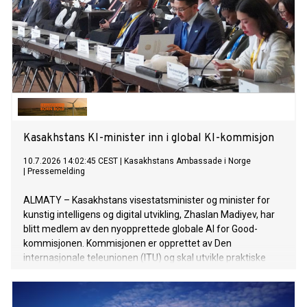
Kasakhstans KI-minister inn i global KI-kommisjon
10.7.2026 14:02:45 CEST
|
Kasakhstans Ambassade i Norge
|
Pressemelding
ALMATY – Kasakhstans visestatsminister og minister for
kunstig intelligens og digital utvikling, Zhaslan Madiyev, har
blitt medlem av den nyopprettede globale AI for Good-
kommisjonen. Kommisjonen er opprettet av Den
internasjonale teleunionen (ITU) og skal utvikle praktiske
løsninger for utvikling og styring av kunstig intelligens (KI).