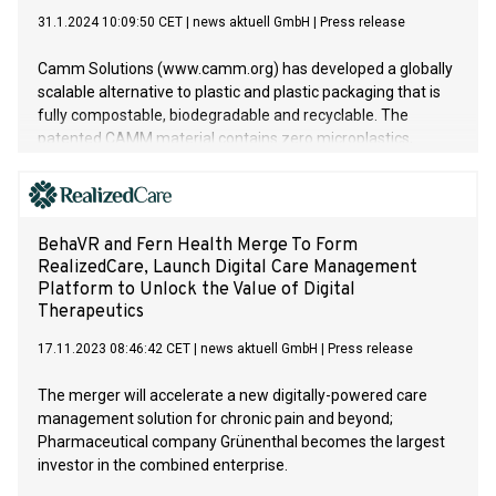
31.1.2024 10:09:50 CET
|
news aktuell GmbH
|
Press release
Camm Solutions (www.camm.org) has developed a globally
scalable alternative to plastic and plastic packaging that is
fully compostable, biodegradable and recyclable. The
patented CAMM material contains zero microplastics,
toxins, or eternal chemicals. CAMM has the potential to
halve plastic waste globally. UN Organisation UNIDO defined
it as global solution for microplastics.
BehaVR and Fern Health Merge To Form
RealizedCare, Launch Digital Care Management
Platform to Unlock the Value of Digital
Therapeutics
17.11.2023 08:46:42 CET
|
news aktuell GmbH
|
Press release
The merger will accelerate a new digitally-powered care
management solution for chronic pain and beyond;
Pharmaceutical company Grünenthal becomes the largest
investor in the combined enterprise.