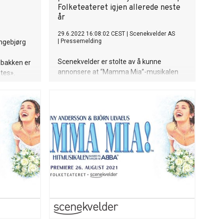
Folketeateret igjen allerede neste
år
29.6.2022 16:08:02 CEST
|
Scenekvelder AS
|
Pressemelding
Ingebjørg
Scenekvelder er stolte av å kunne
nbakken er
annonsere at “Mamma Mia”-musikalen
øtes».
kommer tilbake på Folketeateret allerede
 en ny
våren 2023. Musikalen har satt
tenfor
publikumsrekorder.