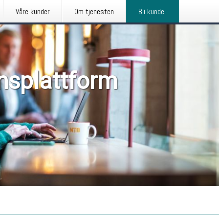
Våre kunder
Om tjenesten
Bli kunde
nsplattform