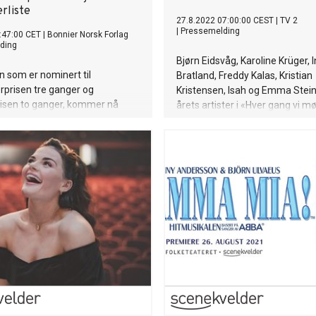
rliste
27.8.2022 07:00:00 CEST
|
TV 2
|
Pressemelding
:47:00 CET
|
Bonnier Norsk Forlag
ding
Bjørn Eidsvåg, Karoline Krüger, 
n som er nominert til
Bratland, Freddy Kalas, Kristian
rprisen tre ganger og
Kristensen, Isah og Emma Stei
risen to ganger, kommer nå
årets artister i «Hver gang vi m
imroman.
Mandag starter innspillingen av
sesong på idylliske Kjerringøy u
Bodø.