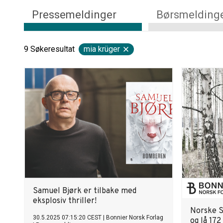
Pressemeldinger
Børsmelding
9
Søkeresultat
mia krüger
Samuel Bjørk er tilbake med
eksplosiv thriller!
Norske Sa
30.5.2025 07:15:20 CEST
|
Bonnier Norsk Forlag
og lå 172