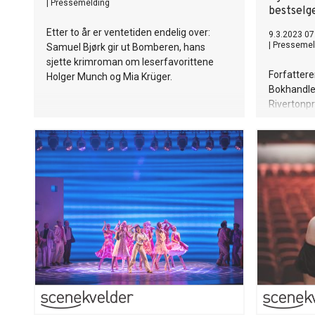
|
Pressemelding
bestselge
Etter to år er ventetiden endelig over:
9.3.2023 07
|
Pressemel
Samuel Bjørk gir ut Bomberen, hans
sjette krimroman om leserfavorittene
Forfattere
Holger Munch og Mia Krüger.
Bokhandle
Rivertonp
med ny kr