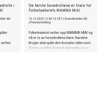
drolle i
De første hovedrollene er klare for
A!
Folketeaterets MAMMA MIA!
lder AS
16.12.2020 12:00:10 CET
|
Scenekvelder AS
|
Pressemelding
iller
Folketeateret setter opp MAMMA MIA! og
nå er to av hovedrollene klare: Karoline
 settes
Krüger skal spille den ikoniske rollen som
Donna, og Kåre Conradi skal spille en av
de mulige fedrene når en av verdens
mest berømte musikalforestillinger
settes opp i Oslo i 2021.