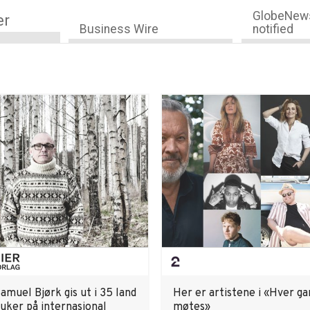
GlobeNews
er
Business Wire
notified
muel Bjørk gis ut i 35 land
Her er artistene i «Hver ga
 uker på internasjonal
møtes»