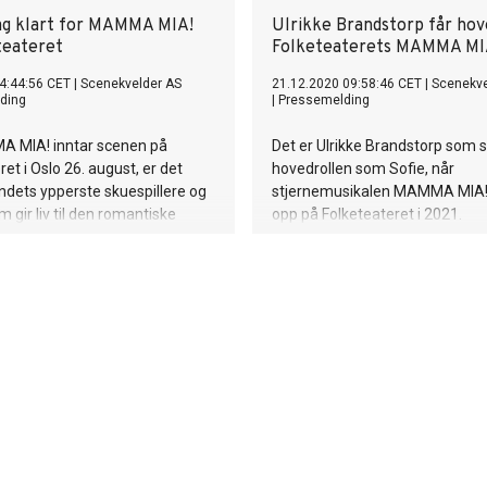
ag klart for MAMMA MIA!
Ulrikke Brandstorp får hove
teateret
Folketeaterets MAMMA MI
4:44:56 CET
|
Scenekvelder AS
21.12.2020 09:58:46 CET
|
Scenekve
ding
|
Pressemelding
 MIA! inntar scenen på
Det er Ulrikke Brandstorp som sp
et i Oslo 26. august, er det
hovedrollen som Sofie, når
ndets ypperste skuespillere og
stjernemusikalen MAMMA MIA!
m gir liv til den romantiske
opp på Folketeateret i 2021.
og den tidløse ABBA-musikken.