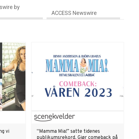
wire by
ACCESS Newswire
ng vi
“Mamma Mia!” satte tidenes
publikumsrekord. Gjør comeback på