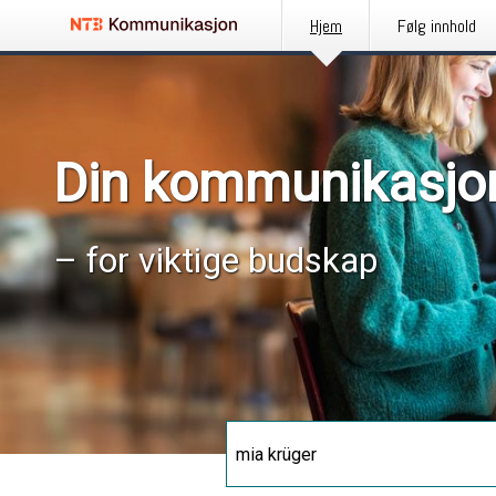
Hjem
Følg innhold
Din kommunikasjo
– for viktige budskap