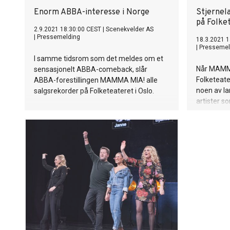
Enorm ABBA-interesse i Norge
Stjernel
på Folke
2.9.2021 18:30:00 CEST
|
Scenekvelder AS
|
Pressemelding
18.3.2021 1
|
Pressemel
I samme tidsrom som det meldes om et
Når MAMMA
sensasjonelt ABBA-comeback, slår
Folketeater
ABBA-forestillingen MAMMA MIA! alle
noen av la
salgsrekorder på Folketeateret i Oslo.
artister so
historien 