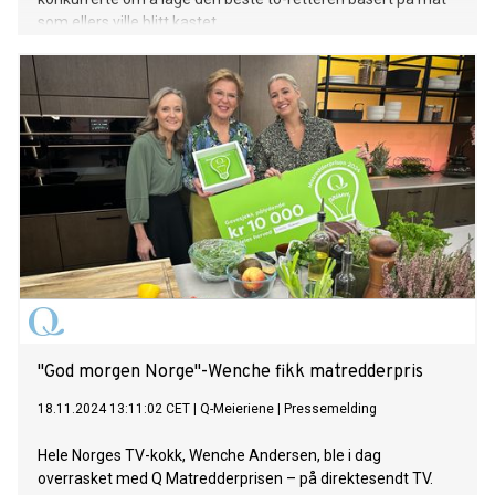
som ellers ville blitt kastet.
"God morgen Norge"-Wenche fikk matredderpris
18.11.2024 13:11:02 CET
|
Q-Meieriene
|
Pressemelding
Hele Norges TV-kokk, Wenche Andersen, ble i dag
overrasket med Q Matredderprisen – på direktesendt TV.