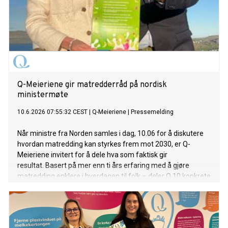
Q-Meieriene gir matredderråd på nordisk
ministermøte
10.6.2026 07:55:32 CEST
|
Q-Meieriene
|
Pressemelding
Når ministre fra Norden samles i dag, 10.06 for å diskutere
hvordan matredding kan styrkes frem mot 2030, er Q-
Meieriene invitert for å dele hva som faktisk gir
resultat. Basert på mer enn ti års erfaring med å gjøre
matredding enklere i hverdagen til folk – deler Q 10 konkrete
råd til de nordiske ministerne.