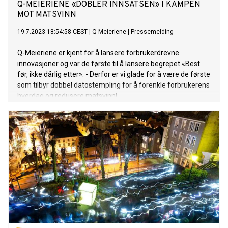
Q-MEIERIENE «DOBLER INNSATSEN» I KAMPEN
MOT MATSVINN
19.7.2023 18:54:58 CEST
|
Q-Meieriene
|
Pressemelding
Q-Meieriene er kjent for å lansere forbrukerdrevne
innovasjoner og var de første til å lansere begrepet «Best
før, ikke dårlig etter». - Derfor er vi glade for å være de første
som tilbyr dobbel datostempling for å forenkle forbrukerens
hverdag og redusere matsvinn!