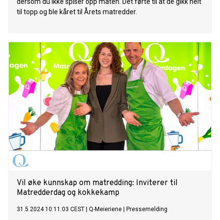
dersom du ikke spiser opp maten. Det førte til at de gikk helt
til topp og ble kåret til Årets matredder.
Vil øke kunnskap om matredding: Inviterer til
Matredderdag og kokkekamp
31.5.2024 10:11:03 CEST
|
Q-Meieriene
|
Pressemelding