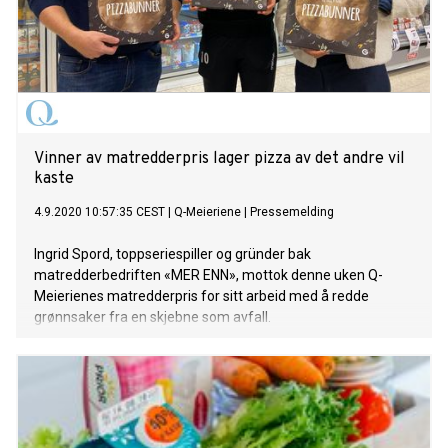
Vinner av matredderpris lager pizza av det andre vil
kaste
4.9.2020 10:57:35 CEST
|
Q-Meieriene
|
Pressemelding
Ingrid Spord, toppseriespiller og gründer bak
matredderbedriften «MER ENN», mottok denne uken Q-
Meierienes matredderpris for sitt arbeid med å redde
grønnsaker fra en skjebne som avfall.