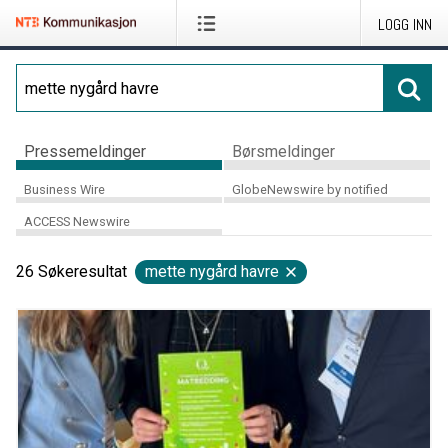
LOGG INN
Pressemeldinger
Børsmeldinger
Business Wire
GlobeNewswire by notified
ACCESS Newswire
26
Søkeresultat
mette nygård havre