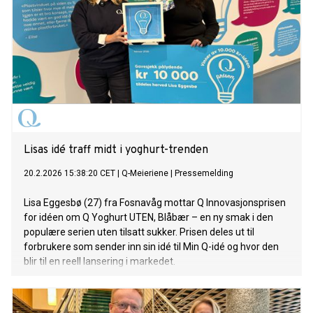
Lisas idé traff midt i yoghurt-trenden
20.2.2026 15:38:20 CET
|
Q-Meieriene
|
Pressemelding
Lisa Eggesbø (27) fra Fosnavåg mottar Q Innovasjonsprisen
for idéen om Q Yoghurt UTEN, Blåbær – en ny smak i den
populære serien uten tilsatt sukker. Prisen deles ut til
forbrukere som sender inn sin idé til Min Q-idé og hvor den
blir til en reell lansering i markedet.