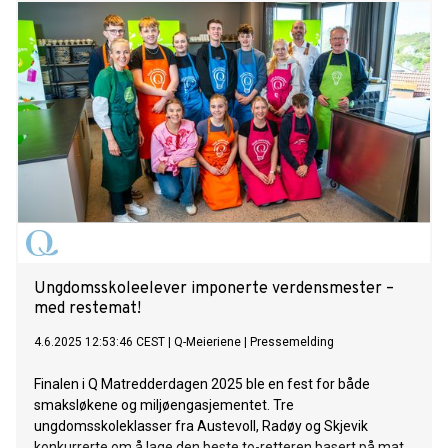
Ungdomsskoleelever imponerte verdensmester –
med restemat!
4.6.2025 12:53:46 CEST
|
Q-Meieriene
|
Pressemelding
Finalen i Q Matredderdagen 2025 ble en fest for både
smaksløkene og miljøengasjementet. Tre
ungdomsskoleklasser fra Austevoll, Radøy og Skjevik
konkurrerte om å lage den beste to-retteren basert på mat