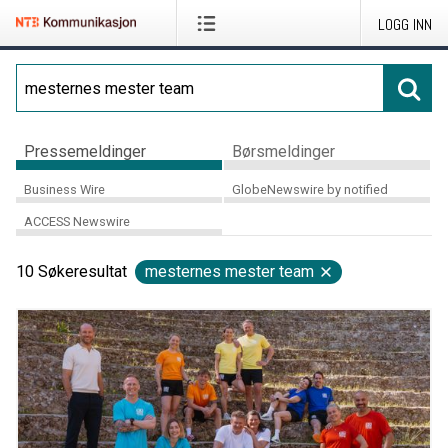
LOGG INN
Pressemeldinger
Børsmeldinger
Business Wire
GlobeNewswire by notified
ACCESS Newswire
10
Søkeresultat
mesternes mester team