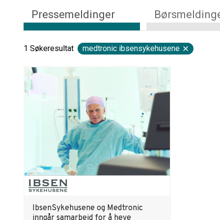
Pressemeldinger
Børsmelding
1
Søkeresultat
medtronic ibsensykehusene
IbsenSykehusene og Medtronic
inngår samarbeid for å heve