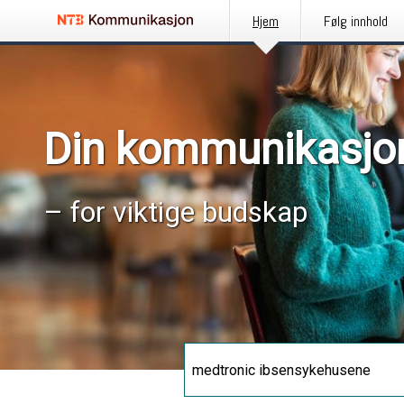
Hjem
Følg innhold
Din kommunikasjo
– for viktige budskap