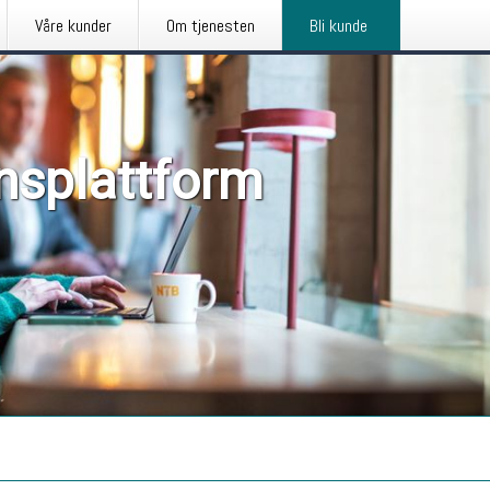
Våre kunder
Om tjenesten
Bli kunde
nsplattform