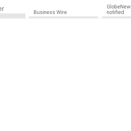
GlobeNews
er
Business Wire
notified