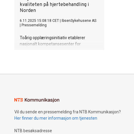
kvaliteten på hjertebehandling i
Norden
6.11.2025 15:08:18 CET
|
IbsenSykehusene AS
|
Pressemelding
Toårig opplæringsinitiativ etablerer
nasjonalt kompetansesenter for
avanserte elektrofysiologiprosedyrer
IbsenSykehusene Gardermoen har i
samarbeid med Medtronic Norge AS
igangsatt et toårig opplæringsprogram
for å styrke nasjonale opplæringstilbud
innen avanserte hjerte-
elektrofysiologiprosedyrer i Norden.
Vil du sende en pressemelding fra NTB Kommunikasjon?
Her finner du mer informasjon om tjenesten
NTB besøksadresse