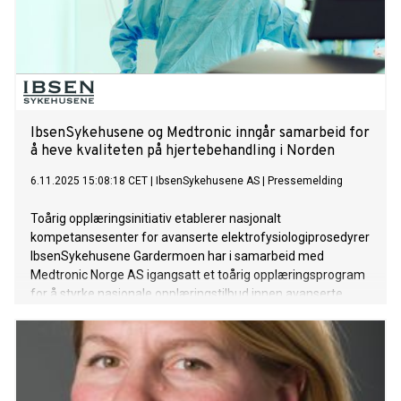
IbsenSykehusene og Medtronic inngår samarbeid for
å heve kvaliteten på hjertebehandling i Norden
6.11.2025 15:08:18 CET
|
IbsenSykehusene AS
|
Pressemelding
Toårig opplæringsinitiativ etablerer nasjonalt
kompetansesenter for avanserte elektrofysiologiprosedyrer
IbsenSykehusene Gardermoen har i samarbeid med
Medtronic Norge AS igangsatt et toårig opplæringsprogram
for å styrke nasjonale opplæringstilbud innen avanserte
hjerte-elektrofysiologiprosedyrer i Norden.