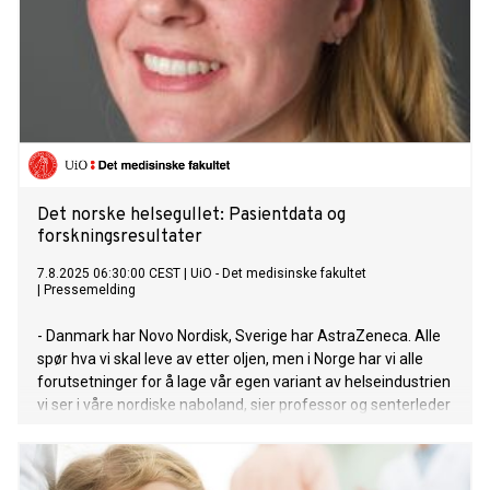
Det norske helsegullet: Pasientdata og
forskningsresultater
7.8.2025 06:30:00 CEST
|
UiO - Det medisinske fakultet
|
Pressemelding
- Danmark har Novo Nordisk, Sverige har AstraZeneca. Alle
spør hva vi skal leve av etter oljen, men i Norge har vi alle
forutsetninger for å lage vår egen variant av helseindustrien
vi ser i våre nordiske naboland, sier professor og senterleder
Kristina Haugaa. I Arendal tirsdag 12. august åpner hun
arrangementet «Hvordan kan medisinsk forskning løfte
norsk og europeisk konkurransekraft?» med sine erfaringer