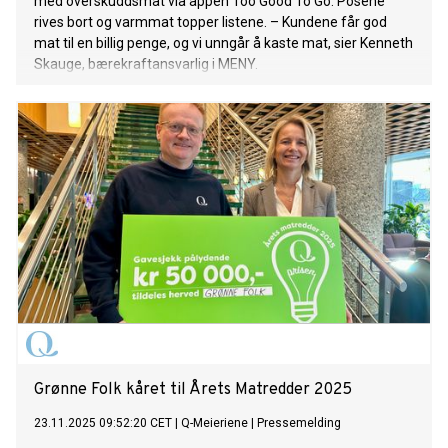
med overskuddsmat via appen Too Good To Go. Posene
rives bort og varmmat topper listene. – Kundene får god
mat til en billig penge, og vi unngår å kaste mat, sier Kenneth
Skauge, bærekraftansvarlig i MENY.
Grønne Folk kåret til Årets Matredder 2025
23.11.2025 09:52:20 CET
|
Q-Meieriene
|
Pressemelding