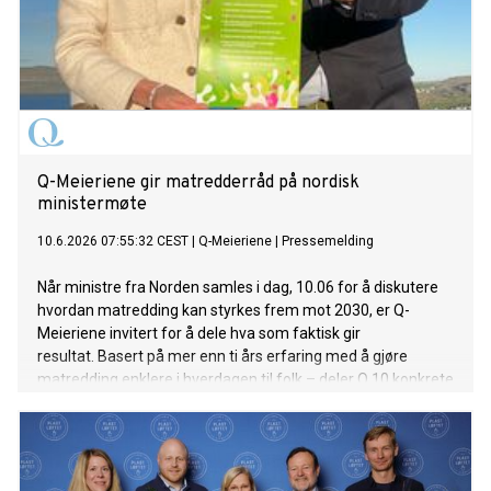
Q-Meieriene gir matredderråd på nordisk
ministermøte
10.6.2026 07:55:32 CEST
|
Q-Meieriene
|
Pressemelding
Når ministre fra Norden samles i dag, 10.06 for å diskutere
hvordan matredding kan styrkes frem mot 2030, er Q-
Meieriene invitert for å dele hva som faktisk gir
resultat. Basert på mer enn ti års erfaring med å gjøre
matredding enklere i hverdagen til folk – deler Q 10 konkrete
råd til de nordiske ministerne.