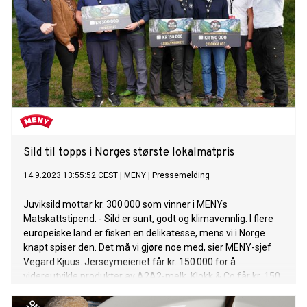
Sild til topps i Norges største lokalmatpris
14.9.2023 13:55:52 CEST
|
MENY
|
Pressemelding
Juviksild mottar kr. 300 000 som vinner i MENYs
Matskattstipend. - Sild er sunt, godt og klimavennlig. I flere
europeiske land er fisken en delikatesse, mens vi i Norge
knapt spiser den. Det må vi gjøre noe med, sier MENY-sjef
Vegard Kjuus. Jerseymeieriet får kr. 150 000 for å
videreutvikle produkter av A2A2-melk. Klokk & Co får kr. 150
000 for å utvikle en sunnere brus basert på norske og
naturlige råvarer.