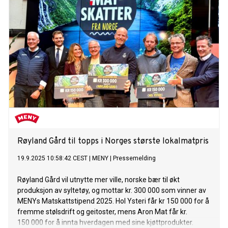
Røyland Gård til topps i Norges største lokalmatpris
19.9.2025 10:58:42 CEST
|
MENY
|
Pressemelding
Røyland Gård vil utnytte mer ville, norske bær til økt
produksjon av syltetøy, og mottar kr. 300 000 som vinner av
MENYs Matskattstipend 2025. Hol Ysteri får kr 150 000 for å
fremme stølsdrift og geitoster, mens Aron Mat får kr.
150 000 for å innta hverdagen med sine kjøttprodukter.