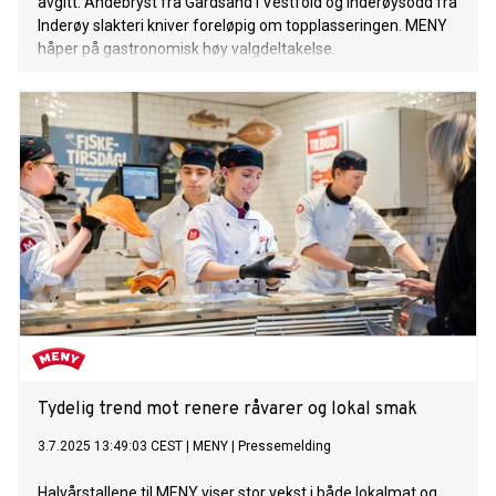
avgitt. Andebryst fra Gårdsand i Vestfold og Inderøysodd fra
Inderøy slakteri kniver foreløpig om topplasseringen. MENY
håper på gastronomisk høy valgdeltakelse.
Tydelig trend mot renere råvarer og lokal smak
3.7.2025 13:49:03 CEST
|
MENY
|
Pressemelding
Halvårstallene til MENY viser stor vekst i både lokalmat og