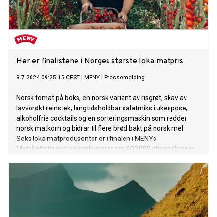
Her er finalistene i Norges største lokalmatpris
3.7.2024 09:25:15 CEST
|
MENY
|
Pressemelding
Norsk tomat på boks, en norsk variant av risgrøt, skav av
lavvorøkt reinstek, langtidsholdbar salatmiks i ukespose,
alkoholfrie cocktails og en sorteringsmaskin som redder
norsk matkorn og bidrar til flere brød bakt på norsk mel.
Seks lokalmatprodusenter er i finalen i MENYs
Matskattstipend og konkurrerer om 600 000 stipendkroner.