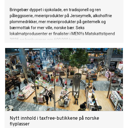
Bringebær dyppet i sjokolade, en tradisjonell og ren
påleggsserie, meieriprodukter på Jerseymelk, alkoholfrie
plommedrikker, mer meieriprodukter på geitemelk og
bærmottak for mer ville, norske bær. Seks
lokalmatprodusenter er finalister i MENYs Matskattstipend
2025 og konkurrerer om 600 000 kroner.
Nytt innhold i taxfree-butikkene på norske
flyplasser