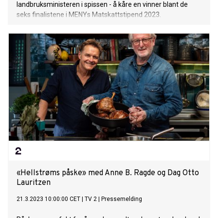
landbruksministeren i spissen - å kåre en vinner blant de
seks finalistene i MENYs Matskattstipend 2023.
«Hellstrøms påske» med Anne B. Ragde og Dag Otto
Lauritzen
21.3.2023 10:00:00 CET
|
TV 2
|
Pressemelding