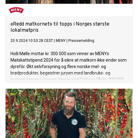
«Redd matkornet» til topps i Norges største
lokalmatpris
20.9.2024 10:53:28 CEST
|
MENY
|
Pressemelding
Holli Mølle mottar kr. 300 000 som vinner av MENYs
Matskattstipend 2024 for å sikre at matkorn ikke ender som
dyrefôr. Økt selvforsyning og flere norske mel- og
brødprodukter, begeistrer juryen med landbruks- og
matministeren i spissen. Hanasand Gartneri får kr. 200 000
for å utvikle en tomatserie laget av overskuddstomater,
mens Gaardsbrenneriet får kr. 100 000 for å utvikle
alkoholfrie cocktails.