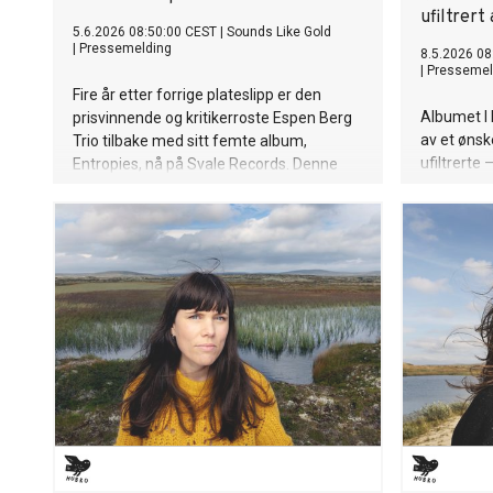
ufiltrert
5.6.2026 08:50:00 CEST
|
Sounds Like Gold
|
Pressemelding
8.5.2026 08
|
Pressemel
Fire år etter forrige plateslipp er den
Albumet I
prisvinnende og kritikerroste Espen Berg
av et ønsk
Trio tilbake med sitt femte album,
ufiltrerte 
Entropies, nå på Svale Records. Denne
rommet. E
utgivelsen ble til over en periode på
omfattende
nærmere tre år, men fremstår som deres
utland har
mest konsise og helstøpte innspilling til
Kjetil Mulel
nå, som viderefører trioens kvaliteter på
samspill. 
aller beste vis.
dette stå 