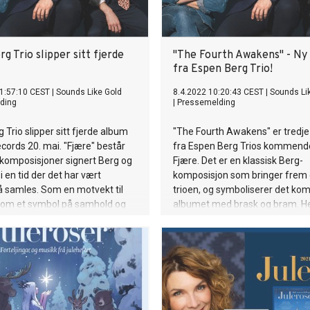
g Trio slipper sitt fjerde
"The Fourth Awakens" - Ny 
fra Espen Berg Trio!
1:57:10 CEST
|
Sounds Like Gold
8.4.2022 10:20:43 CEST
|
Sounds Li
ding
|
Pressemelding
 Trio slipper sitt fjerde album
"The Fourth Awakens" er tredje 
cords 20. mai. "Fjære" består
fra Espen Berg Trios kommend
 komposisjoner signert Berg og
Fjære. Det er en klassisk Berg-
n i en tid der det har vært
komposisjon som bringer frem d
å samles. Som en motvekt til
trioen, og symboliserer det k
 som et symbol på samhold og
albumet med brask og bram. He
ar trioen for første gang tatt
høy energi, dynamisk spill, spo
esteartister i studio: Mathias
utbrudd og kraftfulle polyrytmer
pet), Hanna Paulsberg (sax) og
ender i en konkluderende, asy
aard (vokal). Albumet er på
Robert Glasper-inspirert neo so
er en naturlig evolusjon av
lerede etablerte kvaliteter, men
re overraskelser underveis.