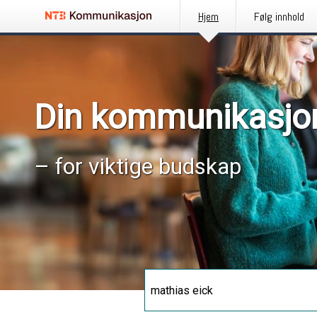
Hjem
Følg innhold
Din kommunikasjo
– for viktige budskap