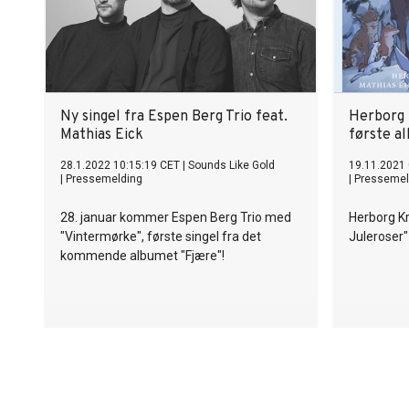
Michael Sc
Division h
ytterlige
detaljert 
Ny singel fra Espen Berg Trio feat.
Herborg K
Mathias Eick
første a
28.1.2022 10:15:19 CET
|
Sounds Like Gold
19.11.2021 
|
Pressemelding
|
Pressemel
28. januar kommer Espen Berg Trio med
Herborg Kr
"Vintermørke", første singel fra det
Juleroser"
kommende albumet "Fjære"!