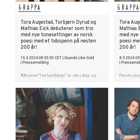
Tora Augestad, Torbjørn Dyrud og
Tora Aug
Mathias Eick debuterer som trio
Mathias 
med nye tonesettinger av norsk
med nye 
poesi med et tidsspenn på nesten
poesi me
200 år!
200 år!
15.3.2024 08:30:00 CET
|
Sounds Like Gold
8.3.2024 09
|
Pressemelding
|
Pressemel
Albumet "I et landskap" er ute i dag, og
Første sing
setter poesien inn i et drømmende og
før albume
melankolsk musikalsk landskap.
15.mars.