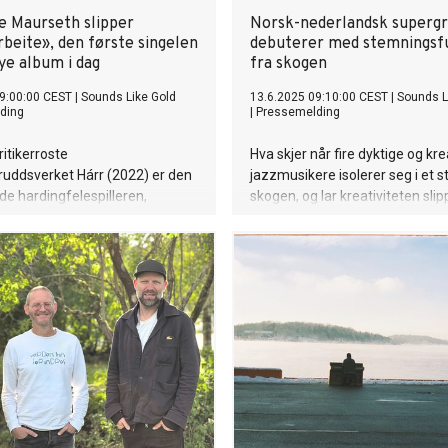
e Maurseth slipper
Norsk-nederlandsk superg
eite», den første singelen
debuterer med stemningsfu
nye album i dag
fra skogen
9:00:00 CEST
|
Sounds Like Gold
13.6.2025 09:10:00 CEST
|
Sounds L
ding
|
Pressemelding
ritikerroste
Hva skjer når fire dyktige og kre
uddsverket Hárr (2022) er den
jazzmusikere isolerer seg i et st
de hardingfelespilleren,
skogen, og lar kreativiteten slipp
en og forfatteren Benedicte
Svaret er albumet "Morning" og
tilbake med ny musikk. Nå
prosjektet ´Beiggja´, som tar l
n første singel, «Sommarbeite»,
inn i et rom der vi får være en d
t Mirra, som lanseres høsten
utforskende samspill.