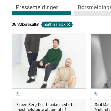
Pressemeldinger
Børsmelding
38
Søkeresultat
mathias eick
Espen Berg Trio tilbake med sitt
Siril Mal
mest helstøpte album til nå
Mulelid s