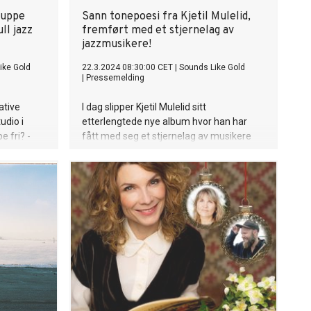
ruppe
Sann tonepoesi fra Kjetil Mulelid,
ll jazz
fremført med et stjernelag av
jazzmusikere!
ike Gold
22.3.2024 08:30:00 CET
|
Sounds Like Gold
|
Pressemelding
ative
I dag slipper Kjetil Mulelid sitt
udio i
etterlengtede nye album hvor han har
e fri? -
fått med seg et stjernelag av musikere
som Arve Henriksen, Trygve Seim,
ytteren med
Mathias Eick, Signe Emmeluth, Lars
el av deres
Horntveth, Sasha Berliner og mange flere.