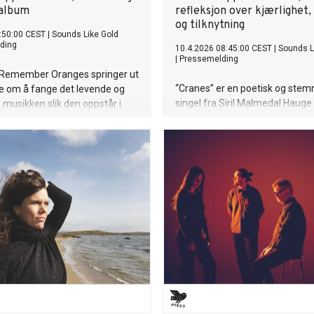
 album
refleksjon over kjærlighet
og tilknytning
:50:00 CEST
|
Sounds Like Gold
ding
10.4.2026 08:45:00 CEST
|
Sounds L
|
Pressemelding
 Remember Oranges springer ut
“Cranes” er en poetisk og stemn
e om å fange det levende og
singel fra Siril Malmedal Hauge 
– musikken slik den oppstår i
Mulelids kommende album I 
tter en årrekke med
Oranges. Låten er en ode til de
 turnévirksomhet i inn- og
majestetiske skapningene som
 duoen Siril Malmedal Hauge og
sammen gjennom livslange bånd
id utviklet et tett og intuitivt
dans vokser et levende bildesp
På sitt nye album lar de nettopp
minner oss om vår egen evne til
i sentrum.
huske, og å bære videre det so
dyrebart.