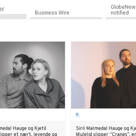
GlobeNews
er
Business Wire
notified
medal Hauge og Kjetil
Siril Malmedal Hauge og Kje
lipper et nært, levende og
Mulelid slipper “Cranes”, e