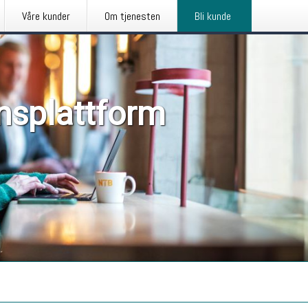
Våre kunder
Om tjenesten
Bli kunde
nsplattform