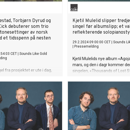
estad, Torbjørn Dyrud og
Kjetil Mulelid slipper tredje
Eick debuterer som trio
singel før albumslipp; et v
tonesettinger av norsk
reflekterende solopianost
d et tidsspenn på nesten
29.2.2024 09:00:00 CET
|
Sounds Li
|
Pressemelding
:54:03 CET
|
Sounds Like Gold
ding
Kjetil Mulelids nye album «Agoja
mars, og den i dagr kommer den
el fra prosjektet er ute i dag,
singelen, «Thousands of Lost St
t "I et landskap" kommer
pianostykke hvor Muelid virkelig 
sine eksepsjonelle evner som pi