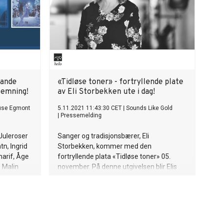
Nergaard (vokal).
jande
«Tidløse toner» - fortryllende plate
temning!
av Eli Storbekken ute i dag!
use Egmont
5.11.2021 11:43:30 CET
|
Sounds Like Gold
|
Pressemelding
Juleroser
Sanger og tradisjonsbærer, Eli
n, Ingrid
Storbekken, kommer med den
harif, Åge
fortryllende plata «Tidløse toner» 05.
 Malin
november. På denne utgivelsen blir Elis
ik er
velkjente vokal akkompagnert av noen av
landets fremste musikere: Mats Eilertsen,
Mathias Eick, Andreas Ulvo, Harpreet
Bansal og Helge Norbakken. Dette
resulterer i en magisk sammensmelting