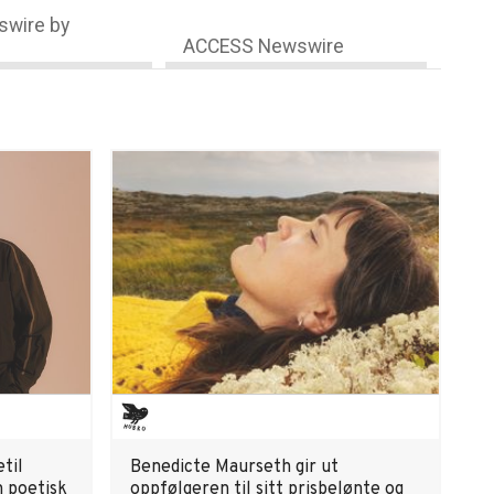
wire by
ACCESS Newswire
til
Benedicte Maurseth gir ut
n poetisk
oppfølgeren til sitt prisbelønte og