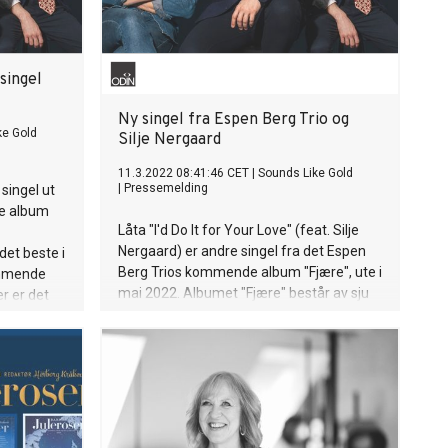
singel
Ny singel fra Espen Berg Trio og
ke Gold
Silje Nergaard
11.3.2022 08:41:46 CET
|
Sounds Like Gold
|
Pressemelding
singel ut
e album
Låta "I'd Do It for Your Love" (feat. Silje
Nergaard) er andre singel fra det Espen
et beste i
Berg Trios kommende album "Fjære", ute i
ommende
mai 2022. Albumet "Fjære" består av sju
r er det
nye komposisjoner signert Berg og er spilt
ntane
inn i en tid der det har vært vanskelig å
, før det
samles. Som en motvekt til dette, og som
mmetrisk
et symbol på samhold og vennskap har
ul-groove.
trioen for første gang tatt med seg
gjesteartister i studio: Mathias Eick
(trompet), Hanna Paulsberg (sax) og Silje