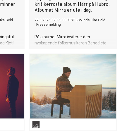
, minner
kritikerroste album Hárr på Hubro.
Albumet Mirra er ute i dag.
ike Gold
22.8.2025 09:05:00 CEST
|
Sounds Like Gold
|
Pressemelding
ingsfull
På albumet Mirra inviterer den
og Kjetil
nyskapende folkemusikeren Benedicte
Remember
Maurseth oss igjen med til den
langstrakte Hardangervidda. Denne gang
 svever
med fokus på villreinen.
. I deres
råk, som
 å elske, å
m er