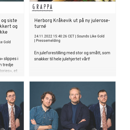
 og siste
Herborg Kråkevik ut på ny julerose-
akkert og
turné
ykke
24.11.2022 15:40:26 CET
|
Sounds Like Gold
|
Pressemelding
ke Gold
En juleforestilling med stor og smått, som
» slippes i
snakker til hele julehjertet vårt!
 tredje
ories», et
får vist
anist.