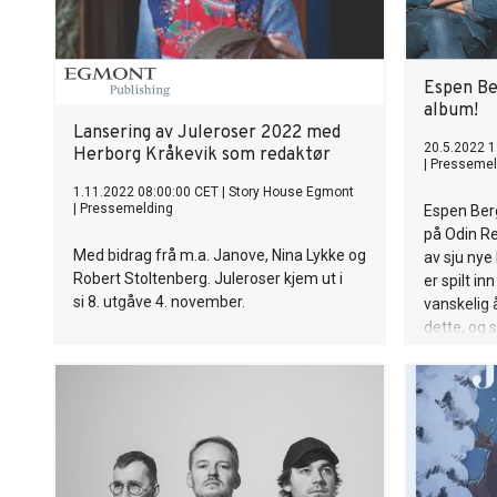
Espen Ber
album!
Lansering av Juleroser 2022 med
20.5.2022 1
Herborg Kråkevik som redaktør
|
Pressemel
1.11.2022 08:00:00 CET
|
Story House Egmont
|
Pressemelding
Espen Berg
på Odin Re
Med bidrag frå m.a. Janove, Nina Lykke og
av sju nye
Robert Stoltenberg. Juleroser kjem ut i
er spilt in
si 8. utgåve 4. november.
vanskelig 
dette, og
vennskap h
med seg gj
Eick (trom
Silje Nerg
mange måt
trioens al
byr på fle