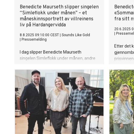
Benedicte Maurseth slipper singelen
Benedict
“Simleflokk under månen” – et
«Sommarb
måneskinnsportrett av villreinens
fra sitt 
liv på Hardangervidda
20.6.2025 0
|
Pressemel
8.8.2025 09:10:00 CEST
|
Sounds Like Gold
|
Pressemelding
Etter det k
I dag slipper Benedicte Maurseth
gjennombr
singelen Simleflokk under månen, andre
prisvinnen
spor ut fra det kommende
komponist
albumet Mirra – en etterlengtet oppfølger
Maurseth 
til det prisbelønte Hárr fra 2022.
slipper hu
fra albume
2025.