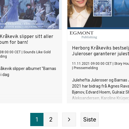
ott Hartung i Propeller Music
ar også løftet musikken
re med en gjennomarbeidet og
produksjon.
råkevik slipper sitt aller
lbum for barn!
Herborg Kråkeviks bestsel
08:00:00 CET
|
Sounds Like Gold
Juleroser garanterer jules
ding
11.11.2021 09:00:00 CET
|
Story Ho
|
Pressemelding
åkevik slipper albumet "Barnas
 i dag
Julehefta Juleroser og Barnas 
2021 har bidrag frå Agnes Ravat
Bjønov, Edvard Hoem, Gulraiz S
Aleksandersen, Karoline Krüger,
Falck med fleire. Herborg Kråkev
redaktør for begge julehefta.
1
2
Siste