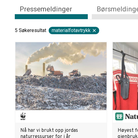
Pressemeldinger
Børsmelding
5
Søkeresultat
materialfotavtrykk
Nå har vi brukt opp jordas
Høyest f
naturressurser for i år
gjenbruk