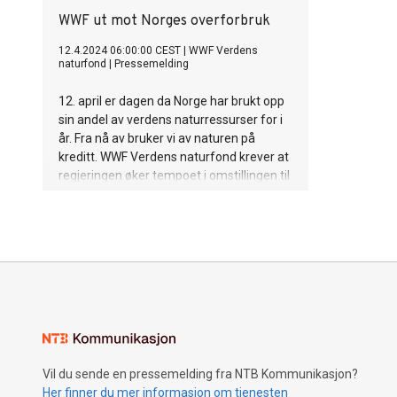
WWF ut mot Norges overforbruk
12.4.2024 06:00:00 CEST
|
WWF Verdens
naturfond
|
Pressemelding
12. april er dagen da Norge har brukt opp
sin andel av verdens naturressurser for i
år. Fra nå av bruker vi av naturen på
kreditt. WWF Verdens naturfond krever at
regjeringen øker tempoet i omstillingen til
sirkulær økonomi.
Vil du sende en pressemelding fra NTB Kommunikasjon?
Her finner du mer informasjon om tjenesten