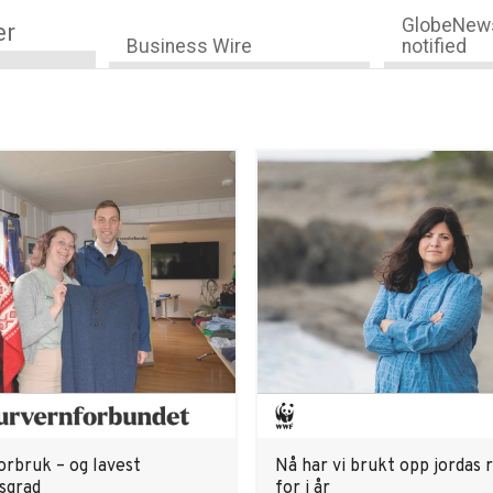
GlobeNews
er
Business Wire
notified
orbruk – og lavest
Nå har vi brukt opp jordas 
sgrad
for i år