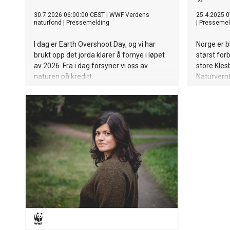
30.7.2026 06:00:00 CEST
|
WWF Verdens
25.4.2025 0
naturfond
|
Pressemelding
|
Pressemel
I dag er Earth Overshoot Day, og vi har
Norge er b
brukt opp det jorda klarer å fornye i løpet
størst for
av 2026. Fra i dag forsyner vi oss av
store Kles
naturen på kreditt.
Naturvern
terskelen 
produserte