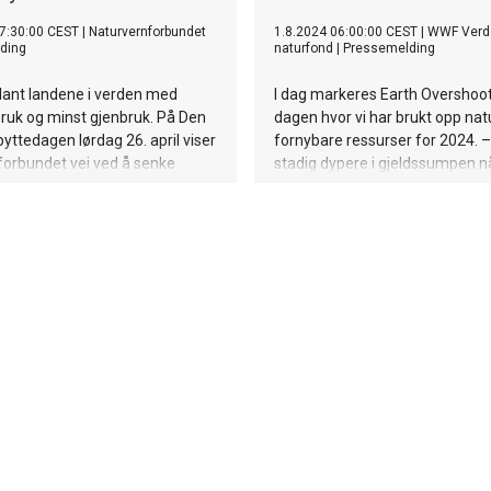
7:30:00 CEST
|
Naturvernforbundet
1.8.2024 06:00:00 CEST
|
WWF Verd
ding
naturfond
|
Pressemelding
lant landene i verden med
I dag markeres Earth Overshoot
bruk og minst gjenbruk. På Den
dagen hvor vi har brukt opp na
byttedagen lørdag 26. april viser
fornybare ressurser for 2024. –
forbundet vei ved å senke
stadig dypere i gjeldssumpen nå
for gjenbruk av allerede
etter år fortsetter å forsyne oss
 klær.
på kreditt, sier generalsekretær
Karoline Andaur.