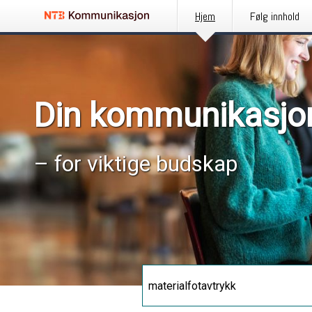
Hjem
Følg innhold
Din kommunikasjo
– for viktige budskap