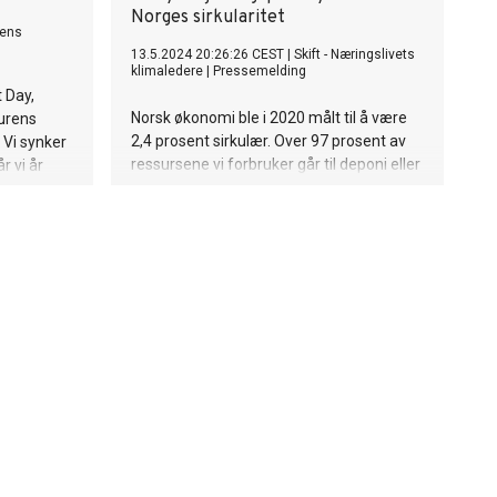
Norges sirkularitet
ens
13.5.2024 20:26:26 CEST
|
Skift - Næringslivets
klimaledere
|
Pressemelding
 Day,
Norsk økonomi ble i 2020 målt til å være
turens
2,4 prosent sirkulær. Over 97 prosent av
 Vi synker
ressursene vi forbruker går til deponi eller
r vi år
blir lagret. Det globale gjennomsnittet er
 fra jorda
7,2 prosent og det er avgjørende for
 i WWF,
Norge å bli mer sirkulært for å lykkes med
våre klima- og miljømål. Norske
næringsaktører mobiliserer nå
myndigheter og næringsliv til samarbeid
om en ny nasjonal gap-analyse som kan
danne grunnlag for å omstillingen til en
sirkulær økonomi. Analysen blir gjort i
samarbeid med den anerkjente
nederlandske stiftelsen Circle Economy
for å kunne sammenligne Norge med
andre Europeiske nasjoner.