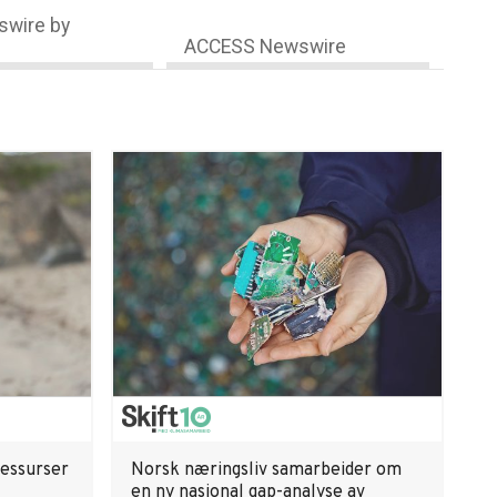
wire by
ACCESS Newswire
ressurser
Norsk næringsliv samarbeider om
en ny nasjonal gap-analyse av