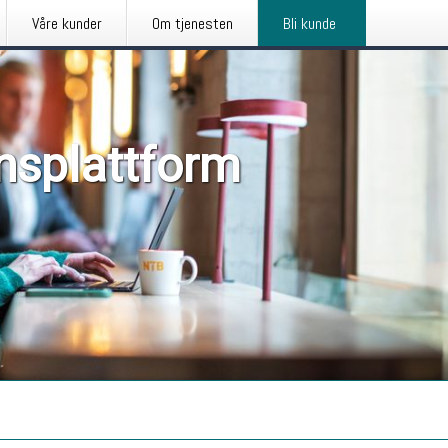
Våre kunder
Om tjenesten
Bli kunde
nsplattform