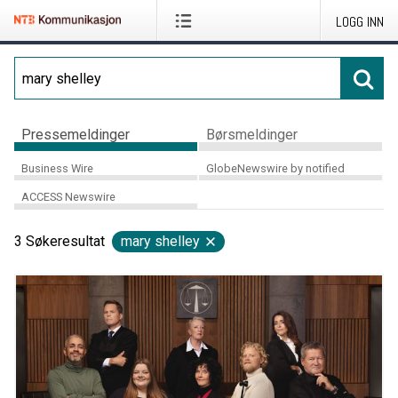
LOGG INN
Pressemeldinger
Børsmeldinger
Business Wire
GlobeNewswire by notified
ACCESS Newswire
3
Søkeresultat
mary shelley