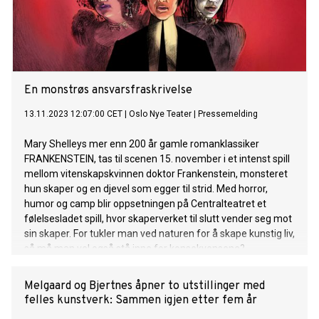
En monstrøs ansvarsfraskrivelse
13.11.2023 12:07:00 CET
|
Oslo Nye Teater
|
Pressemelding
Mary Shelleys mer enn 200 år gamle romanklassiker
FRANKENSTEIN, tas til scenen 15. november i et intenst spill
mellom vitenskapskvinnen doktor Frankenstein, monsteret
hun skaper og en djevel som egger til strid. Med horror,
humor og camp blir oppsetningen på Centralteatret et
følelsesladet spill, hvor skaperverket til slutt vender seg mot
sin skaper. For tukler man ved naturen for å skape kunstig liv,
så må man vel også stå inne for konsekvensene?
Melgaard og Bjertnes åpner to utstillinger med
felles kunstverk: Sammen igjen etter fem år