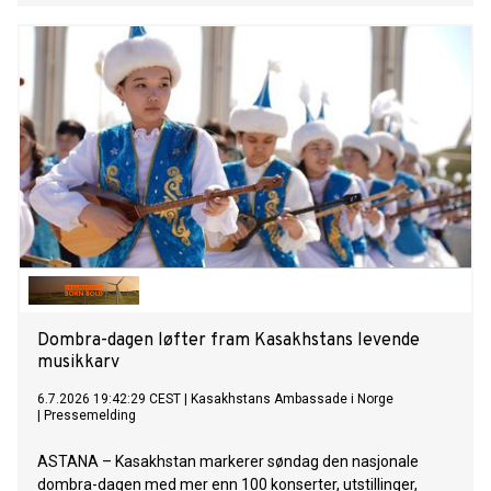
I løpet av 1. halvår har allerede 43 mennesker mistet livet i
drukning.
Dombra-dagen løfter fram Kasakhstans levende
musikkarv
6.7.2026 19:42:29 CEST
|
Kasakhstans Ambassade i Norge
|
Pressemelding
ASTANA – Kasakhstan markerer søndag den nasjonale
dombra-dagen med mer enn 100 konserter, utstillinger,