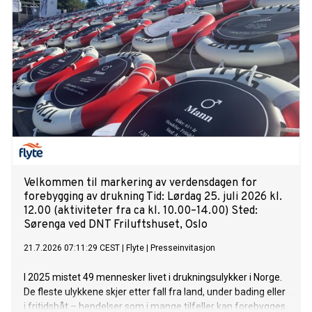
Velkommen til markering av verdensdagen for
forebygging av drukning Tid: Lørdag 25. juli 2026 kl.
12.00 (aktiviteter fra ca kl. 10.00–14.00) Sted:
Sørenga ved DNT Friluftshuset, Oslo
21.7.2026 07:11:29 CEST
|
Flyte
|
Presseinvitasjon
I 2025 mistet 49 mennesker livet i drukningsulykker i Norge.
De fleste ulykkene skjer etter fall fra land, under bading eller
i fritidsbåt – hendelser som i mange tilfeller kan forebygges.