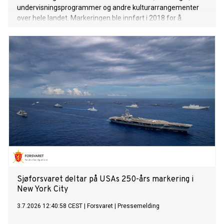
undervisningsprogrammer og andre kulturarrangementer
over hele landet. Markeringen ble innført i 2018 for å
fremme dombraen, det tradisjonelle tostrengede
strengeinstrumentet som regnes som et av de fremste
symbolene på kasakhisk kultur.
Sjøforsvaret deltar på USAs 250-års markering i
New York City
3.7.2026 12:40:58 CEST
|
Forsvaret
|
Pressemelding