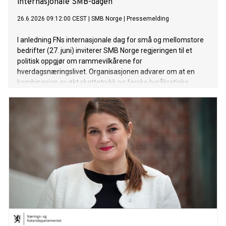
internasjonale SMB-dagen
26.6.2026 09:12:00 CEST
|
SMB Norge
|
Pressemelding
I anledning FNs internasjonale dag for små og mellomstore
bedrifter (27. juni) inviterer SMB Norge regjeringen til et
politisk oppgjør om rammevilkårene for
hverdagsnæringslivet. Organisasjonen advarer om at en
kombinasjon av økt skattetrykk og ferske byråkratiske
regelendringer er i ferd med å kvele innovasjonskraften i
norske distriktsbedrifter.