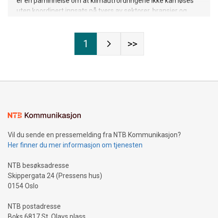
er en påminnelse om at klimautfordringene ikke kan løses
uten koordinert innsats på tvers av sektorer, bransjer og
landegrenser.
1
>>
Vil du sende en pressemelding fra NTB Kommunikasjon?
Her finner du mer informasjon om tjenesten
NTB besøksadresse
Skippergata 24 (Pressens hus)
0154 Oslo
NTB postadresse
Boks 6817 St. Olavs plass