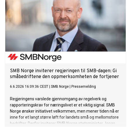
SMB Norge inviterer regjeringen til SMB-dagen: Gi
småbedriftene den oppmerksomheten de fortjener
6.6.2026 16:09:36 CEST
|
SMB Norge
|
Pressemelding
Regjeringens varslede gjennomgang av regelverk og
rapporteringskrav for næringslivet er et viktig signal. SMB
Norge ønsker initiativet velkommen, men mener tiden nå er
inne for et langt større løft for landets små og mellomstore
bedrifter. Derfor inviterer SMB Norge statsminister Jonas
Gahr Støre, finansminister Jens Stoltenberg og