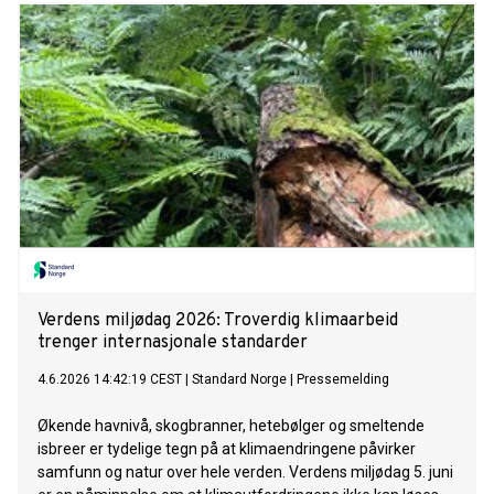
næringsminister Cecilie Myrseth til markeringen av FNs
internasjonale dag for små og mellomstore bedrifter 27.
juni.
Verdens miljødag 2026: Troverdig klimaarbeid
trenger internasjonale standarder
4.6.2026 14:42:19 CEST
|
Standard Norge
|
Pressemelding
Økende havnivå, skogbranner, hetebølger og smeltende
isbreer er tydelige tegn på at klimaendringene påvirker
samfunn og natur over hele verden. Verdens miljødag 5. juni