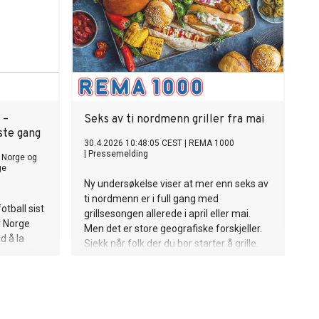
 –
Seks av ti nordmenn griller fra mai
ste gang
30.4.2026 10:48:05 CEST
|
REMA 1000
|
Pressemelding
 Norge og
ge
Ny undersøkelse viser at mer enn seks av
ti nordmenn er i full gang med
otball sist
grillsesongen allerede i april eller mai.
r Norge
Men det er store geografiske forskjeller.
d å la
Sjekk når folk der du bor starter å grille.
nsikt på