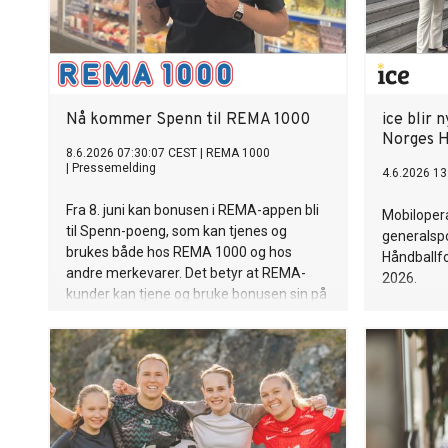
Nå kommer Spenn til REMA 1000
ice blir 
Norges H
8.6.2026 07:30:07 CEST
|
REMA 1000
|
Pressemelding
4.6.2026 13
Fra 8. juni kan bonusen i REMA-appen bli
Mobilopera
til Spenn-poeng, som kan tjenes og
generalsp
brukes både hos REMA 1000 og hos
Håndballfo
andre merkevarer. Det betyr at REMA-
2026.
kunder kan tjene og bruke bonusen sin på
alt fra dagligvarer til bilvask, hotell og
flyreiser.