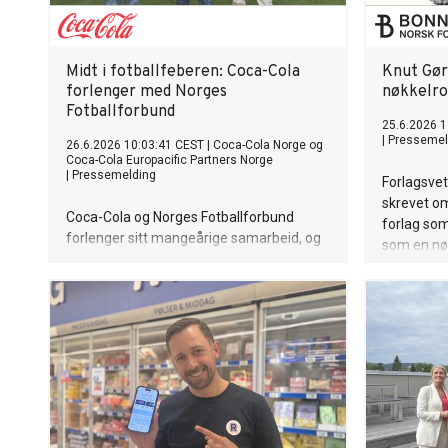
Midt i fotballfeberen: Coca-Cola
Knut Gør
forlenger med Norges
nøkkelro
Fotballforbund
25.6.2026 1
|
Pressemel
26.6.2026 10:03:41 CEST
|
Coca-Cola Norge og
Coca-Cola Europacific Partners Norge
|
Pressemelding
Forlagsvet
skrevet om
Coca-Cola og Norges Fotballforbund
forlag som
forlenger sitt mangeårige samarbeid, og
som en nø
signerer ny femårsavtale. Den nye
spørsmål: 
avtalen går fra 2027 til 2031, og
karaktere
innebærer at partnerskapet nærmer seg
40 år.