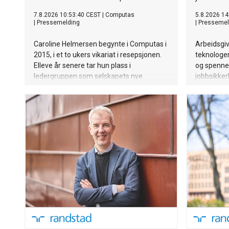
7.8.2026 10:53:40 CEST
|
Computas
5.8.2026 14
|
Pressemelding
|
Pressemel
Caroline Helmersen begynte i Computas i
Arbeidsgiv
2015, i et to ukers vikariat i resepsjonen.
teknologer
Elleve år senere tar hun plass i
og spennen
ledergruppen som selskapets nye
jobbsikker
markedsdirektør (CMO). Caroline overtar
tabbe. I R
rollen etter Johanne Dahl Løvsland, som
svarer 66 
de siste årene har ledet markeds- og
jobbsikker
kommunikasjonsarbeidet i Computas.
arbeidsgiv
øvrige re