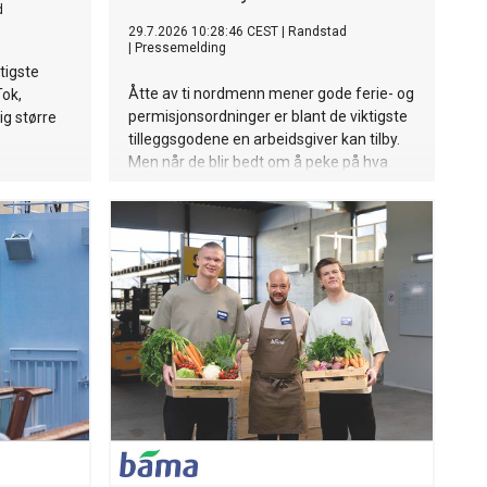
d
29.7.2026 10:28:46 CEST
|
Randstad
|
Pressemelding
tigste
Åtte av ti nordmenn mener gode ferie- og
Tok,
permisjonsordninger er blant de viktigste
g større
tilleggsgodene en arbeidsgiver kan tilby.
Men når de blir bedt om å peke på hva
som faktisk skaper god balanse mellom
jobb og fritid, så er det arbeidsmiljøet
resten av året som betyr mest.