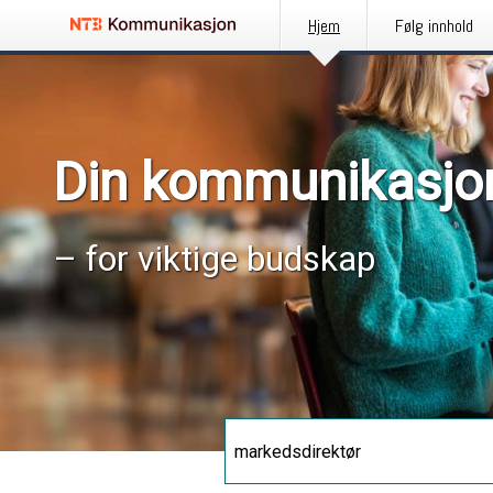
Hjem
Følg innhold
Din kommunikasjo
– for viktige budskap