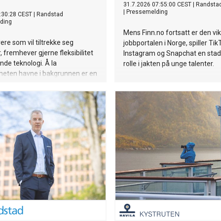
31.7.2026 07:55:00 CEST
|
Randsta
|
Pressemelding
:30:28 CEST
|
Randstad
ding
Mens Finn.no fortsatt er den vik
ere som vil tiltrekke seg
jobbportalen i Norge, spiller Tik
, fremhever gjerne fleksibilitet
Instagram og Snapchat en stadi
de teknologi. Å la
rolle i jakten på unge talenter.
heten havne i bakgrunnen er en
andstads siste undersøkelse
prosent av teknologene at
het er viktig når de vurderer en
er, mot 55 prosent blant de
spondentene.