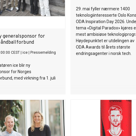
29. mai fyller nærmere 1400
teknologiinteresserte Oslo Kons
ODA Inspiration Day 2026. Unde
tema «Digital Paradox» kjøres e
mest ambisiøse teknologiprog
ny generalsponsor for
Høydepunktet er utdelingen av
åndballforbund
ODA Awards til årets største
:00:00 CEST
|
ice
|
Pressemelding
endringsagenter i norsk tech.
tøren ice blir ny
onsor for Norges
rbund, med virkning fra 1. juli