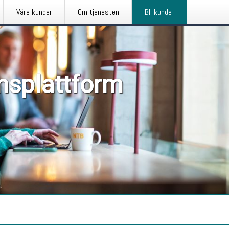
Våre kunder
Om tjenesten
Bli kunde
nsplattform