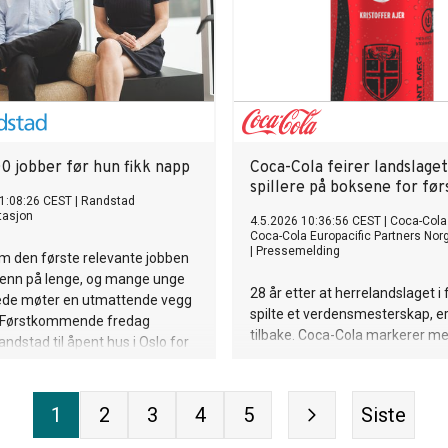
0 jobber før hun fikk napp
Coca-Cola feirer landslaget
spillere på boksene for før
1:08:26 CEST
|
Randstad
tasjon
4.5.2026 10:36:56 CEST
|
Coca-Cola
Coca-Cola Europacific Partners Nor
|
Pressemelding
 den første relevante jobben
e enn på lenge, og mange unge
28 år etter at herrelandslaget i f
de møter en utmattende vegg
spilte et verdensmesterskap, e
. Førstkommende fredag
tilbake. Coca-Cola markerer me
andstad til åpent hus i Oslo for
norske landslagsspillere sette a
sk hjelp, ferske
boksene – bokstavelig talt.
nsikter og fornyet motivasjon
står fast. Pressen inviteres til å
1
2
3
4
5
Siste
 ekspertene og de unge
e, deriblant Aurora Grosvold,