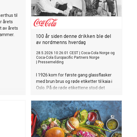
erthus til
r årets
t av årets
rammer.
100 år siden denne drikken ble del
av nordmenns hverdag
28.5.2026 10:26:01 CEST
|
Coca-Cola Norge og
Coca-Cola Europacific Partners Norge
|
Pressemelding
I 1926 kom for første gang glassflasker
med brun brus og røde etiketter til kaia i
Oslo. På de røde etikettene stod det
Coca-Cola. Den ikoniske merkevaren
fyller nå 100 år i Norge. Her får du litt av
historien om hvordan den brune brusen
ble del av den norske hverdagen.