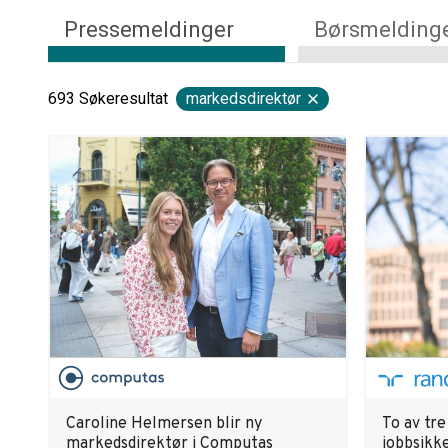
Pressemeldinger
Børsmelding
693
Søkeresultat
markedsdirektør
Caroline Helmersen blir ny
To av tre
markedsdirektør i Computas
jobbsikk