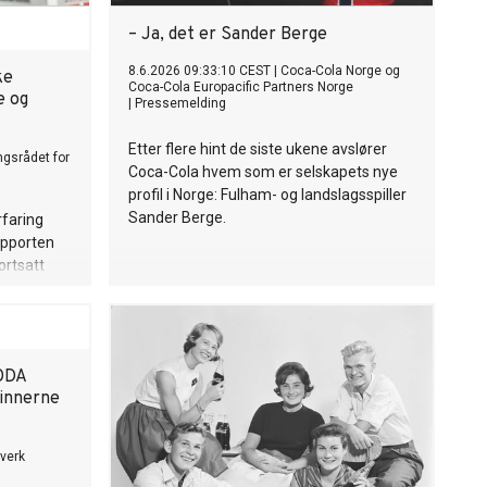
– Ja, det er Sander Berge
8.6.2026 09:33:10 CEST
|
Coca-Cola Norge og
ke
Coca-Cola Europacific Partners Norge
e og
|
Pressemelding
Etter flere hint de siste ukene avslører
ngsrådet for
Coca-Cola hvem som er selskapets nye
profil i Norge: Fulham- og landslagsspiller
Sander Berge.
rfaring
apporten
ortsatt
kostnader,
gere for
ODA
vinnerne
verk