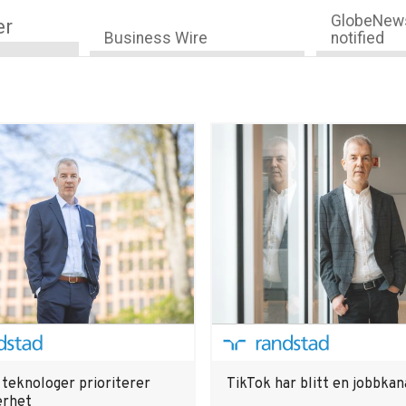
GlobeNews
er
Business Wire
notified
 teknologer prioriterer
TikTok har blitt en jobbkan
erhet