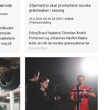
værside
Stjernetrio skal promotere norske
grønnsaker i sesong
truten
29.6.2026 08:35:34 CEST
|
BAMA
|
Pressemelding
etilbudet
Erling Braut Haaland, Christian André
ettside
Pettersen og Johannes Høsflot Klæbo
pakkeliste
leder an når de norske grønnsakene tar
e seg på
hovedrollen.