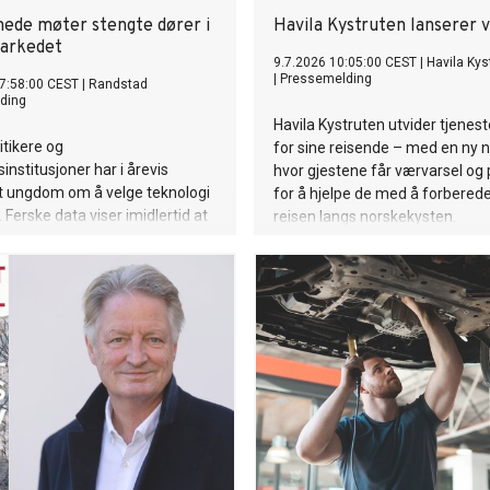
ede møter stengte dører i
Havila Kystruten lanserer 
arkedet
9.7.2026 10:05:00 CEST
|
Havila Kys
|
Pressemelding
7:58:00 CEST
|
Randstad
ding
Havila Kystruten utvider tjenest
itikere og
for sine reisende – med en ny n
institusjoner har i årevis
hvor gjestene får værvarsel og 
t ungdom om å velge teknologi
for å hjelpe de med å forbered
 Ferske data viser imidlertid at
reisen langs norskekysten.
rbeidslivet er i ferd med å låses
 generasjon nyutdannede. Aller
ammes de som fulgte rådene.