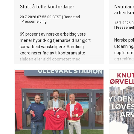
Slutt å telle kontordager
Nyutdann
arbeidsm
20.7.2026 07:55:00 CEST
|
Randstad
|
Pressemelding
15.7.2026 0
|
Pressemel
69 prosent av norske arbeidsgivere
Norske pol
mener hybrid- og fjernarbeid har gjort
utdannings
samarbeid vanskeligere. Samtidig
oppfordre
koordinerer fire av ti kontoransatte
og realfag.
sjelden eller aldri oppmøtet med
døren til a
kollegene. Problemet er ikke nødvendigvis
for en hel
for få dager på kontoret, men at teamet
hardest r
ikke er der samtidig.