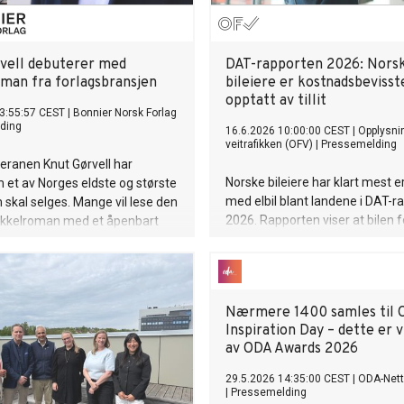
vell debuterer med
DAT-rapporten 2026: Nors
man fra forlagsbransjen
bileiere er kostnadsbevisst
opptatt av tillit
3:55:57 CEST
|
Bonnier Norsk Forlag
ding
16.6.2026 10:00:00 CEST
|
Opplysni
veitrafikken (OFV)
|
Pressemelding
eranen Knut Gørvell har
Norske bileiere har klart mest e
 et av Norges eldste og største
med elbil blant landene i DAT-r
 skal selges. Mange vil lese den
2026. Rapporten viser at bilen f
kkelroman med et åpenbart
står svært sterkt i Norge, og at 
hvem er modellene bak de ulike
verksted og tillit blir stadig vikti
ne?
bileierne.
Nærmere 1400 samles til 
Inspiration Day – dette er 
av ODA Awards 2026
29.5.2026 14:35:00 CEST
|
ODA-Nett
|
Pressemelding