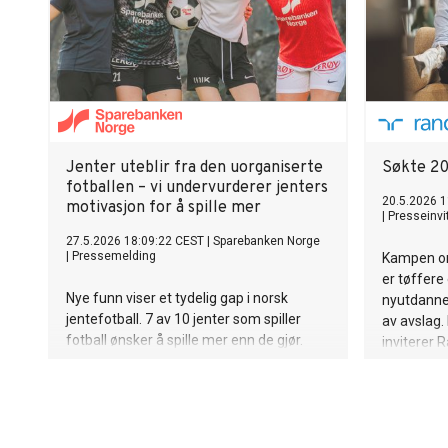
Jenter uteblir fra den uorganiserte
Søkte 20
fotballen – vi undervurderer jenters
20.5.2026 1
motivasjon for å spille mer
|
Presseinvi
27.5.2026 18:09:22 CEST
|
Sparebanken Norge
|
Pressemelding
Kampen om
er tøffer
Nye funn viser et tydelig gap i norsk
nyutdanne
jentefotball. 7 av 10 jenter som spiller
av avslag
fotball ønsker å spille mer enn de gjør.
inviterer R
å gi prakti
markedsin
til de som 
møte både
jobbsøkern