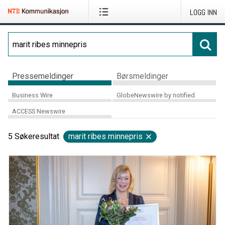
LOGG INN
Pressemeldinger
Børsmeldinger
Business Wire
GlobeNewswire by notified
ACCESS Newswire
5
Søkeresultat
marit ribes minnepris