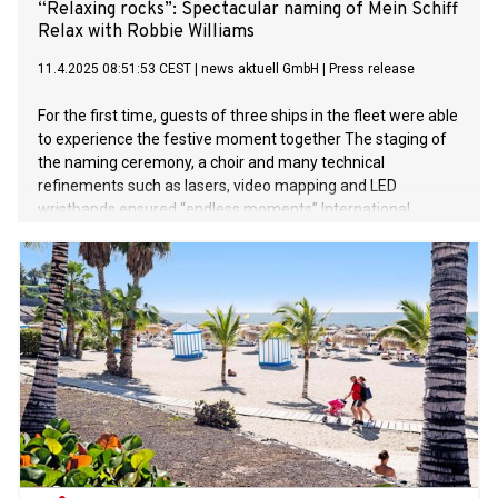
“Relaxing rocks”: Spectacular naming of Mein Schiff
Relax with Robbie Williams
11.4.2025 08:51:53 CEST
|
news aktuell GmbH
|
Press release
For the first time, guests of three ships in the fleet were able
to experience the festive moment together The staging of
the naming ceremony, a choir and many technical
refinements such as lasers, video mapping and LED
wristbands ensured “endless moments” International
superstar and feel-good ambassador of Mein Schiff Relax
Robbie Williams wows over 12,000 people with his concert
Three ships and a naming ceremony: unique and
unprecedented fleet get-together – Mein Schiff 5, Mein
Schiff 7 and Mein Schiff Relax in the port of Málaga