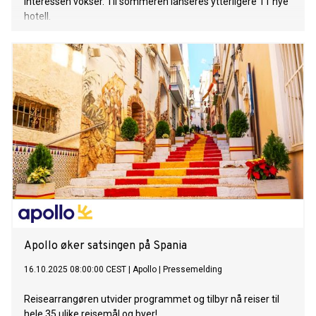
interessen vokser. Til sommeren lanseres ytterligere 11 nye
hotell.
Apollo øker satsingen på Spania
16.10.2025 08:00:00 CEST
|
Apollo
|
Pressemelding
Reisearrangøren utvider programmet og tilbyr nå reiser til
hele 35 ulike reisemål og byer!